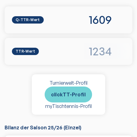
1609
Q-TTR-Wert
1234
TTR-Wert
Turnierwelt-Profil
clickTT-Profil
myTischtennis-Profil
Bilanz der Saison
25/26
(
Einzel
)