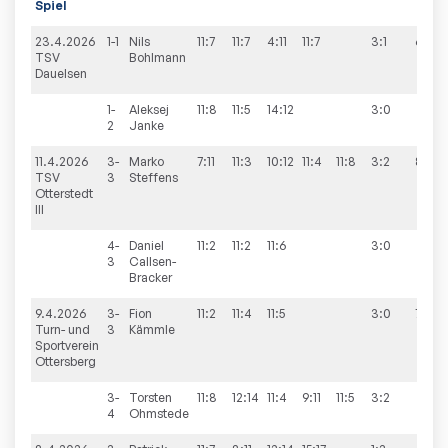
Spiel
23.4.2026
1-1
Nils
11:7
11:7
4:11
11:7
3:1
6:4
TSV
Bohlmann
Dauelsen
1-
Aleksej
11:8
11:5
14:12
3:0
2
Janke
11.4.2026
3-
Marko
7:11
11:3
10:12
11:4
11:8
3:2
8:2
TSV
3
Steffens
Otterstedt
III
4-
Daniel
11:2
11:2
11:6
3:0
3
Callsen-
Bracker
9.4.2026
3-
Fion
11:2
11:4
11:5
3:0
7:3
Turn- und
3
Kämmle
Sportverein
Ottersberg
3-
Torsten
11:8
12:14
11:4
9:11
11:5
3:2
4
Ohmstede