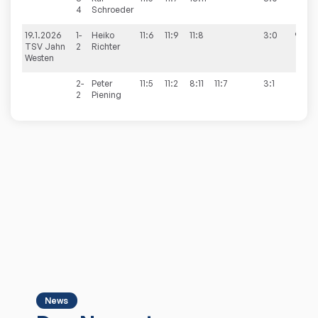
4
Schroeder
19.1.2026
1-
Heiko
11:6
11:9
11:8
3:0
9:1
TSV Jahn
2
Richter
Westen
2-
Peter
11:5
11:2
8:11
11:7
3:1
2
Piening
News