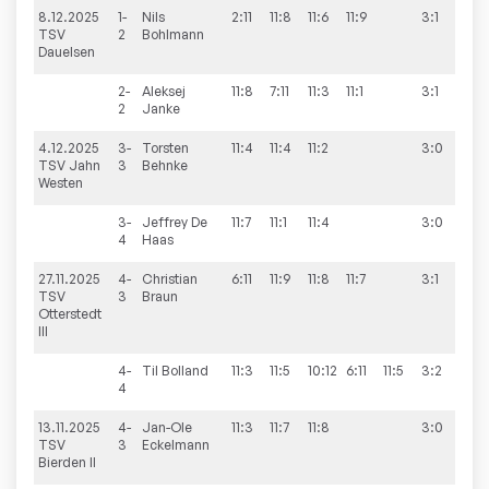
8.12.2025
1-
Nils
2:11
11:8
11:6
11:9
3:1
9:1
TSV
2
Bohlmann
Dauelsen
2-
Aleksej
11:8
7:11
11:3
11:1
3:1
2
Janke
4.12.2025
3-
Torsten
11:4
11:4
11:2
3:0
8:
TSV Jahn
3
Behnke
Westen
3-
Jeffrey
De
11:7
11:1
11:4
3:0
4
Haas
27.11.2025
4-
Christian
6:11
11:9
11:8
11:7
3:1
6:
TSV
3
Braun
Otterstedt
III
4-
Til
Bolland
11:3
11:5
10:12
6:11
11:5
3:2
4
13.11.2025
4-
Jan-Ole
11:3
11:7
11:8
3:0
8:
TSV
3
Eckelmann
Bierden II