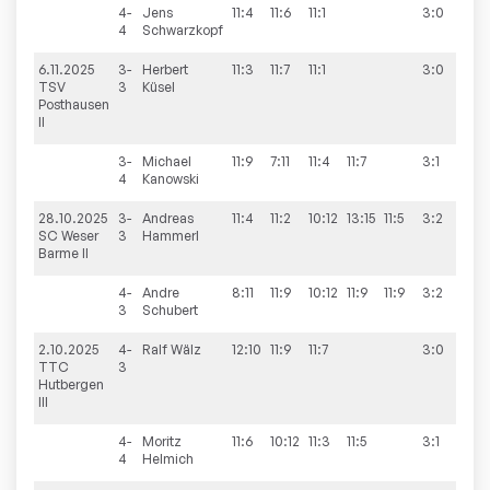
4-
Jens
11:4
11:6
11:1
3:0
4
Schwarzkopf
6.11.2025
3-
Herbert
11:3
11:7
11:1
3:0
8:
TSV
3
Küsel
Posthausen
II
3-
Michael
11:9
7:11
11:4
11:7
3:1
4
Kanowski
28.10.2025
3-
Andreas
11:4
11:2
10:12
13:15
11:5
3:2
9:1
SC Weser
3
Hammerl
Barme II
4-
Andre
8:11
11:9
10:12
11:9
11:9
3:2
3
Schubert
2.10.2025
4-
Ralf
Wälz
12:10
11:9
11:7
3:0
8:
TTC
3
Hutbergen
III
4-
Moritz
11:6
10:12
11:3
11:5
3:1
4
Helmich