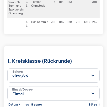
9.9.2025
3-
Torsten
11:4
11:4
11:3
3:0
4:
Turn- und
3
Ohmstede
Sportverein
Ottersberg
4-
Fion
Kämmle
9:11
11:8
11:8
9:11
10:12
2:3
3
1. Kreisklasse (Rückrunde)
Saison
Einzel/Doppel
Datum /
vs
Gegner
Sätze
Spiel