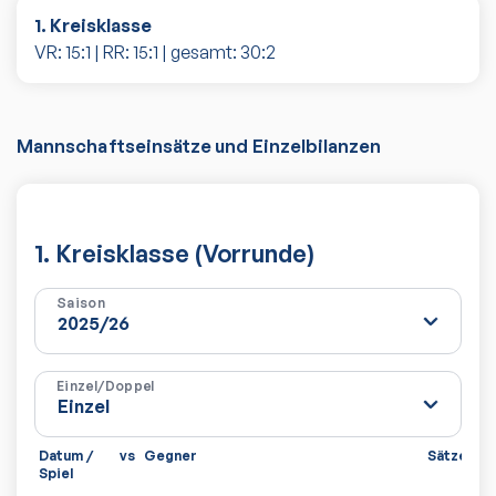
1. Kreisklasse
VR:
15
:
1
| RR:
15
:
1
| gesamt:
30
:
2
Mannschaftseinsätze und Einzelbilanzen
1. Kreisklasse (Vorrunde)
Saison
Einzel/Doppel
Datum /
vs
Gegner
Sätze
Sp
Spiel