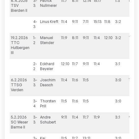
8.4.2026
3-
Patrick
11:7
8:11
12:14
15:17
1:3
6:4
TSV
3
Nullmeier
Bierden II
4-
Linus
Kreft
11:4
9:11
7:11
15:13
11:8
3:2
3
19.2.2026
1-
Manuel
11:9
8:11
9:11
11:4
12:10
3:2
7:3
TTC
2
Stender
Hutbergen
III
2-
Eckhard
12:10
11:7
9:11
11:4
3:1
2
Beyeler
6.2.2026
3-
Joachim
11:4
11:6
11:5
3:0
10:0
TTSG
3
Daasch
Verden
3-
Thorsten
11:5
11:6
11:5
3:0
4
Prill
5.2.2026
3-
Andre
9:11
11:4
11:7
11:9
3:1
9:1
SC Weser
3
Schubert
Barme II
3-
Kai
11:5
11:7
13:11
3:0