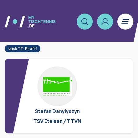
clickTT-Profil
Stefan
Danylyszyn
TSV Etelsen
/
TTVN