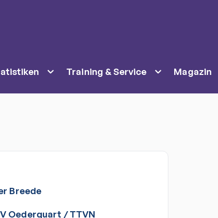
atistiken
Training & Service
Magazin
er
Breede
V Oederquart
/
TTVN