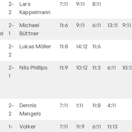
2-
Lars
7:11
9:11
8:11
2
Kappelmann
2-
Michael
11:6
9:11
6:11
13:11
9:11
el
1
Büttner
2-
Lukas
Möller
11:8
14:12
11:6
2
2-
Nils
Phillips
11:9
10:12
11:3
6:11
10:1
1
2-
Dennis
7:11
1:11
11:8
4:11
2
Mangels
1-
Volker
7:11
11:9
6:11
11:13