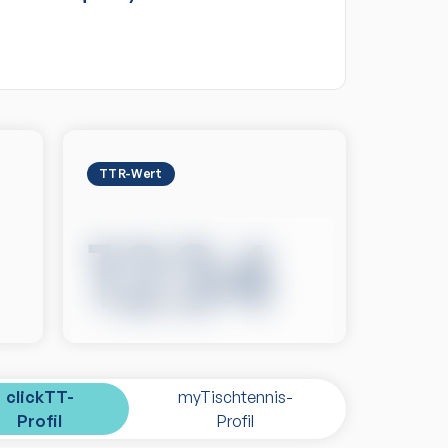
TTR-Wert
1234
clickTT-
myTischtennis-
Profil
Profil