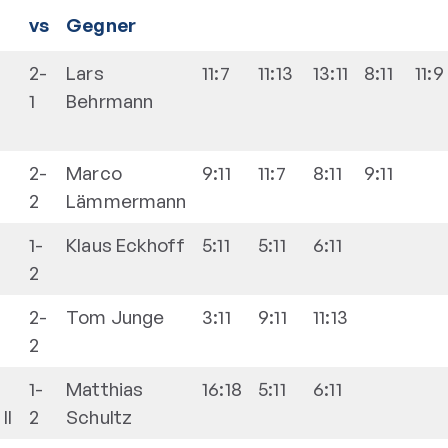
vs
Gegner
2-
Lars
11:7
11:13
13:11
8:11
11:9
1
Behrmann
2-
Marco
9:11
11:7
8:11
9:11
2
Lämmermann
1-
Klaus
Eckhoff
5:11
5:11
6:11
2
2-
Tom
Junge
3:11
9:11
11:13
2
1-
Matthias
16:18
5:11
6:11
II
2
Schultz