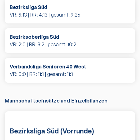
Bezirksliga Süd
VR:
5
:
13
| RR:
4
:
13
| gesamt:
9
:
26
Bezirksoberliga Süd
VR:
2
:
0
| RR:
8
:
2
| gesamt:
10
:
2
Verbandsliga Senioren 40 West
VR:
0
:
0
| RR:
11
:
1
| gesamt:
11
:
1
Mannschaftseinsätze und Einzelbilanzen
Bezirksliga Süd (Vorrunde)