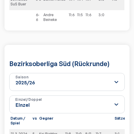
SuS Buer
6-
Andre
11:6
11:5
11:6
3:0
6
Beineke
Bezirksoberliga Süd (Rückrunde)
Saison
Einzel/Doppel
Datum /
vs
Gegner
Sätze
Spi
Spiel
21.3.2026
5-
Kai
Richter
11:8
11:9
8:11
11:7
3:1
9:6