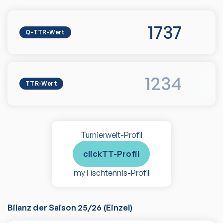
1737
Q-TTR-Wert
1234
TTR-Wert
Turnierwelt-Profil
clickTT-Profil
myTischtennis-Profil
Bilanz der Saison
25/26
(
Einzel
)