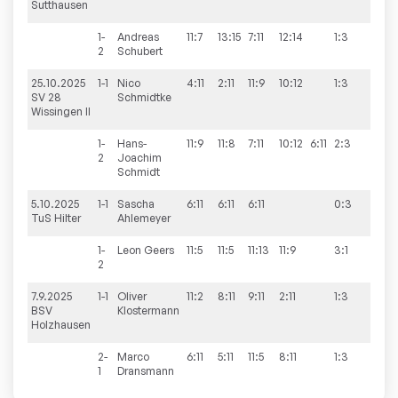
Sutthausen
1-
Andreas
11:7
13:15
7:11
12:14
1:3
2
Schubert
25.10.2025
1-1
Nico
4:11
2:11
11:9
10:12
1:3
5:9
SV 28
Schmidtke
Wissingen II
1-
Hans-
11:9
11:8
7:11
10:12
6:11
2:3
2
Joachim
Schmidt
5.10.2025
1-1
Sascha
6:11
6:11
6:11
0:3
9:5
TuS Hilter
Ahlemeyer
1-
Leon
Geers
11:5
11:5
11:13
11:9
3:1
2
7.9.2025
1-1
Oliver
11:2
8:11
9:11
2:11
1:3
4:9
BSV
Klostermann
Holzhausen
2-
Marco
6:11
5:11
11:5
8:11
1:3
1
Dransmann