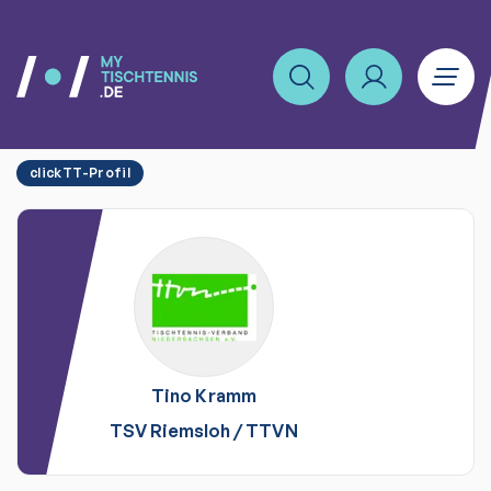
clickTT-Profil
Tino
Kramm
TSV Riemsloh
/
TTVN