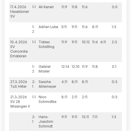
17.4.2026
1-1
Ali
Kanan
11:9
11:8
11:6
3:0
9:3
Haselünner
SV
1-
Adrian
Luba
5:11
9:11
11:6
8:11
1:3
2
10.4.2026
1-1
Tobias
11:9
9:11
10:12
11:6
6:11
2:3
8:8
SV
Schülting
Concordia
Emsbüren
1-
Gabriel
12:14
12:10
11:9
11:8
3:1
2
Mosler
27.3.2026
2-
Sascha
4:11
8:11
8:11
0:3
0:9
TuS Hilter
1
Ahlemeyer
21.3.2026
1-1
Nico
8:11
2:11
2:11
0:3
4:9
SV 28
Schmidtke
Wissingen II
2-
Hans-
9:11
9:11
13:11
7:11
1:3
1
Joachim
Schmidt