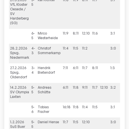
VfL Kloster
5
Oesede /
SV
Harderberg
(SG)
6-
Mirco
11:9
8:11
12:10
11:6
3:1
5
Westerheide
28.2.2026
4-
Christof
11:4
11:5
11:2
3:0
9:0
Spvg.
3
Sommerkamp
Niedermark
27.2.2026
3-
Hendrik
7:11
6:11
11:7
8:11
1:3
2:9
Spvg.
4
Bietendorf
Oldendorf
14.2.2026
5-
Andreas
6:11
11:8
9:11
11:7
12:10
3:2
9:6
SV Olympia
5
Schütte
Laxten
5-
Tobias
16:18
11:8
11:4
11:5
3:1
6
Fischer
1.2.2026
5-
Daniel
Hense
11:7
11:5
12:10
3:0
9:7
SuS Buer
5