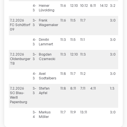
4-
Heiner
11:6
12:10
10:12
8:11
14:12
3:2
3
Lüvolding
7.2.2026
3-
Frank
11:6
11:5
11:7
3:0
9:1
FC Schüttorf
3
Wagemaker
09
4-
Dimitri
11:3
11:5
11:1
3:0
3
Lammert
7.2.2026
3-
Bogdan
11:3
12:10
11:3
3:0
6:
Oldenburger
3
Czarnecki
TB
4-
Axel
11:8
11:7
11:2
3:0
3
Sodtalbers
7.2.2026
3-
Stefan
11:8
8:11
7:11
4:11
1:3
8:
SC Blau-
3
Apfel
Weiß
Papenburg
3-
Markus
11:7
11:9
13:11
3:0
4
Möller