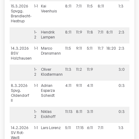
15.3.2026
1-1
Kai
8:11
7:11
11:5
8:11
1:3
2:9
Spvgg.
Veenhuis
Brandlecht-
Hestrup
1-
Hendrik
8:11
11:9
11:8
7:11
8:11
2:3
2
Lampen
14.3.2026
1-1
Marco
11:5
9:11
5:11
11:7
18:20
2:3
7:9
BSV
Dransmann
Holzhausen
1-
Oliver
11:3
11:2
11:9
3:0
2
Klostermann
8.3.2026
1-1
Adrian
4:11
9:11
4:11
0:3
1:9
Spvg.
Esparza
Oldendorf
Scheidt
II
1-
Niklas
11:13
8:11
3:11
0:3
2
Eickhoff
14.2.2026
1-1
Lars
Lorenz
5:11
17:15
6:11
7:11
1:3
1:9
SV Rot-
Weiß