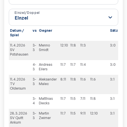
Einzel/Doppel
Datum /
vs
Gegner
Sätze
Sp
Spiel
11.4.2026
3-
Menno
12:10
11:8
11:3
3:0
6:
SV
3
Smidt
Potshausen
4-
Andreas
11:7
11:7
11:4
3:0
3
Eilers
11.4.2026
3-
Aleksander
8:11
11:8
11:6
11:6
3:1
7:
TV
3
Malec
Oldersum
3-
Matthias
11:7
11:5
7:11
11:8
3:1
4
Diecks
28.3.2026
3-
Martin
11:7
11:5
9:11
12:10
3:1
7:
SV Quitt
3
Zwirner
Ankum