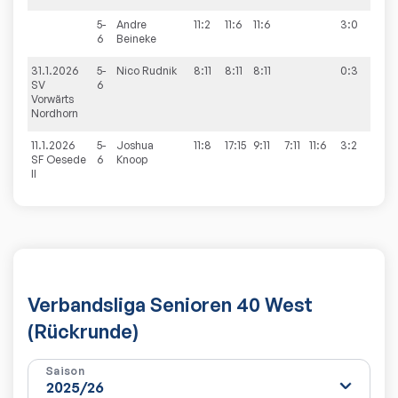
5-
Andre
11:2
11:6
11:6
3:0
6
Beineke
31.1.2026
5-
Nico
Rudnik
8:11
8:11
8:11
0:3
4:9
SV
6
Vorwärts
Nordhorn
11.1.2026
5-
Joshua
11:8
17:15
9:11
7:11
11:6
3:2
3:9
SF Oesede
6
Knoop
II
Verbandsliga Senioren 40 West
(Rückrunde)
Saison