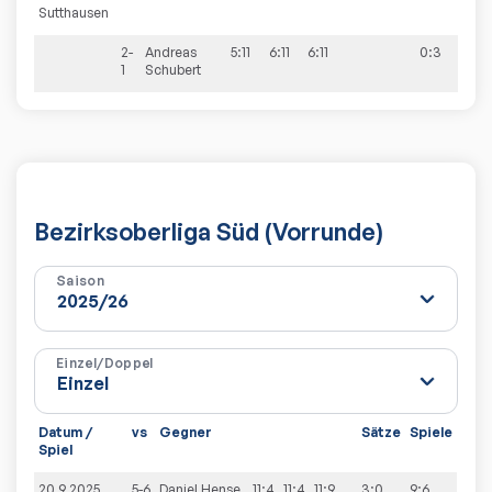
Sutthausen
2-
Andreas
5:11
6:11
6:11
0:3
1
Schubert
Bezirksoberliga Süd (Vorrunde)
Saison
Einzel/Doppel
Datum /
vs
Gegner
Sätze
Spiele
Spiel
20.9.2025
5-6
Daniel
Hense
11:4
11:4
11:9
3:0
9:6