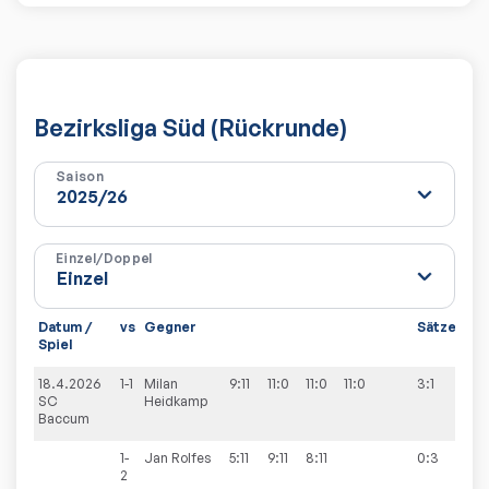
Bezirksliga Süd (Rückrunde)
Saison
Einzel/Doppel
Datum /
vs
Gegner
Sätze
Spi
Spiel
18.4.2026
1-1
Milan
9:11
11:0
11:0
11:0
3:1
8:8
SC
Heidkamp
Baccum
1-
Jan
Rolfes
5:11
9:11
8:11
0:3
2