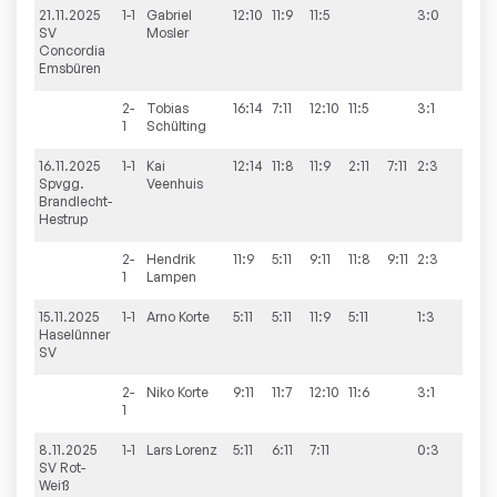
21.11.2025
1-1
Gabriel
12:10
11:9
11:5
3:0
4:9
SV
Mosler
Concordia
Emsbüren
2-
Tobias
16:14
7:11
12:10
11:5
3:1
1
Schülting
16.11.2025
1-1
Kai
12:14
11:8
11:9
2:11
7:11
2:3
2:9
Spvgg.
Veenhuis
Brandlecht-
Hestrup
2-
Hendrik
11:9
5:11
9:11
11:8
9:11
2:3
1
Lampen
15.11.2025
1-1
Arno
Korte
5:11
5:11
11:9
5:11
1:3
2:9
Haselünner
SV
2-
Niko
Korte
9:11
11:7
12:10
11:6
3:1
1
8.11.2025
1-1
Lars
Lorenz
5:11
6:11
7:11
0:3
3:9
SV Rot-
Weiß