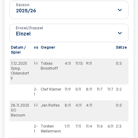
Saison
Einzel/Doppel
Datum /
vs
Gegner
Sätze
Spie
Spiel
7.12.2025
1-1
Tobias
4:11
11:13
9:11
0:3
2:9
Spvg.
Brockhoff
Oldendorf
II
2-
Olaf
Klamer
11:9
5:11
8:11
11:7
11:7
3:2
1
28.11.2025
1-1
Jan
Rolfes
8:11
4:11
4:11
0:3
5:9
SC
Baccum
2-
Torsten
1:11
7:11
11:4
11:6
6:11
2:3
1
Wellermann