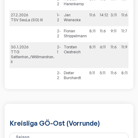
2
Harenkamp
27.2.2026
1-
Jan
11:6
14:12
3:11
11:6
TSV SeuLa (SG) III
2
Wienecke
2-
Florian
8:11
11:6
9:11
11:7
11:5
2
Strippelmann
30.1.2026
2-
Torsten
8:11
6:11
11:6
11:9
12:
TTG
1
Oestreich
Sattenhsn./Wöllmarshsn.
II
2-
Dieter
5:11
5:11
11:6
8:11
2
Burchardt
Kreisliga GÖ-Ost (Vorrunde)
Saison