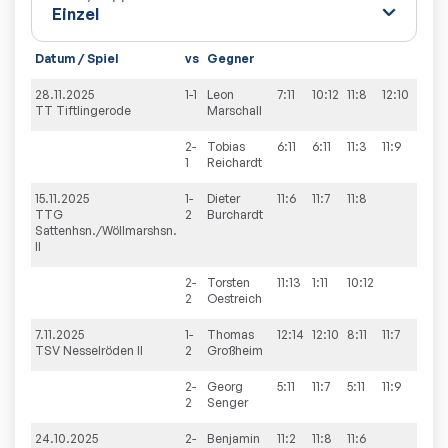
Datum / Spiel
vs
Gegner
28.11.2025
1-1
Leon
7:11
10:12
11:8
12:10
9:11
TT Tiftlingerode
Marschall
2-
Tobias
6:11
6:11
11:3
11:9
11:8
1
Reichardt
15.11.2025
1-
Dieter
11:6
11:7
11:8
TTG
2
Burchardt
Sattenhsn./Wöllmarshsn.
II
2-
Torsten
11:13
1:11
10:12
2
Oestreich
7.11.2025
1-
Thomas
12:14
12:10
8:11
11:7
11:5
TSV Nesselröden II
2
Großheim
2-
Georg
5:11
11:7
5:11
11:9
4:11
2
Senger
24.10.2025
2-
Benjamin
11:2
11:8
11:6