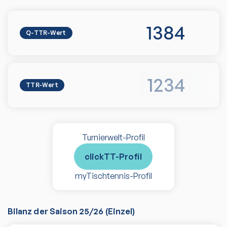
1384
Q-TTR-Wert
1234
TTR-Wert
Turnierwelt-Profil
clickTT-Profil
myTischtennis-Profil
Bilanz der Saison
25/26
(
Einzel
)