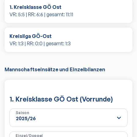
1. Kreisklasse GÖ Ost
VR:
5
:
5
| RR:
6
:
6
| gesamt:
11
:
11
Kreisliga GÖ-Ost
VR:
1
:
3
| RR:
0
:
0
| gesamt:
1
:
3
Mannschaftseinsätze und Einzelbilanzen
1. Kreisklasse GÖ Ost (Vorrunde)
Saison
Einzel/Doppel