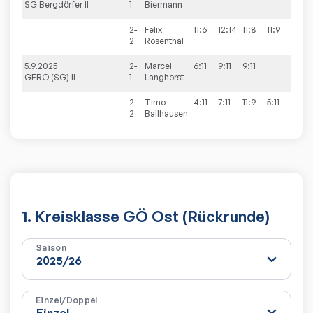
SG Bergdörfer II
1
Biermann
2-
Felix
11:6
12:14
11:8
11:9
2
Rosenthal
5.9.2025
2-
Marcel
6:11
9:11
9:11
GERO (SG) II
1
Langhorst
2-
Timo
4:11
7:11
11:9
5:11
2
Ballhausen
1. Kreisklasse GÖ Ost (Rückrunde)
Saison
Einzel/Doppel