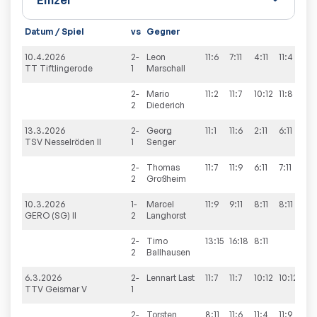
Datum / Spiel
vs
Gegner
10.4.2026
2-
Leon
11:6
7:11
4:11
11:4
9:11
TT Tiftlingerode
1
Marschall
2-
Mario
11:2
11:7
10:12
11:8
2
Diederich
13.3.2026
2-
Georg
11:1
11:6
2:11
6:11
6:11
TSV Nesselröden II
1
Senger
2-
Thomas
11:7
11:9
6:11
7:11
11:
2
Großheim
10.3.2026
1-
Marcel
11:9
9:11
8:11
8:11
GERO (SG) II
2
Langhorst
2-
Timo
13:15
16:18
8:11
2
Ballhausen
6.3.2026
2-
Lennart
Last
11:7
11:7
10:12
10:12
9:11
TTV Geismar V
1
2-
Torsten
8:11
11:6
11:4
11:9