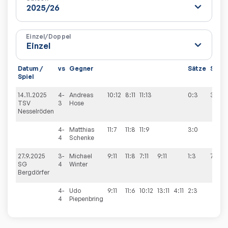
Einzel/Doppel
Datum /
vs
Gegner
Sätze
Spiel
Spiel
14.11.2025
4-
Andreas
10:12
8:11
11:13
0:3
3:7
TSV
3
Hose
Nesselröden
4-
Matthias
11:7
11:8
11:9
3:0
4
Schenke
27.9.2025
3-
Michael
9:11
11:8
7:11
9:11
1:3
7:3
SG
4
Winter
Bergdörfer
4-
Udo
9:11
11:6
10:12
13:11
4:11
2:3
4
Piepenbring