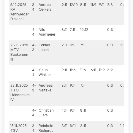
5.12.2025
3-
Andrea
9:11
12:10
8:11
11:9
9:11
2:3
0:10
RV
4
Oelkers
Kehrwieder
Dinklar II
4-
Nils
8:11
7:11
10:12
0:3
4
Aselmeier
23.11.2025
4-
Tobias
7:11
9:11
7:11
0:3
2:8
MTV
3
Lobert
Bockenem
III
4-
Klaus
9:11
11:6
11:6
6:11
11:9
3:2
4
Winkler
22.11.2025
4-
Andreas
8:11
9:11
7:11
0:3
0:10
TTG
3
Neitzke
Hönnersum
IV
4-
Christian
4:11
9:11
8:11
0:3
4
Eilers
15.11.2025
3-
Reinhold
8:11
8:11
3:11
0:3
1:9
TSV
4
Richardt