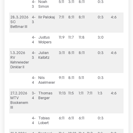
4-
Noah
5:11
3:11
8:11
0:3
3
Simon
28.3.2026
4-
Ilir
Palokaj
7:11
8:11
8:11
0:3
4:6
SC
3
Bettmar III
4-
Justus
11:9
11:7
11:8
3:0
4
Wolpers
1.3.2026
4-
Julian
3:11
8:11
8:11
0:3
4:6
RV
3
Kalbitz
Kehrwieder
Dinklar II
4-
Nils
9:11
8:11
5:11
0:3
4
Aselmeier
27.2.2026
3-
Thomas
11:13
11:5
1:11
7:11
1:3
4:6
MTV
4
Berger
Bockenem
III
4-
Tobias
6:11
6:11
6:11
0:3
4
Lobert