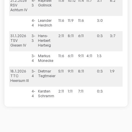
21.2.2026
4-
Raphael
11:6
10:12
11:4
11:7
3:1
8:2
RSV
3
Gollnick
Achtum IV
4-
Leander
11:6
11:9
11:6
3:0
4
Heidrich
31.1.2026
3-
Hans-
2:11
8:11
6:11
0:3
3:7
TSV
3
Herbert
Giesen IV
Hartwig
3-
Markus
11:6
6:11
9:11
4:11
1:3
4
Monecke
18.1.2026
3-
Dietmar
5:11
9:11
8:11
0:3
1:9
TTC
4
Tegtmeier
Heersum III
4-
Karsten
2:11
1:11
7:11
0:3
4
Schramm