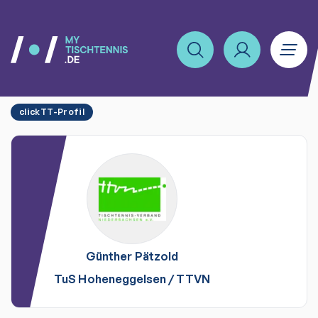
clickTT-Profil
Günther
Pätzold
TuS Hoheneggelsen
/
TTVN