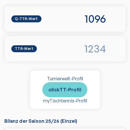
1096
Q-TTR-Wert
1234
TTR-Wert
Turnierwelt-Profil
clickTT-Profil
myTischtennis-Profil
Bilanz der Saison
25/26
(
Einzel
)