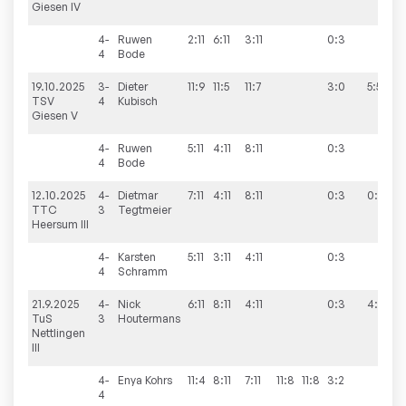
Giesen IV
4-
Ruwen
2:11
6:11
3:11
0:3
4
Bode
19.10.2025
3-
Dieter
11:9
11:5
11:7
3:0
5:5
TSV
4
Kubisch
Giesen V
4-
Ruwen
5:11
4:11
8:11
0:3
4
Bode
12.10.2025
4-
Dietmar
7:11
4:11
8:11
0:3
0:10
TTC
3
Tegtmeier
Heersum III
4-
Karsten
5:11
3:11
4:11
0:3
4
Schramm
21.9.2025
4-
Nick
6:11
8:11
4:11
0:3
4:6
TuS
3
Houtermans
Nettlingen
III
4-
Enya
Kohrs
11:4
8:11
7:11
11:8
11:8
3:2
4