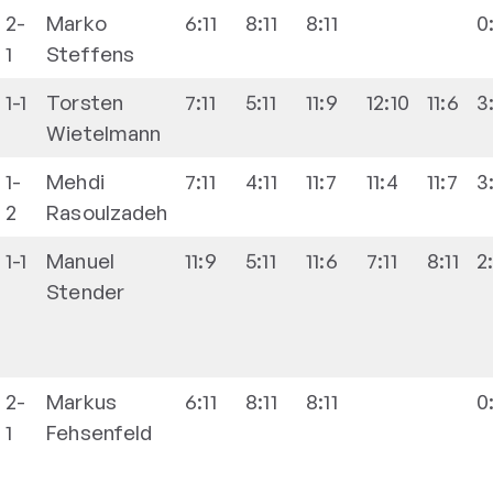
2-
Marko
6:11
8:11
8:11
0
1
Steffens
1-1
Torsten
7:11
5:11
11:9
12:10
11:6
3
Wietelmann
1-
Mehdi
7:11
4:11
11:7
11:4
11:7
3
2
Rasoulzadeh
1-1
Manuel
11:9
5:11
11:6
7:11
8:11
2
Stender
2-
Markus
6:11
8:11
8:11
0
1
Fehsenfeld