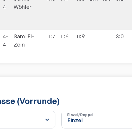
4
Wöhler
4-
Sami
El-
11:7
11:6
11:9
3:0
4
Zein
lasse (Vorrunde)
Einzel/Doppel