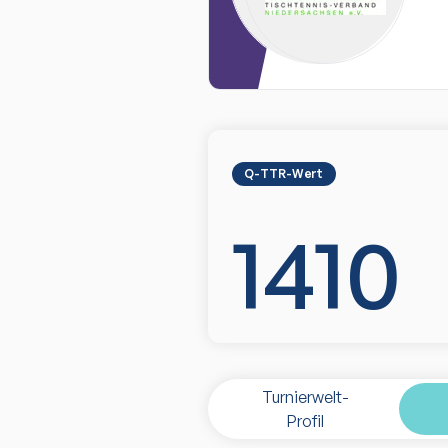
Q-TTR-Wert
1410
Turnierwelt-
Profil