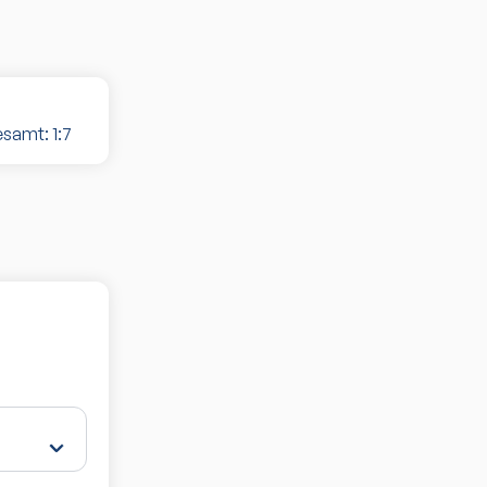
esamt:
1
:
7