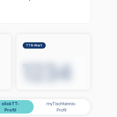
TTR-Wert
1234
clickTT-
myTischtennis-
Profil
Profil