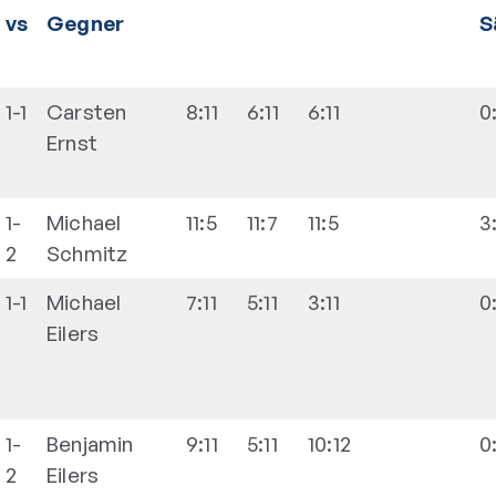
vs
Gegner
S
1-1
Carsten
8:11
6:11
6:11
0
Ernst
1-
Michael
11:5
11:7
11:5
3
2
Schmitz
1-1
Michael
7:11
5:11
3:11
0
Eilers
1-
Benjamin
9:11
5:11
10:12
0
2
Eilers