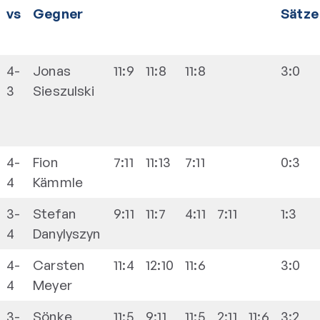
vs
Gegner
Sätze
4-
Jonas
11:9
11:8
11:8
3:0
3
Sieszulski
4-
Fion
7:11
11:13
7:11
0:3
4
Kämmle
3-
Stefan
9:11
11:7
4:11
7:11
1:3
4
Danylyszyn
4-
Carsten
11:4
12:10
11:6
3:0
4
Meyer
3-
Sönke
11:5
9:11
11:5
2:11
11:6
3:2