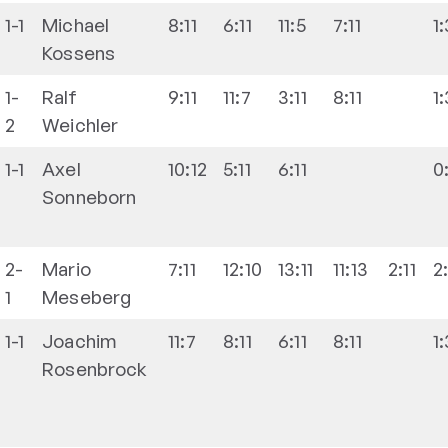
1-1
Michael
8:11
6:11
11:5
7:11
1
Kossens
1-
Ralf
9:11
11:7
3:11
8:11
1
2
Weichler
1-1
Axel
10:12
5:11
6:11
0
Sonneborn
2-
Mario
7:11
12:10
13:11
11:13
2:11
2
1
Meseberg
1-1
Joachim
11:7
8:11
6:11
8:11
1
Rosenbrock