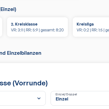
(
Einzel
)
2. Kreisklasse
Kreisliga
VR:
3
:
11
| RR:
5
:
9
| gesamt:
8
:
20
VR:
0
:
2
| RR:
1
:
5
| g
d Einzelbilanzen
asse (Vorrunde)
Einzel/Doppel