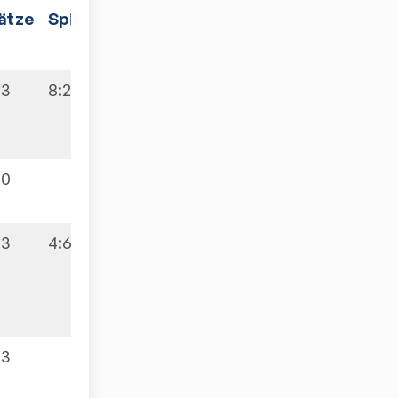
ätze
Spiele
:3
8:2
:0
:3
4:6
:3