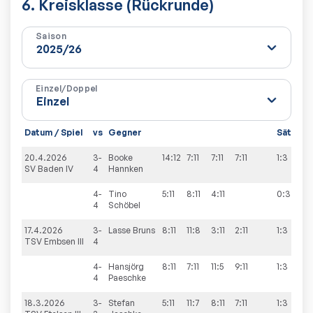
6. Kreisklasse (Rückrunde)
Saison
Einzel/Doppel
Datum / Spiel
vs
Gegner
Sätze
S
20.4.2026
3-
Booke
14:12
7:11
7:11
7:11
1:3
0
SV Baden IV
4
Hannken
4-
Tino
5:11
8:11
4:11
0:3
4
Schöbel
17.4.2026
3-
Lasse
Bruns
8:11
11:8
3:11
2:11
1:3
2
TSV Embsen III
4
4-
Hansjörg
8:11
7:11
11:5
9:11
1:3
4
Paeschke
18.3.2026
3-
Stefan
5:11
11:7
8:11
7:11
1:3
3