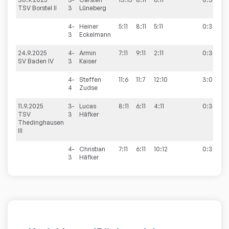
TSV Borstel II
3
Lüneberg
4-
Heiner
5:11
8:11
5:11
0:3
3
Eckelmann
24.9.2025
4-
Armin
7:11
9:11
2:11
0:3
5
SV Baden IV
3
Kaiser
4-
Steffen
11:6
11:7
12:10
3:0
4
Zudse
11.9.2025
3-
Lucas
8:11
6:11
4:11
0:3
0
TSV
3
Häfker
Thedinghausen
III
4-
Christian
7:11
6:11
10:12
0:3
3
Häfker