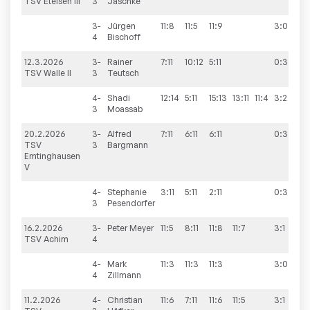
TSV Etelsen III
3
Jaschke
3-
Jürgen
11:8
11:5
11:9
3:0
4
Bischoff
12.3.2026
3-
Rainer
7:11
10:12
5:11
0:3
3
TSV Walle II
3
Teutsch
4-
Shadi
12:14
5:11
15:13
13:11
11:4
3:2
3
Moassab
20.2.2026
3-
Alfred
7:11
6:11
6:11
0:3
3
TSV
3
Bargmann
Emtinghausen
V
4-
Stephanie
3:11
5:11
2:11
0:3
3
Pesendorfer
16.2.2026
3-
Peter
Meyer
11:5
8:11
11:8
11:7
3:1
6
TSV Achim
4
4-
Mark
11:3
11:3
11:3
3:0
4
Zillmann
11.2.2026
4-
Christian
11:6
7:11
11:6
11:5
3:1
5