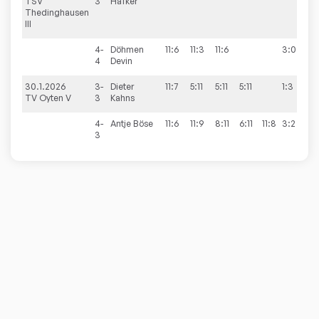
TSV
3
Häfker
Thedinghausen
III
4-
Döhmen
11:6
11:3
11:6
3:0
4
Devin
30.1.2026
3-
Dieter
11:7
5:11
5:11
5:11
1:3
5
TV Oyten V
3
Kahns
4-
Antje
Böse
11:6
11:9
8:11
6:11
11:8
3:2
3