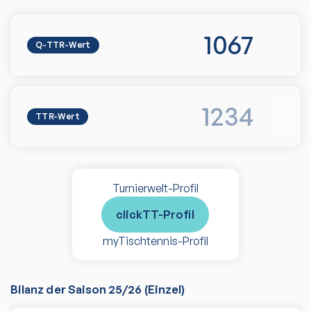
1067
Q-TTR-Wert
1234
TTR-Wert
Turnierwelt-Profil
clickTT-Profil
myTischtennis-Profil
Bilanz der Saison
25/26
(
Einzel
)