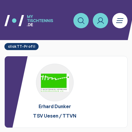
clickTT-Profil
Erhard
Dunker
TSV Uesen
/
TTVN