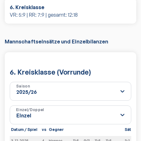
6. Kreisklasse
VR:
5
:
9
| RR:
7
:
9
| gesamt:
12
:
18
Mannschaftseinsätze und Einzelbilanzen
6. Kreisklasse (Vorrunde)
Saison
Einzel/Doppel
Datum / Spiel
vs
Gegner
Sätze
S
3.12.2025
4-
Hannes
11:5
9:11
11:5
11:5
3:1
7