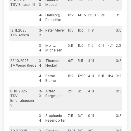
TSV Embsen III
3
Masuch
4-
Hansjörg
11:9
14:16
12:10
13:11
3:1
4
Paeschke
12.11.2025
3-
Peter
Meyer
11:5
11:6
11:9
3:0
6
TSV Achim
3
3-
Moritz
5:11
11:6
11:5
6:11
4:11
2:3
4
Michelsen
22.10.2025
3-
Thomas
6:11
5:11
4:11
0:3
3
TV Weser Rieda
4
Heckel
4-
Bernd
11:9
12:10
4:11
8:11
11:4
3:2
4
Blume
8.10.2025
3-
Alfred
2:11
8:11
4:11
0:3
2
TSV
3
Bargmann
Emtinghausen
V
3-
Stephanie
7:11
3:11
0:11
0:3
4
Pesendorfer
30.9.2025
3-
Carsten
13:15
8:11
6:11
0:3
1