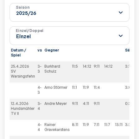
Saison
Einzel/Doppel
Datum /
vs
Gegner
Sätze
Spiel
25.4.2026
3-
Burkhard
11:5
14:12
9:11
14:12
3:1
SV
3
Schulz
Warsingsfehn
4-
Arno
Störmer
11:1
11:9
11:4
3:0
3
12.4.2026
3-
Andre
Meyer
9:11
4:11
9:11
0:3
Hundsmühler
4
TV II
4-
Rainer
8:11
11:9
7:11
11:7
13:11
3:2
4
Gravekarstens