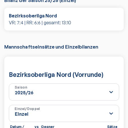
Bilanz der Saison
25/26
(
Einzel
)
Bezirksoberliga Nord
VR:
7
:
4
| RR:
6
:
6
| gesamt:
13
:
10
Mannschaftseinsätze und Einzelbilanzen
Bezirksoberliga Nord (Vorrunde)
Saison
Einzel/Doppel
Datum /
vs
Gegner
Sätze
Spie