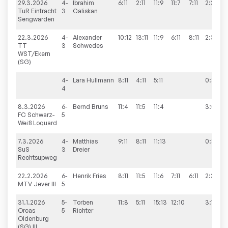
29.3.2026
4-
Ibrahim
6:11
2:11
11:9
11:7
7:11
2:3
TuR Eintracht
3
Caliskan
Sengwarden
22.3.2026
4-
Alexander
10:12
13:11
11:9
6:11
8:11
2:3
TT
3
Schwedes
WST/Ekern
(SG)
4-
Lara
Hullmann
8:11
4:11
5:11
0:3
4
8.3.2026
6-
Bernd
Bruns
11:4
11:5
11:4
3:0
FC Schwarz-
5
Weiß Loquard
7.3.2026
4-
Matthias
9:11
8:11
11:13
0:3
SuS
3
Dreier
Rechtsupweg
22.2.2026
6-
Henrik
Fries
8:11
11:5
11:6
7:11
6:11
2:3
MTV Jever III
5
31.1.2026
5-
Torben
11:8
5:11
15:13
12:10
3:1
Orcas
5
Richter
Oldenburg
(SG) III