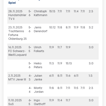
Spiel
28.11.2025
5-
Christoph
15:13
7:11
7:11
11:4
7:11
2:3
9:4
Hundsmühler
6
Kathmann
TV II
23.11.2025
5-
Janis
10:12
11:8
8:11
11:9
11:8
3:2
9:2
Tischtennis
6
Derendorf
Fortuna
Oldenburg 25
16.11.2025
5-
Ulrich
11:9
11:7
11:9
3:0
9:5
FC Schwarz-
5
Folkerts
Weiß Loquard
5-
Heiko
11:3
11:9
15:13
3:0
6
Peters
2.11.2025
4-
Julian
6:11
8:11
11:6
6:11
1:3
4:9
MTV Jever III
3
Janke
4-
Moritz
11:8
8:11
7:11
11:5
7:11
2:3
4
Jordan
11.10.2025
6-
Ingo
11:9
11:4
11:7
3:0
9:2
SuS
5
Garthoff