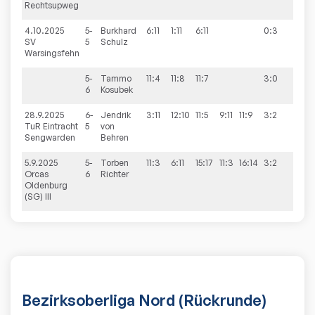
Rechtsupweg
4.10.2025
5-
Burkhard
6:11
1:11
6:11
0:3
9:6
SV
5
Schulz
Warsingsfehn
5-
Tammo
11:4
11:8
11:7
3:0
6
Kosubek
28.9.2025
6-
Jendrik
3:11
12:10
11:5
9:11
11:9
3:2
9:3
TuR Eintracht
5
von
Sengwarden
Behren
5.9.2025
5-
Torben
11:3
6:11
15:17
11:3
16:14
3:2
9:3
Orcas
6
Richter
Oldenburg
(SG) III
Bezirksoberliga Nord (Rückrunde)