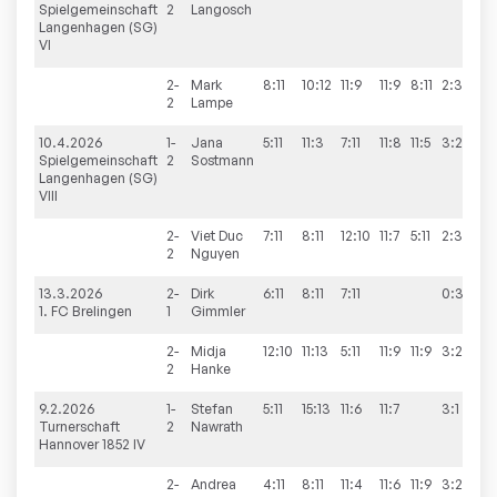
Spielgemeinschaft
2
Langosch
Langenhagen (SG)
VI
2-
Mark
8:11
10:12
11:9
11:9
8:11
2:3
2
Lampe
10.4.2026
1-
Jana
5:11
11:3
7:11
11:8
11:5
3:2
9
Spielgemeinschaft
2
Sostmann
Langenhagen (SG)
VIII
2-
Viet Duc
7:11
8:11
12:10
11:7
5:11
2:3
2
Nguyen
13.3.2026
2-
Dirk
6:11
8:11
7:11
0:3
1. FC Brelingen
1
Gimmler
2-
Midja
12:10
11:13
5:11
11:9
11:9
3:2
2
Hanke
9.2.2026
1-
Stefan
5:11
15:13
11:6
11:7
3:1
1
Turnerschaft
2
Nawrath
Hannover 1852 IV
2-
Andrea
4:11
8:11
11:4
11:6
11:9
3:2