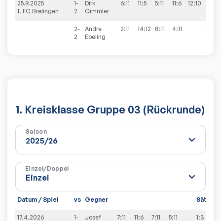
25.9.2025
1-
Dirk
6:11
11:5
5:11
11:6
12:10
3:2
1. FC Brelingen
2
Gimmler
2-
Andre
2:11
14:12
8:11
4:11
1:3
2
Ebeling
1. Kreisklasse Gruppe 03 (Rückrunde)
Saison
Einzel/Doppel
Datum / Spiel
vs
Gegner
Sätze
17.4.2026
1-
Josef
7:11
11:6
7:11
5:11
1:3