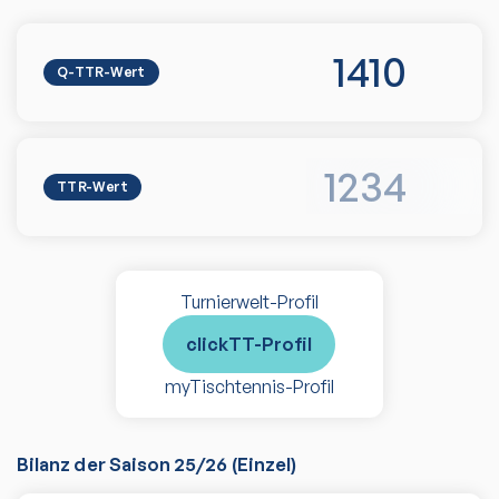
1410
Q-TTR-Wert
1234
TTR-Wert
Turnierwelt-Profil
clickTT-Profil
myTischtennis-Profil
Bilanz der Saison
25/26
(
Einzel
)