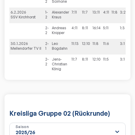
2
Scimone
6.2.2026
1-
Alexander
7:11
11:7
13:11
4:11
11:8
3:2
SSV Kirchhorst
2
Kraus
2-
Andreas
4:11
8:11
16:14
5:11
1:3
2
Knipper
30.1.2026
2-
Leo
11:13
12:10
11:8
11:6
3:1
3
Mellendorfer TV II
1
Bogdahn
2-
Jens-
11:7
8:11
12:10
11:5
3:1
2
Christian
König
Kreisliga Gruppe 02 (Rückrunde)
Saison