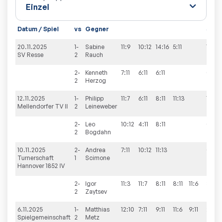
Datum / Spiel
vs
Gegner
Sätz
20.11.2025
1-
Sabine
11:9
10:12
14:16
5:11
1:3
SV Resse
2
Rauch
2-
Kenneth
7:11
6:11
6:11
0:3
2
Herzog
12.11.2025
1-
Philipp
11:7
6:11
8:11
11:13
1:3
Mellendorfer TV II
2
Leineweber
2-
Leo
10:12
4:11
8:11
0:3
2
Bogdahn
10.11.2025
2-
Andrea
7:11
10:12
11:13
0:3
Turnerschaft
1
Scimone
Hannover 1852 IV
2-
Igor
11:3
11:7
8:11
8:11
11:6
3:2
2
Zaytsev
6.11.2025
1-
Matthias
12:10
7:11
9:11
11:6
9:11
2:3
Spielgemeinschaft
2
Metz