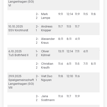
Langenhagen (SG)
VI
2-
Mark
9:11
12:14
11:9
11:5
11:8
3:2
2
Lampe
10.10.2025
2-
Andreas
11:7
11:5
11:7
3:0
SSV Kirchhorst
1
Knipper
2-
Alexander
8:11
8:11
4:11
0:3
2
Kraus
6.10.2025
1-
Oliver
13:11
12:14
7:11
6:11
1:3
TuS Bothfeld II
2
Kühnel
2-
Christian
11:6
6:11
11:5
7:11
8:11
2:3
2
Krauth
29.9.2025
2-
Viet Duc
11:8
12:10
11:6
3:0
Spielgemeinschaft
1
Nguyen
Langenhagen (SG)
VIII
2-
Jana
11:6
11:7
11:9
3:0
2
Sostmann