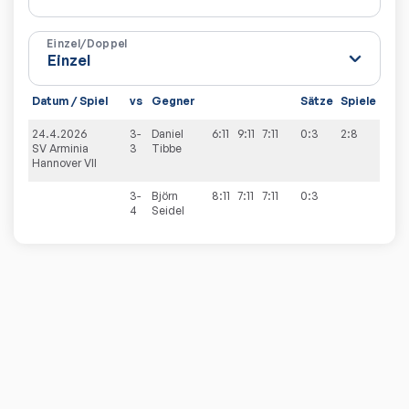
Einzel/Doppel
Datum / Spiel
vs
Gegner
Sätze
Spiele
24.4.2026
3-
Daniel
6:11
9:11
7:11
0:3
2:8
SV Arminia
3
Tibbe
Hannover VII
3-
Björn
8:11
7:11
7:11
0:3
4
Seidel