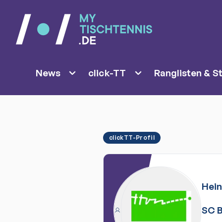
News
click-TT
Ranglisten & St
clickTT-Profil
Hei
SC 