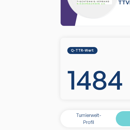
TTV
Q-TTR-Wert
1484
Turnierwelt-
Profil