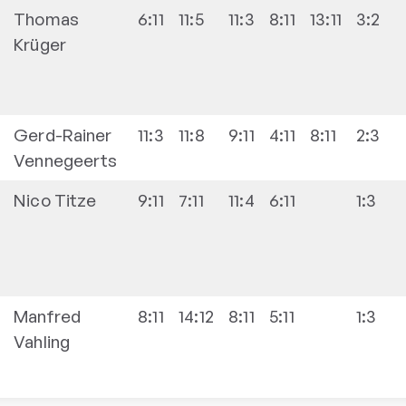
Thomas
6:11
11:5
11:3
8:11
13:11
3:2
Krüger
Gerd-Rainer
11:3
11:8
9:11
4:11
8:11
2:3
Vennegeerts
Nico
Titze
9:11
7:11
11:4
6:11
1:3
Manfred
8:11
14:12
8:11
5:11
1:3
Vahling