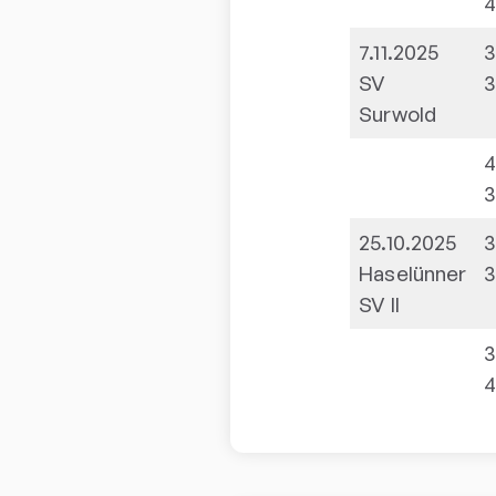
7.11.2025
3
SV
Surwold
4
25.10.2025
3
Haselünner
SV II
3