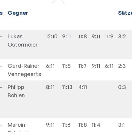
s
Gegner
Sätz
-
Lukas
12:10
9:11
11:8
9:11
11:9
3:2
Ostermeier
-
Gerd-Rainer
6:11
11:8
11:7
9:11
6:11
2:3
Vennegeerts
-
Philipp
8:11
11:13
4:11
0:3
3
Bohlen
-
Marcin
9:11
11:6
11:8
11:4
3:1