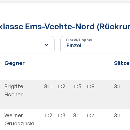
sklasse Ems-Vechte-Nord (Rückru
Einzel/Doppel
Gegner
Sätze
Brigitte
8:11
11:2
11:5
11:9
3:1
Fischer
Werner
11:2
11:3
8:11
11:7
3:1
Grudszinski