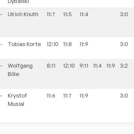
4
Dybalski
-
Ulrich
Knuth
11:7
11:5
11:4
3:0
3
-
Tobias
Korte
12:10
11:8
11:9
3:0
3
-
Wolfgang
8:11
12:10
9:11
11:4
11:9
3:2
3
Böle
-
Krystof
11:6
11:7
11:9
3:0
4
Musial