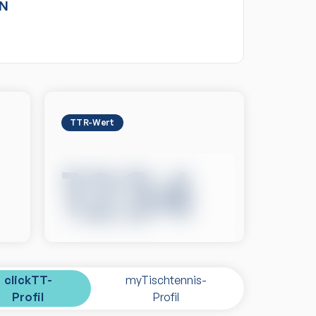
N
TTR-Wert
1234
clickTT-
myTischtennis-
Profil
Profil