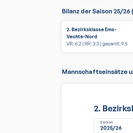
Bilanz der Saison
25/26
2. Bezirksklasse Ems-
Vechte-Nord
VR:
6
:
2
| RR:
3
:
3
| gesamt:
9
:
5
Mannschaftseinsätze un
2. Bezirk
Saison