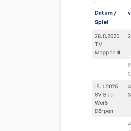
Datum /
v
Spiel
28.11.2025
2
TV
1
Meppen III
2
2
15.11.2025
4
SV Blau-
Weiß
Dörpen
4