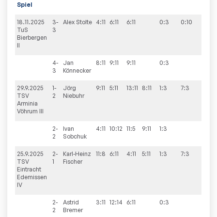
Spiel
18.11.2025
3-
Alex
Stolte
4:11
6:11
6:11
0:3
0:10
TuS
3
Bierbergen
II
4-
Jan
8:11
9:11
9:11
0:3
3
Könnecker
29.9.2025
1-
Jörg
9:11
5:11
13:11
8:11
1:3
7:3
TSV
2
Niebuhr
Arminia
Vöhrum III
2-
Ivan
4:11
10:12
11:5
9:11
1:3
2
Sobchuk
25.9.2025
2-
Karl-Heinz
11:8
6:11
4:11
5:11
1:3
7:3
TSV
1
Fischer
Eintracht
Edemissen
IV
2-
Astrid
3:11
12:14
6:11
0:3
2
Bremer