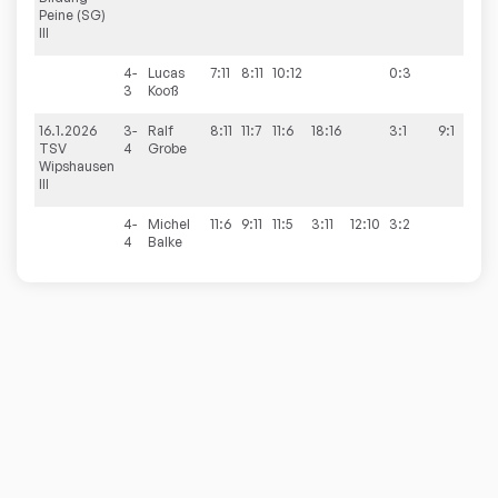
Peine (SG)
III
4-
Lucas
7:11
8:11
10:12
0:3
3
Kooß
16.1.2026
3-
Ralf
8:11
11:7
11:6
18:16
3:1
9:1
TSV
4
Grobe
Wipshausen
III
4-
Michel
11:6
9:11
11:5
3:11
12:10
3:2
4
Balke