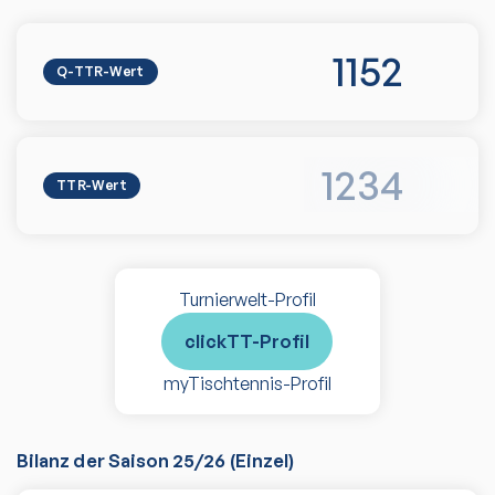
1152
Q-TTR-Wert
1234
TTR-Wert
Turnierwelt-Profil
clickTT-Profil
myTischtennis-Profil
Bilanz der Saison
25/26
(
Einzel
)