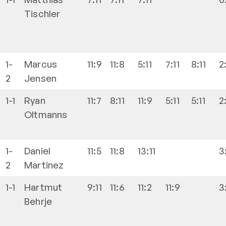
Tischler
1-
Marcus
11:9
11:8
5:11
7:11
8:11
2
2
Jensen
1-1
Ryan
11:7
8:11
11:9
5:11
5:11
2
Oltmanns
1-
Daniel
11:5
11:8
13:11
3
2
Martinez
1-1
Hartmut
9:11
11:6
11:2
11:9
3
Behrje