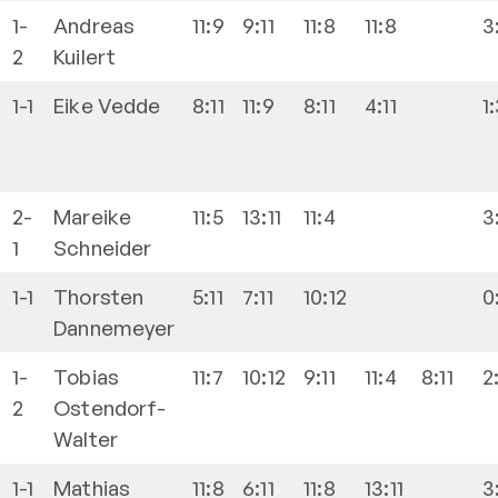
1-
Andreas
11:9
9:11
11:8
11:8
3
2
Kuilert
1-1
Eike
Vedde
8:11
11:9
8:11
4:11
1
2-
Mareike
11:5
13:11
11:4
3
1
Schneider
1-1
Thorsten
5:11
7:11
10:12
0
Dannemeyer
1-
Tobias
11:7
10:12
9:11
11:4
8:11
2
2
Ostendorf-
Walter
1-1
Mathias
11:8
6:11
11:8
13:11
3