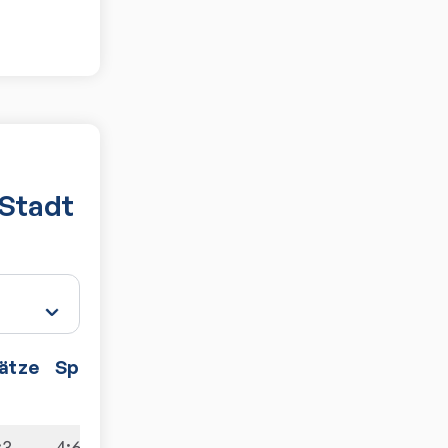
-Stadt
ätze
Spiele
:3
4:6