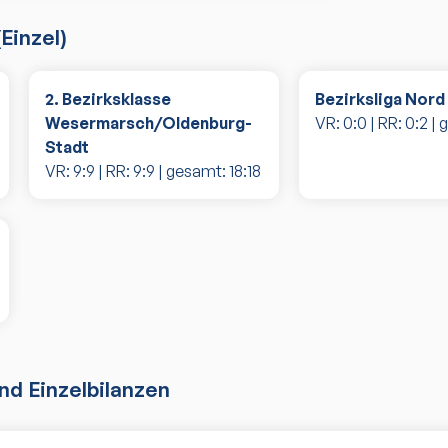
(
Einzel
)
2. Bezirksklasse
Bezirksliga Nord
Wesermarsch/Oldenburg-
VR:
0
:
0
| RR:
0
:
2
| 
Stadt
VR:
9
:
9
| RR:
9
:
9
| gesamt:
18
:
18
d Einzelbilanzen