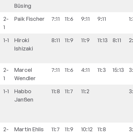
Büsing
2-
Paik
Fischer
7:11
11:6
9:11
9:11
1
1
1-1
Hiroki
8:11
11:9
11:9
11:13
8:11
2
Ishizaki
2-
Marcel
7:11
11:6
4:11
11:3
15:13
3
1
Wendler
1-1
Habbo
11:8
11:7
11:2
3
Janßen
2-
Martin
Ehlis
11:7
11:9
10:12
11:8
3