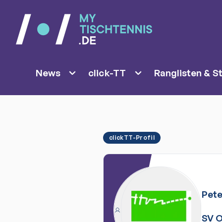
News
click-TT
Ranglisten & St
clickTT-Profil
Pete
SV O