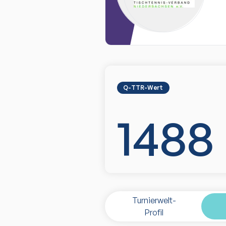
Q-TTR-Wert
1488
Turnierwelt-
Profil