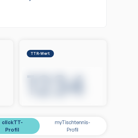
TTR-Wert
1234
clickTT-
myTischtennis-
Profil
Profil