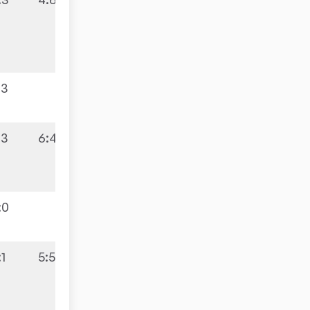
:3
:3
6:4
:0
:1
5:5