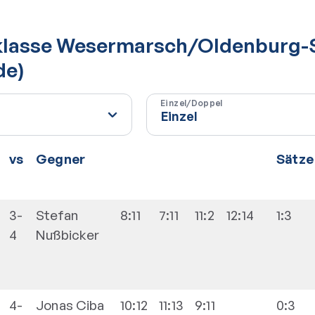
ksklasse Wesermarsch/Oldenburg-
de)
Einzel/Doppel
vs
Gegner
Sätze
3-
Stefan
8:11
7:11
11:2
12:14
1:3
4
Nußbicker
4-
Jonas
Ciba
10:12
11:13
9:11
0:3