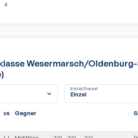
4
ksklasse Wesermarsch/Oldenburg
)
Einzel/Doppel
vs
Gegner
S
1-1
Matthias
7:11
7:11
7:11
0