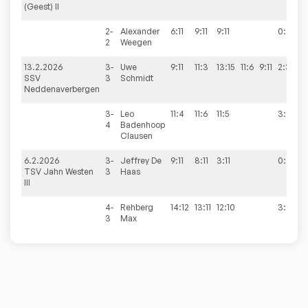
(Geest) II
2-
Alexander
6:11
9:11
9:11
0:3
2
Weegen
13.2.2026
3-
Uwe
9:11
11:3
13:15
11:6
9:11
2:3
SSV
3
Schmidt
Neddenaverbergen
3-
Leo
11:4
11:6
11:5
3:0
4
Badenhoop
Clausen
6.2.2026
3-
Jeffrey
De
9:11
8:11
3:11
0:3
TSV Jahn Westen
3
Haas
III
4-
Rehberg
14:12
13:11
12:10
3:0
3
Max