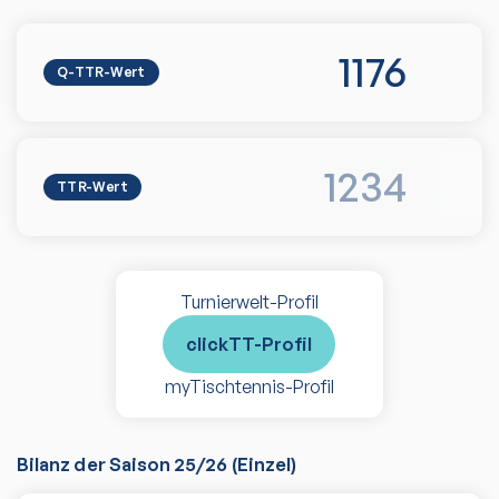
1176
Q-TTR-Wert
1234
TTR-Wert
Turnierwelt-Profil
clickTT-Profil
myTischtennis-Profil
Bilanz der Saison
25/26
(
Einzel
)