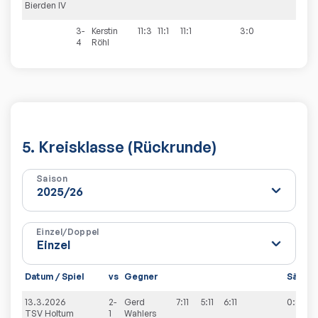
Bierden IV
3-
Kerstin
11:3
11:1
11:1
3:0
4
Röhl
5. Kreisklasse (Rückrunde)
Saison
Einzel/Doppel
Datum / Spiel
vs
Gegner
Sätze
13.3.2026
2-
Gerd
7:11
5:11
6:11
0:3
TSV Holtum
1
Wahlers