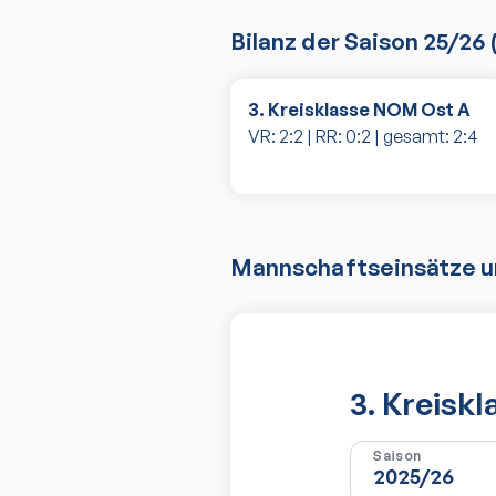
Bilanz der Saison
25/26
3. Kreisklasse NOM Ost A
VR:
2
:
2
| RR:
0
:
2
| gesamt:
2
:
4
Mannschaftseinsätze un
3. Kreisk
Saison