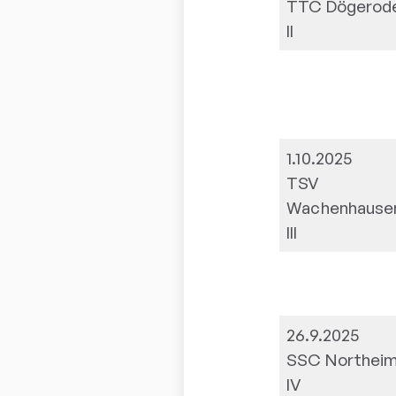
TTC Dögerod
II
1.10.2025
TSV
Wachenhause
III
26.9.2025
SSC Northei
IV