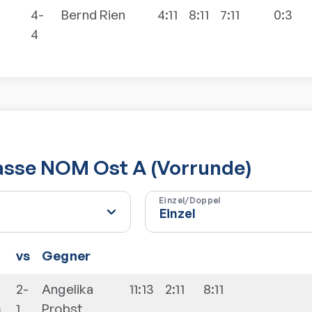
4-
Bernd
Rien
4:11
8:11
7:11
0:3
4
lasse NOM Ost A (Vorrunde)
Einzel/Doppel
vs
Gegner
2-
Angelika
11:13
2:11
8:11
m
1
Probst