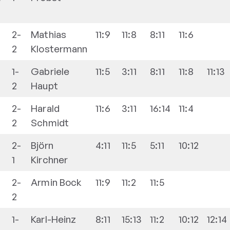
2-
Mathias
11:9
11:8
8:11
11:6
2
Klostermann
1-
Gabriele
11:5
3:11
8:11
11:8
11:13
2
Haupt
2-
Harald
11:6
3:11
16:14
11:4
2
Schmidt
2-
Björn
4:11
11:5
5:11
10:12
1
Kirchner
2-
Armin
Bock
11:9
11:2
11:5
2
1-
Karl-Heinz
8:11
15:13
11:2
10:12
12:14