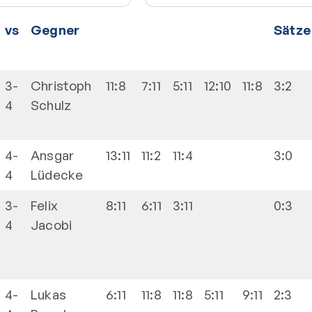
vs
Gegner
Sätze
3-
Christoph
11:8
7:11
5:11
12:10
11:8
3:2
4
Schulz
4-
Ansgar
13:11
11:2
11:4
3:0
4
Lüdecke
3-
Felix
8:11
6:11
3:11
0:3
4
Jacobi
4-
Lukas
6:11
11:8
11:8
5:11
9:11
2:3