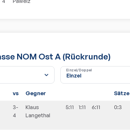
4
Pawelz
lasse NOM Ost A (Rückrunde)
Einzel/Doppel
vs
Gegner
Sätze
3-
Klaus
5:11
1:11
6:11
0:3
4
Langethal
I