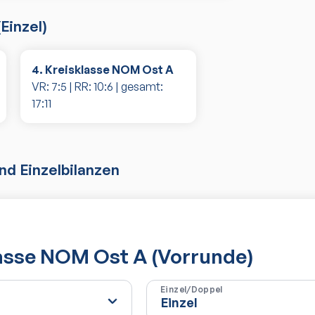
(
Einzel
)
4. Kreisklasse NOM Ost A
VR:
7
:
5
| RR:
10
:
6
| gesamt:
17
:
11
d Einzelbilanzen
lasse NOM Ost A (Vorrunde)
Einzel/Doppel