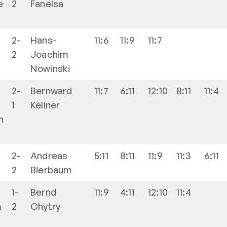
e
2
Fanelsa
2-
Hans-
11:6
11:9
11:7
2
Joachim
Nowinski
2-
Bernward
11:7
6:11
12:10
8:11
11:4
1
Kellner
n
2-
Andreas
5:11
8:11
11:9
11:3
6:11
2
Bierbaum
1-
Bernd
11:9
4:11
12:10
11:4
m
2
Chytry