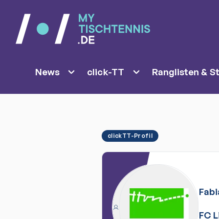
News
click-TT
Ranglisten & St
clickTT-Profil
Fabi
FC L