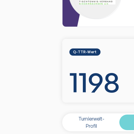
Q-TTR-Wert
1198
Turnierwelt-
Profil