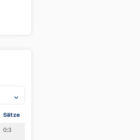
Sätze
Spiele
0:3
7:3