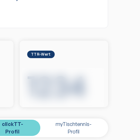
TTR-Wert
1234
clickTT-
myTischtennis-
Profil
Profil