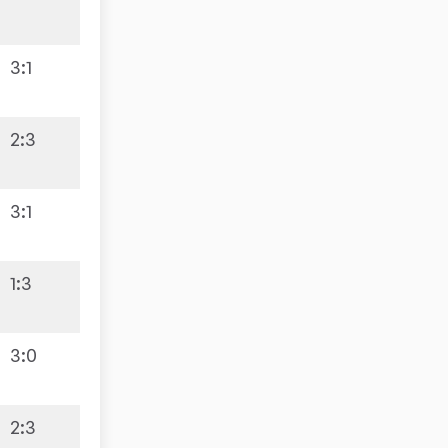
3:1
2:3
5:5
3:1
1:3
8:2
3:0
2:3
8:2