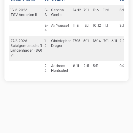
13.3.2026
3-
Sabrina
14:12
7:11
11:6
11:6
3:1
TSV Anderten II
3
Gente
3-
Ali
Youssef
11:8
13:11
10:12
11:1
3:1
4
27.2.2026
1-
Christopher
17:15
5:11
16:14
7:11
6:11
2:3
Spielgemeinschaft
2
Dreger
Langenhagen (SG)
VII
2-
Andreas
8:11
2:11
5:11
0:3
2
Hentschel