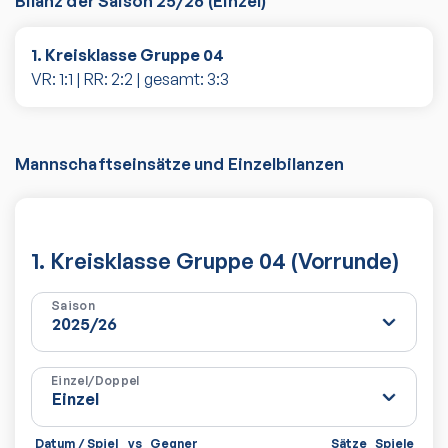
Bilanz der Saison
25/26
(
Einzel
)
1. Kreisklasse Gruppe 04
VR:
1
:
1
| RR:
2
:
2
| gesamt:
3
:
3
Mannschaftseinsätze und Einzelbilanzen
1. Kreisklasse Gruppe 04 (Vorrunde)
Saison
Einzel/Doppel
Datum / Spiel
vs
Gegner
Sätze
Spiele