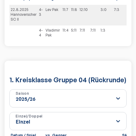
22.8.2025
4-
Lev
Pak
11:7
11:8
12:10
3:0
7:3
Hannoverscher
3
SC II
4-
Vladimir
11:4
5:11
7:11
7:11
1:3
4
Pak
1. Kreisklasse Gruppe 04 (Rückrunde)
Saison
Einzel/Doppel
Datum / Spiel
vs
Gegner
Sätze