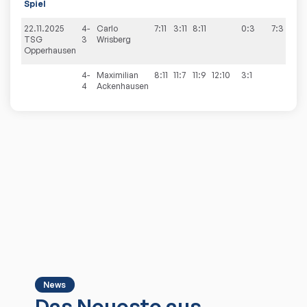
Spiel
22.11.2025
4-
Carlo
7:11
3:11
8:11
0:3
7:3
TSG
3
Wrisberg
Opperhausen
4-
Maximilian
8:11
11:7
11:9
12:10
3:1
4
Ackenhausen
News
Das Neueste aus