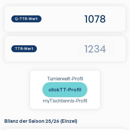
1078
Q-TTR-Wert
1234
TTR-Wert
Turnierwelt-Profil
clickTT-Profil
myTischtennis-Profil
Bilanz der Saison
25/26
(
Einzel
)