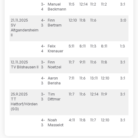
3-
Manuel
11:5
12:14
11:2
11:2
3:1
4
Beckmann
21.11.2025
4-
Finn
12:10
11:8
11:6
3:0
6:
SV
3
Bertram
Altgandersheim
II
4-
Felix
5:11
8:11
11:3
8:11
1:3
4
Krenauer
12.11.2025
3-
Finn
11:7
9:11
11:6
11:8
3:1
5:
TV Bilshausen II
3
Noetzel
4-
Aaron
7:11
11:6
13:11
12:10
3:1
3
Berisha
25.9.2025
3-
Tim
11:7
11:6
12:14
11:9
3:1
7:
TT
3
Dittmar
Hattorf/Hörden
(SG)
4-
Noah
4:11
11:8
11:7
12:10
3:1
3
Masselot