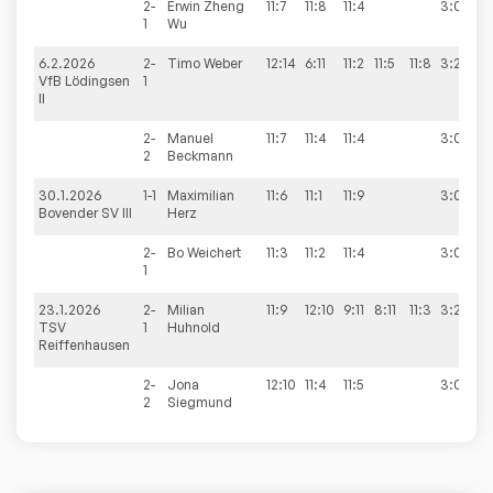
2-
Erwin Zheng
11:7
11:8
11:4
3:0
1
Wu
6.2.2026
2-
Timo
Weber
12:14
6:11
11:2
11:5
11:8
3:2
VfB Lödingsen
1
II
2-
Manuel
11:7
11:4
11:4
3:0
2
Beckmann
30.1.2026
1-1
Maximilian
11:6
11:1
11:9
3:0
Bovender SV III
Herz
2-
Bo
Weichert
11:3
11:2
11:4
3:0
1
23.1.2026
2-
Milian
11:9
12:10
9:11
8:11
11:3
3:2
TSV
1
Huhnold
Reiffenhausen
2-
Jona
12:10
11:4
11:5
3:0
2
Siegmund