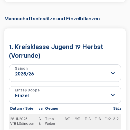
Mannschaftseinsätze und Einzelbilanzen
1. Kreisklasse Jugend 19 Herbst
(Vorrunde)
Saison
Einzel/Doppel
Datum / Spiel
vs
Gegner
Sätze
Sp
28.11.2025
3-
Timo
8:11
9:11
11:8
11:8
11:2
3:2
7:
VfB Lödingsen
3
Weber