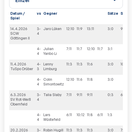
Datum /
vs
Gegner
Sätze
Spiele
Spiel
14.4.2026
3-
Jaro
Lüken
12:10
11:9
13:11
3:0
9:1
SCW
4
Göttingen II
4-
Julian
7:11
11:7
12:10
11:7
3:1
4
Yanbo
Li
11.4.2026
4-
Lenny
11:3
11:3
11:6
3:0
10:0
TuSpo Drüber
3
Limburg
4-
Colin
12:10
11:6
11:8
3:0
4
Simontowitz
6.3.2026
3-
Talia
Slaby
7:11
9:11
9:11
0:3
6:4
SV Rot-Weiß
4
Obernfeld
4-
Lars
6:11
10:12
11:8
6:11
1:3
4
Wüstefeld
20.2.2026
3-
Robin
Hugill
11:3
11:3
11:3
3:0
7:3