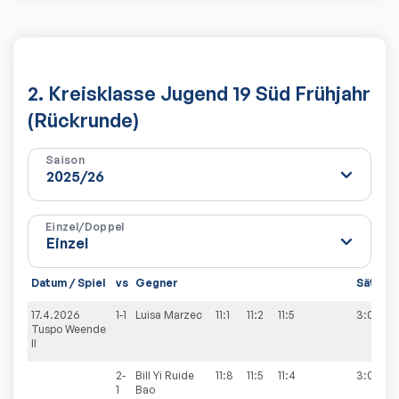
2. Kreisklasse Jugend 19 Süd Frühjahr
(Rückrunde)
Saison
Einzel/Doppel
Datum / Spiel
vs
Gegner
Sätze
17.4.2026
1-1
Luisa
Marzec
11:1
11:2
11:5
3:0
Tuspo Weende
II
2-
Bill Yi Ruide
11:8
11:5
11:4
3:0
1
Bao