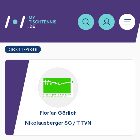
clickTT-Profil
Florian
Görlich
Nikolausberger SC
/
TTVN