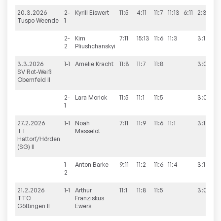
20.3.2026
2-
Kyrill
Eiswert
11:5
4:11
11:7
11:13
6:11
2:3
Tuspo Weende
1
2-
Kim
7:11
15:13
11:6
11:3
3:1
2
Pliushchanskyi
3.3.2026
1-1
Amelie
Kracht
11:8
11:7
11:8
3:0
SV Rot-Weiß
Obernfeld II
2-
Lara
Morick
11:5
11:1
11:5
3:0
1
27.2.2026
1-1
Noah
7:11
11:9
11:6
11:1
3:1
TT
Masselot
Hattorf/Hörden
(SG) II
1-
Anton
Barke
9:11
11:2
11:6
11:4
3:1
2
21.2.2026
1-1
Arthur
11:1
11:8
11:5
3:0
TTC
Franziskus
Göttingen II
Ewers