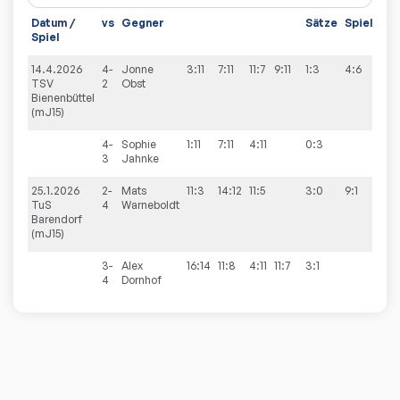
Datum /
vs
Gegner
Sätze
Spiele
Spiel
14.4.2026
4-
Jonne
3:11
7:11
11:7
9:11
1:3
4:6
TSV
2
Obst
Bienenbüttel
(mJ15)
4-
Sophie
1:11
7:11
4:11
0:3
3
Jahnke
25.1.2026
2-
Mats
11:3
14:12
11:5
3:0
9:1
TuS
4
Warneboldt
Barendorf
(mJ15)
3-
Alex
16:14
11:8
4:11
11:7
3:1
4
Dornhof