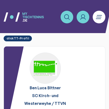
clickTT-Profil
Ben Luca
Bittner
SC Kirch- und
Westerweyhe
/
TTVN