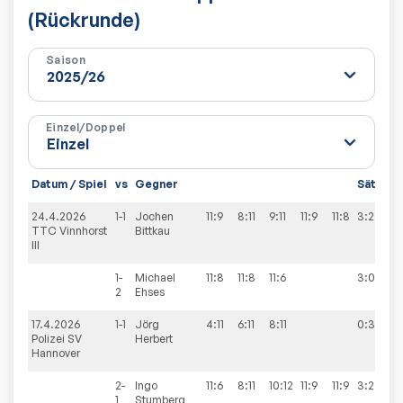
(Rückrunde)
Saison
Einzel/Doppel
Datum / Spiel
vs
Gegner
Sätze
S
24.4.2026
1-1
Jochen
11:9
8:11
9:11
11:9
11:8
3:2
5
TTC Vinnhorst
Bittkau
III
1-
Michael
11:8
11:8
11:6
3:0
2
Ehses
17.4.2026
1-1
Jörg
4:11
6:11
8:11
0:3
3
Polizei SV
Herbert
Hannover
2-
Ingo
11:6
8:11
10:12
11:9
11:9
3:2
1
Stumberg