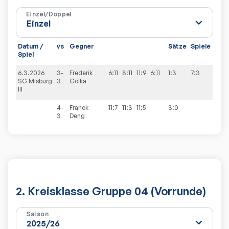
Einzel/Doppel
Datum /
vs
Gegner
Sätze
Spiele
Spiel
6.3.2026
3-
Frederik
6:11
8:11
11:9
6:11
1:3
7:3
SG Misburg
3
Golka
III
4-
Franck
11:7
11:3
11:5
3:0
3
Deng
2. Kreisklasse Gruppe 04 (Vorrunde)
Saison