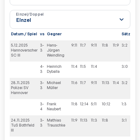
Einzel/Doppel
Datum / Spiel
vs
Gegner
Sätze
Sp
5.12.2025
3-
Hans-
9:11
11:7
9:11
11:8
11:9
3:2
7:
Hannoverscher
3
Jürgen
SC III
Weindling
4-
Heinrich
11:4
11:5
11:4
3:0
3
Dyballa
28.11.2025
3-
Michael
11:6
11:7
9:11
11:13
11:4
3:2
4:
Polizei SV
3
Müller
Hannover
3-
Frank
11:8
12:14
5:11
10:12
1:3
4
Neubert
24.11.2025
3-
Mathias
11:9
11:13
11:3
11:8
3:1
7:
TuS Bothfeld
3
Trauschke
III