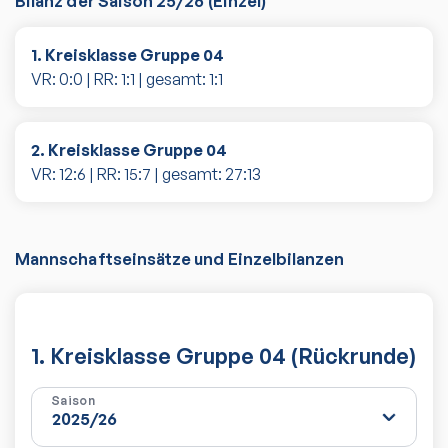
Bilanz der Saison
25/26
(
Einzel
)
1. Kreisklasse Gruppe 04
VR:
0
:
0
| RR:
1
:
1
| gesamt:
1
:
1
2. Kreisklasse Gruppe 04
VR:
12
:
6
| RR:
15
:
7
| gesamt:
27
:
13
Mannschaftseinsätze und Einzelbilanzen
1. Kreisklasse Gruppe 04 (Rückrunde)
Saison