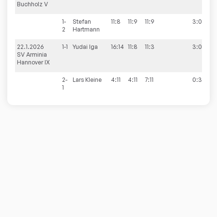
Buchholz V
1-
Stefan
11:8
11:9
11:9
3:0
2
Hartmann
22.1.2026
1-1
Yudai
Iga
16:14
11:8
11:3
3:0
3
SV Arminia
Hannover IX
2-
Lars
Kleine
4:11
4:11
7:11
0:3
1