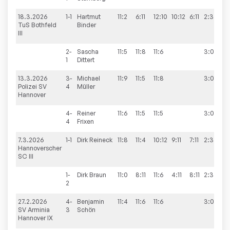
18.3.2026
1-1
Hartmut
11:2
6:11
12:10
10:12
6:11
2:3
5
TuS Bothfeld
Binder
III
2-
Sascha
11:5
11:8
11:6
3:0
1
Dittert
13.3.2026
3-
Michael
11:9
11:5
11:8
3:0
9
Polizei SV
4
Müller
Hannover
4-
Reiner
11:6
11:5
11:5
3:0
4
Frixen
7.3.2026
1-1
Dirk
Reineck
11:8
11:4
10:12
9:11
7:11
2:3
6
Hannoverscher
SC III
1-
Dirk
Braun
11:0
8:11
11:6
4:11
8:11
2:3
2
27.2.2026
4-
Benjamin
11:4
11:6
11:6
3:0
4
SV Arminia
3
Schön
Hannover IX