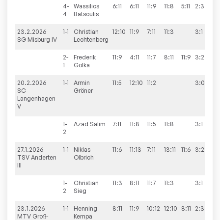
4-
Wassilios
6:11
6:11
11:9
11:8
5:11
2:3
4
Batsoulis
23.2.2026
1-1
Christian
12:10
11:9
7:11
11:3
3:1
6
SG Misburg IV
Lechtenberg
2-
Frederik
11:9
4:11
11:7
8:11
11:9
3:2
1
Golka
20.2.2026
1-1
Armin
11:5
12:10
11:2
3:0
6
SC
Gröner
Langenhagen
V
1-
Azad
Salim
7:11
11:8
11:5
11:8
3:1
2
27.1.2026
1-1
Niklas
11:6
11:13
7:11
13:11
11:6
3:2
8
TSV Anderten
Olbrich
III
1-
Christian
11:3
8:11
11:7
11:3
3:1
2
Sieg
23.1.2026
1-1
Henning
8:11
11:9
10:12
12:10
8:11
2:3
3
MTV Groß-
Kempa