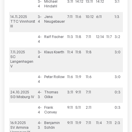
3-
Michael
3:11
14:12
13:11
14:12
3:1
4
Hindahl
14.11.2025
3-
Jens
7:11
11:6
10:12
6:11
1:3
3:
TTC Vinnhorst
4
Neugebauer
III
4-
Ralf
Fischer
11:3
11:8
7:11
12:14
11:7
3:2
4
7.11.2025
3-
Klaus
Koerth
11:4
11:8
11:8
3:0
6:
SC
4
Langenhagen
V
4-
Peter
Rollow
11:6
11:9
11:6
3:0
4
24.10.2025
4-
Thomas
3:11
9:11
7:11
0:3
4:
SG Misburg IV
3
Gilke
4-
Frank
9:11
5:11
2:11
0:3
4
Convey
16.9.2025
4-
Benjamin
9:11
11:9
7:11
11:4
7:11
2:3
5:
SV Arminia
3
Schön