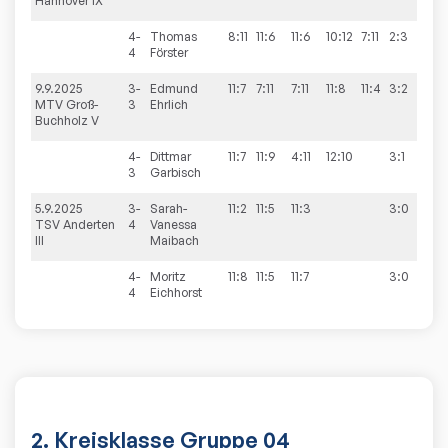
Hannover IX
4-
Thomas
8:11
11:6
11:6
10:12
7:11
2:3
4
Förster
9.9.2025
3-
Edmund
11:7
7:11
7:11
11:8
11:4
3:2
4:
MTV Groß-
3
Ehrlich
Buchholz V
4-
Dittmar
11:7
11:9
4:11
12:10
3:1
3
Garbisch
5.9.2025
3-
Sarah-
11:2
11:5
11:3
3:0
5:
TSV Anderten
4
Vanessa
III
Maibach
4-
Moritz
11:8
11:5
11:7
3:0
4
Eichhorst
2. Kreisklasse Gruppe 04