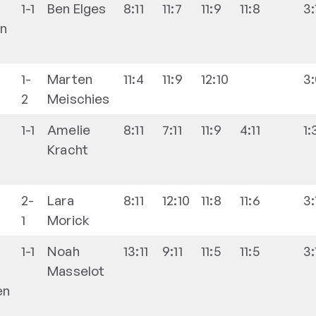
1-1
Ben
Elges
8:11
11:7
11:9
11:8
3:
n
1-
Marten
11:4
11:9
12:10
3
2
Meischies
1-1
Amelie
8:11
7:11
11:9
4:11
1:
Kracht
2-
Lara
8:11
12:10
11:8
11:6
3:
1
Morick
1-1
Noah
13:11
9:11
11:5
11:5
3:
Masselot
en