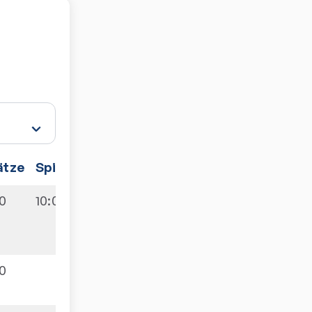
ätze
Spiele
:0
10:0
:0