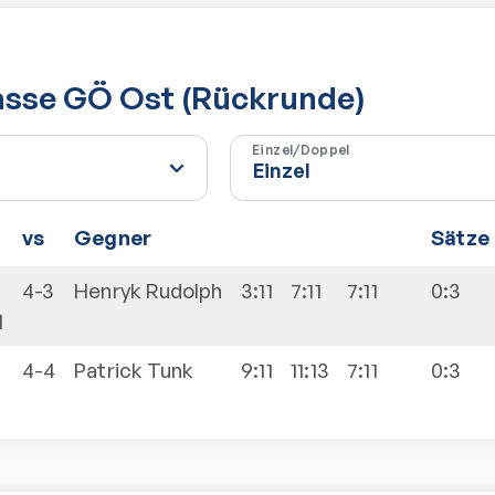
lasse GÖ Ost (Rückrunde)
Einzel/Doppel
vs
Gegner
Sätze
4-3
Henryk
Rudolph
3:11
7:11
7:11
0:3
I
4-4
Patrick
Tunk
9:11
11:13
7:11
0:3