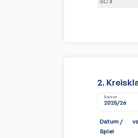
SC II
2. Kreisk
Saison
Datum /
v
Spiel