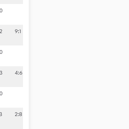
:0
2
9:1
:0
:3
4:6
:0
3
2:8