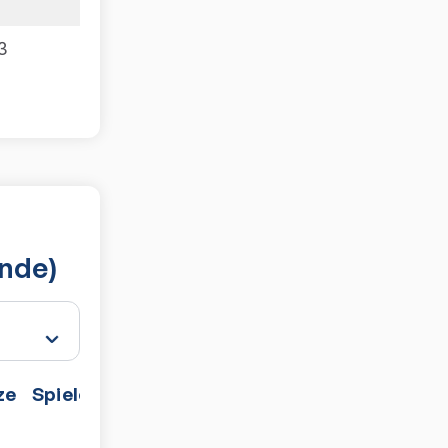
3
unde)
ze
Spiele