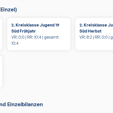
(
Einzel
)
2. Kreisklasse Jugend 19
2. Kreisklasse J
Süd Frühjahr
Süd Herbst
VR:
0
:
0
| RR:
10
:
4
| gesamt:
VR:
8
:
2
| RR:
0
:
0
| 
10
:
4
d Einzelbilanzen