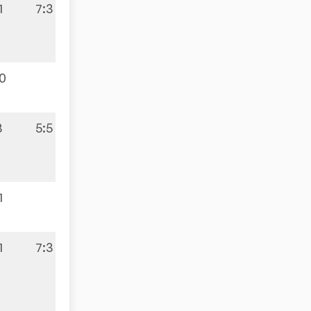
1
7:3
:0
3
5:5
1
1
7:3