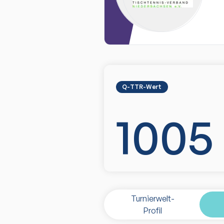
Q-TTR-Wert
1005
Turnierwelt-
Profil