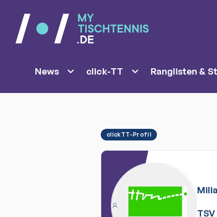
News
click-TT
Ranglisten & St
clickTT-Profil
Mili
TSV