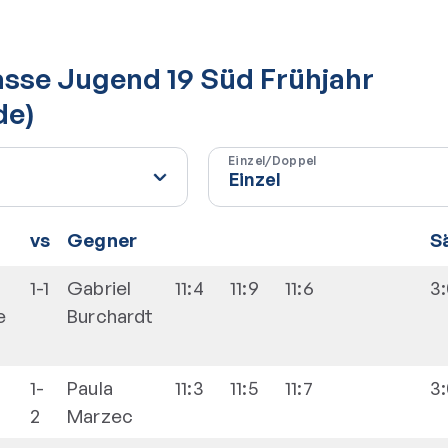
lasse Jugend 19 Süd Frühjahr
de)
Einzel/Doppel
vs
Gegner
S
1-1
Gabriel
11:4
11:9
11:6
3
e
Burchardt
1-
Paula
11:3
11:5
11:7
3
2
Marzec