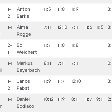
1-
Anton
11:5
11:8
11:9
3
2
Barke
1-1
Alma
7:11
12:10
7:11
11:6
11:5
3:
I
Rogge
2-
Bo
11:7
11:8
11:8
3
1
Weichert
1-1
Markus
8:11
7:11
7:11
0
I
Beyerbach
1-
Janos
11:9
11:7
12:10
3
2
Pabst
1-1
Daniel
10:12
11:9
8:11
11:7
9:11
2:
r
Bodiako