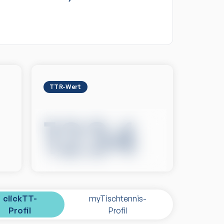
TTR-Wert
1234
clickTT-
myTischtennis-
Profil
Profil