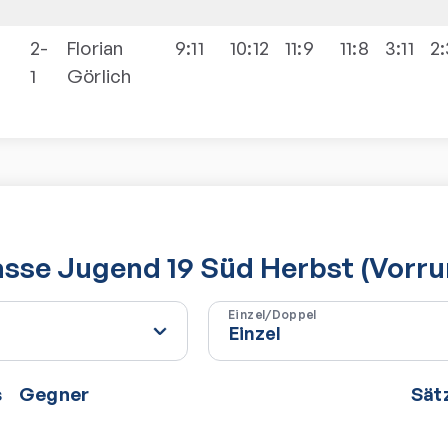
2-
Florian
9:11
10:12
11:9
11:8
3:11
2:
1
Görlich
lasse Jugend 19 Süd Herbst (Vorr
Einzel/Doppel
s
Gegner
Sät