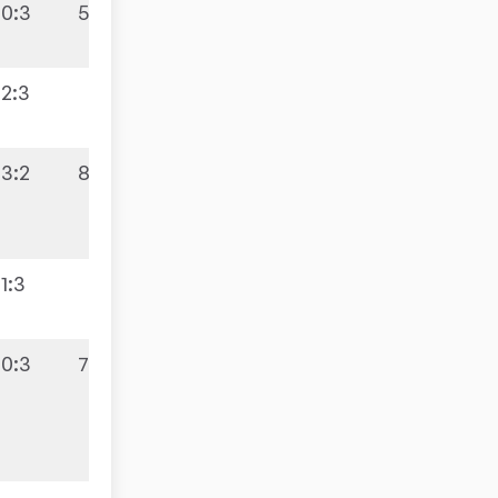
0:3
5:5
2:3
3:2
8:2
1:3
0:3
7:3