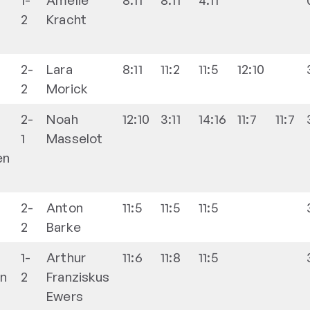
2
Kracht
2-
Lara
8:11
11:2
11:5
12:10
2
Morick
2-
Noah
12:10
3:11
14:16
11:7
11:7
1
Masselot
en
2-
Anton
11:5
11:5
11:5
2
Barke
1-
Arthur
11:6
11:8
11:5
n
2
Franziskus
Ewers