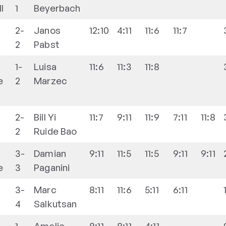
I
1
Beyerbach
2-
Janos
12:10
4:11
11:6
11:7
2
Pabst
1-
Luisa
11:6
11:3
11:8
e
2
Marzec
2-
Bill Yi
11:7
9:11
11:9
7:11
11:8
2
Ruide
Bao
3-
Damian
9:11
11:5
11:5
9:11
9:11
e
3
Paganini
3-
Marc
8:11
11:6
5:11
6:11
4
Salkutsan
1-
Amelie
8:11
8:11
4:11