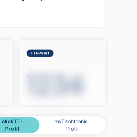
TTR-Wert
1234
clickTT-
myTischtennis-
Profil
Profil