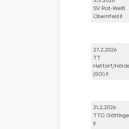
SV Rot-Weiß
Obernfeld II
27.2.2026
TT
Hattorf/Hörd
(SG) II
21.2.2026
TTC Göttinge
II