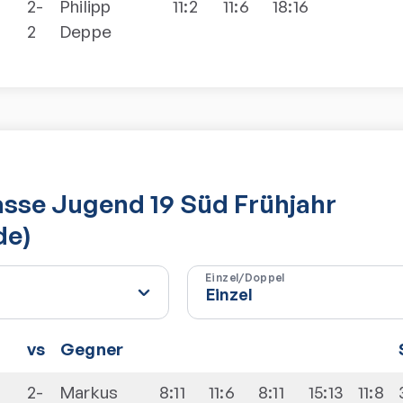
2-
Philipp
11:2
11:6
18:16
2
Deppe
lasse Jugend 19 Süd Frühjahr
de)
Einzel/Doppel
vs
Gegner
2-
Markus
8:11
11:6
8:11
15:13
11:8