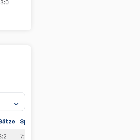
3:0
Sätze
Spiele
3:2
7:3