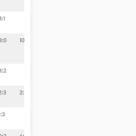
3:1
3:0
10:0
3:2
2:3
2:8
1:3
0:3
6:4