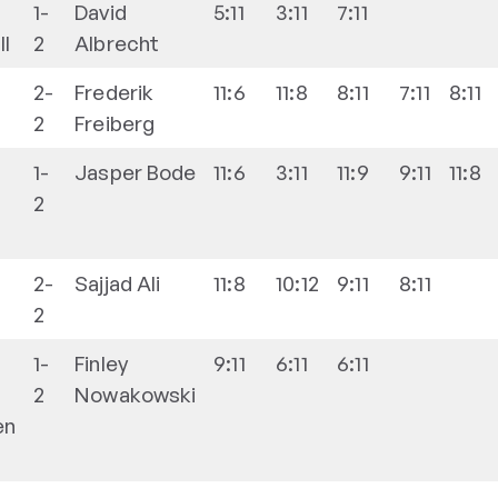
1-
David
5:11
3:11
7:11
II
2
Albrecht
2-
Frederik
11:6
11:8
8:11
7:11
8:11
2
Freiberg
1-
Jasper
Bode
11:6
3:11
11:9
9:11
11:8
2
2-
Sajjad
Ali
11:8
10:12
9:11
8:11
2
1-
Finley
9:11
6:11
6:11
2
Nowakowski
en