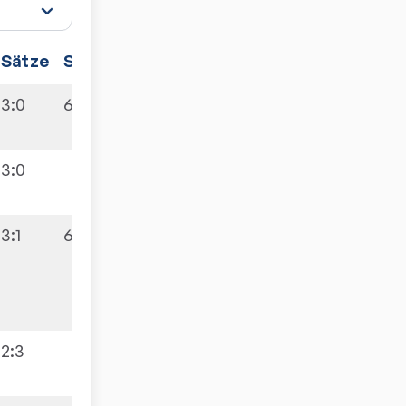
Sätze
Spiele
3:0
6:4
3:0
3:1
6:4
2:3