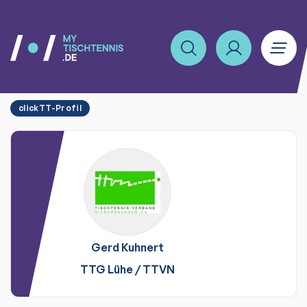
clickTT-Profil
Gerd
Kuhnert
TTG Lühe
/
TTVN