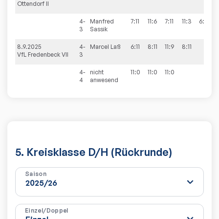
Ottendorf II
4-
Manfred
7:11
11:6
7:11
11:3
6:11
2
3
Sassik
8.9.2025
4-
Marcel
Laß
6:11
8:11
11:9
8:11
1
VfL Fredenbeck VII
3
4-
nicht
11:0
11:0
11:0
3
4
anwesend
5. Kreisklasse D/H (Rückrunde)
Saison
Einzel/Doppel