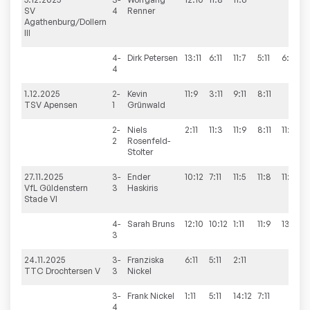
SV
4
Renner
Agathenburg/Dollern
III
4-
Dirk
Petersen
13:11
6:11
11:7
5:11
6:11
2
4
1.12.2025
2-
Kevin
11:9
3:11
9:11
8:11
1
TSV Apensen
1
Grünwald
2-
Niels
2:11
11:3
11:9
8:11
11:7
3
2
Rosenfeld-
Stolter
27.11.2025
3-
Ender
10:12
7:11
11:5
11:8
11:9
3
VfL Güldenstern
3
Haskiris
Stade VI
4-
Sarah
Bruns
12:10
10:12
1:11
11:9
13:11
3
3
24.11.2025
3-
Franziska
6:11
5:11
2:11
0
TTC Drochtersen V
3
Nickel
3-
Frank
Nickel
1:11
5:11
14:12
7:11
1
4