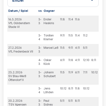
Datum / Spiel
vs
Gegner
Sät
16.3.2026
3-
Ender
11:8
11:4
11:6
3:0
VfL Güldenstern
3
Haskiris
Stade VI
3-
Torsten
9:11
11:5
11:4
11:2
3:1
4
Kramer
27.2.2026
3-
Marcel
Laß
11:5
9:11
4:11
5:11
1:3
VfL Fredenbeck VII
3
4-
Oskar
6:11
11:8
4:11
12:10
8:11
2:3
3
Kück
23.2.2026
3-
Johann
11:5
11:9
6:11
7:11
10:12
2:3
SV Blau-Weiß
3
Schubert
Ottendorf II
3-
Jens
10:12
8:11
11:8
10:12
1:3
4
Löhden
20.2.2026
3-
Paul
5:11
5:11
8:11
0:3
TSV Apensen
3
Sidney