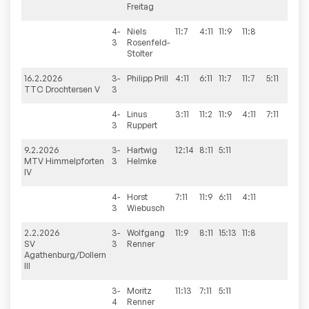
Freitag
4-
Niels
11:7
4:11
11:9
11:8
3:1
3
Rosenfeld-
Stolter
16.2.2026
3-
Philipp
Prill
4:11
6:11
11:7
11:7
5:11
2:3
TTC Drochtersen V
3
4-
Linus
3:11
11:2
11:9
4:11
7:11
2:3
3
Ruppert
9.2.2026
3-
Hartwig
12:14
8:11
5:11
0:3
MTV Himmelpforten
3
Helmke
IV
4-
Horst
7:11
11:9
6:11
4:11
1:3
3
Wiebusch
2.2.2026
3-
Wolfgang
11:9
8:11
15:13
11:8
3:1
SV
3
Renner
Agathenburg/Dollern
III
3-
Moritz
11:13
7:11
5:11
0:3
4
Renner