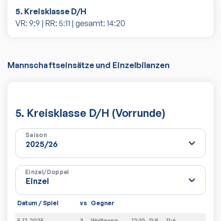
5. Kreisklasse D/H
VR:
9
:
9
| RR:
5
:
11
| gesamt:
14
:
20
Mannschaftseinsätze und Einzelbilanzen
5. Kreisklasse D/H (Vorrunde)
Saison
Einzel/Doppel
Datum / Spiel
vs
Gegner
S
5.12.2025
3-
Wolfgang
12:10
11:8
11:6
3