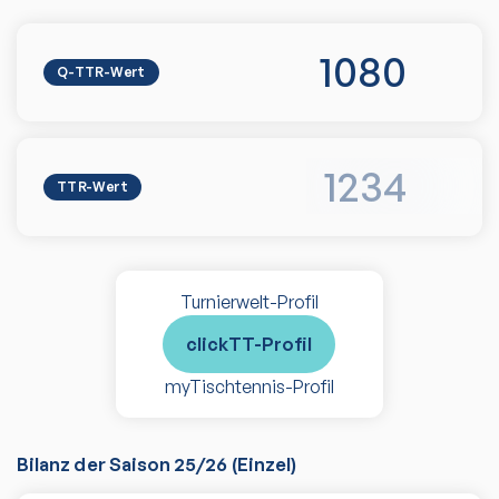
1080
Q-TTR-Wert
1234
TTR-Wert
Turnierwelt-Profil
clickTT-Profil
myTischtennis-Profil
Bilanz der Saison
25/26
(
Einzel
)