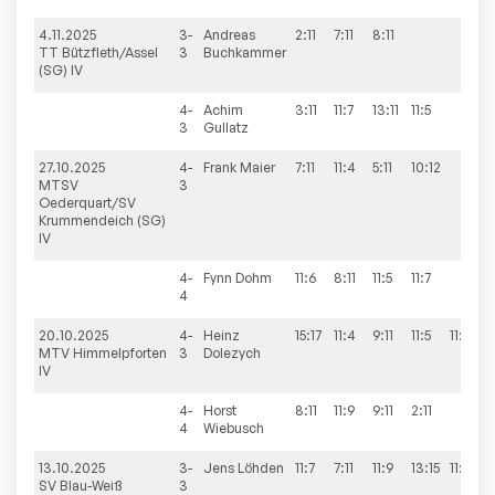
4.11.2025
3-
Andreas
2:11
7:11
8:11
0
TT Bützfleth/Assel
3
Buchkammer
(SG) IV
4-
Achim
3:11
11:7
13:11
11:5
3
3
Gullatz
27.10.2025
4-
Frank
Maier
7:11
11:4
5:11
10:12
1
MTSV
3
Oederquart/SV
Krummendeich (SG)
IV
4-
Fynn
Dohm
11:6
8:11
11:5
11:7
3
4
20.10.2025
4-
Heinz
15:17
11:4
9:11
11:5
11:5
3
MTV Himmelpforten
3
Dolezych
IV
4-
Horst
8:11
11:9
9:11
2:11
1
4
Wiebusch
13.10.2025
3-
Jens
Löhden
11:7
7:11
11:9
13:15
11:6
3
SV Blau-Weiß
3