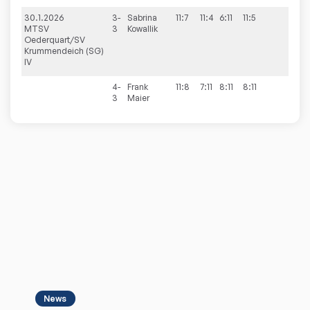
30.1.2026
3-
Sabrina
11:7
11:4
6:11
11:5
3:1
MTSV
3
Kowallik
Oederquart/SV
Krummendeich (SG)
IV
4-
Frank
11:8
7:11
8:11
8:11
1:3
3
Maier
News