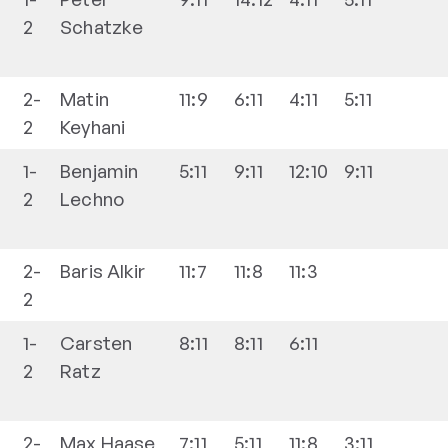
2
Schatzke
2-
Matin
11:9
6:11
4:11
5:11
2
Keyhani
1-
Benjamin
5:11
9:11
12:10
9:11
2
Lechno
2-
Baris
Alkir
11:7
11:8
11:3
2
1-
Carsten
8:11
8:11
6:11
2
Ratz
2-
Max
Haase
7:11
5:11
11:8
3:11