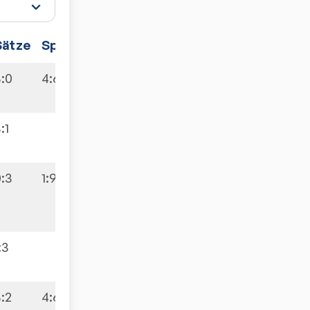
Sätze
Spiele
3:0
4:6
:1
0:3
1:9
:3
3:2
4:6