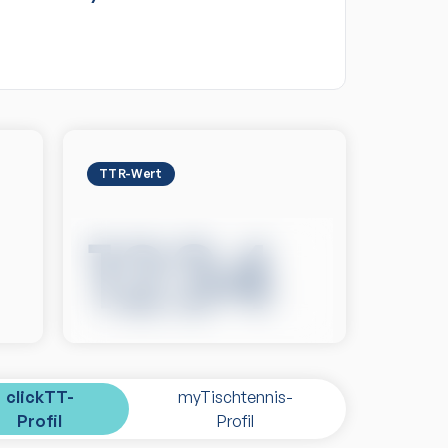
TTR-Wert
1234
clickTT-
myTischtennis-
Profil
Profil