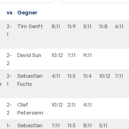
vs
Gegner
2-
Tim
Senft
8:11
11:9
5:11
11:8
6:11
1
2-
David
Sun
10:12
7:11
9:11
2
2-
Sebastian
4:11
11:5
11:4
10:12
7:11
r
1
Fuchs
2-
Olaf
10:12
2:11
4:11
2
Petersenn
1-
Sebastian
7:11
11:5
8:11
5:11