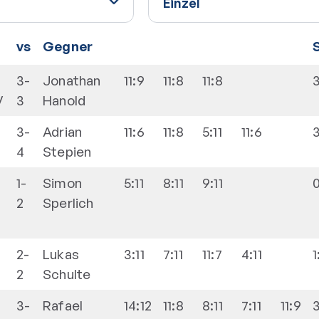
vs
Gegner
3-
Jonathan
11:9
11:8
11:8
V
3
Hanold
3-
Adrian
11:6
11:8
5:11
11:6
3
4
Stepien
1-
Simon
5:11
8:11
9:11
2
Sperlich
2-
Lukas
3:11
7:11
11:7
4:11
1
2
Schulte
3-
Rafael
14:12
11:8
8:11
7:11
11:9