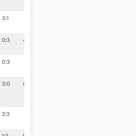
3:1
0:3
4:6
0:3
3:0
6:4
2:3
1:3
0:10