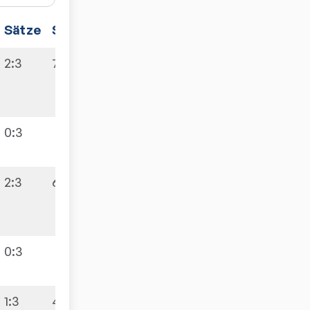
Sätze
Spiele
2:3
7:3
0:3
2:3
6:4
0:3
1:3
4:6