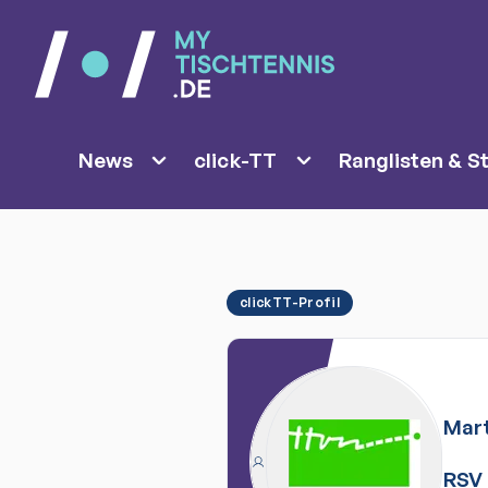
News
click-TT
Ranglisten & St
clickTT-Profil
Mart
RSV