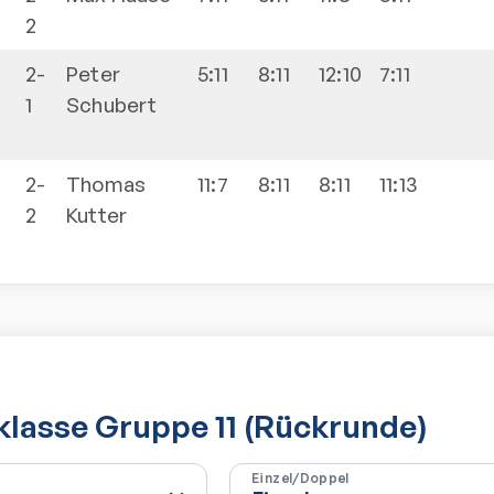
2
2-
Peter
5:11
8:11
12:10
7:11
1
Schubert
2-
Thomas
11:7
8:11
8:11
11:13
2
Kutter
sklasse Gruppe 11 (Rückrunde)
Einzel/Doppel