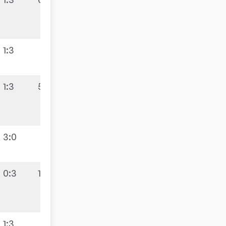
1:3
1:3
5:5
3:0
0:3
1:9
1:3