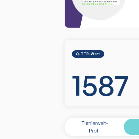
Q-TTR-Wert
1587
Turnierwelt-
Profil