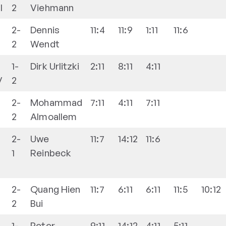
I
2
Viehmann
2-
Dennis
11:4
11:9
1:11
11:6
2
Wendt
1-
Dirk
Urlitzki
2:11
8:11
4:11
V
2
2-
Mohammad
7:11
4:11
7:11
2
Almoallem
2-
Uwe
11:7
14:12
11:6
1
Reinbeck
2-
Quang Hien
11:7
6:11
6:11
11:5
10:12
2
Bui
1-
Peter
9:11
14:12
4:11
5:11