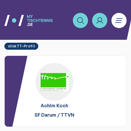
clickTT-Profil
Achim
Koch
SF Darum
/
TTVN