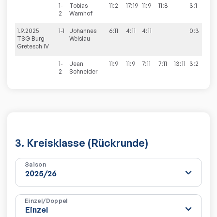
1-
Tobias
11:2
17:19
11:9
11:8
3:1
2
Wamhof
1.9.2025
1-1
Johannes
6:11
4:11
4:11
0:3
5:
TSG Burg
Welslau
Gretesch IV
1-
Jean
11:9
11:9
7:11
7:11
13:11
3:2
2
Schneider
3. Kreisklasse (Rückrunde)
Saison
Einzel/Doppel