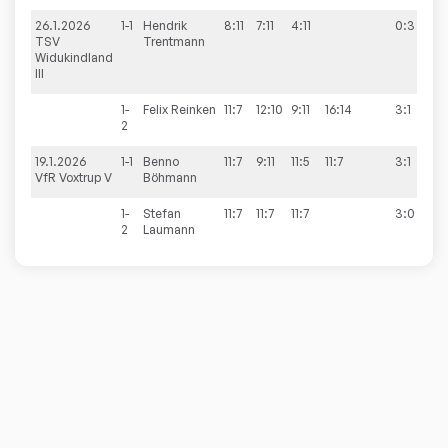
26.1.2026
1-1
Hendrik
8:11
7:11
4:11
0:3
3
TSV
Trentmann
Widukindland
III
1-
Felix
Reinken
11:7
12:10
9:11
16:14
3:1
2
19.1.2026
1-1
Benno
11:7
9:11
11:5
11:7
3:1
7
VfR Voxtrup V
Böhmann
1-
Stefan
11:7
11:7
11:7
3:0
2
Laumann