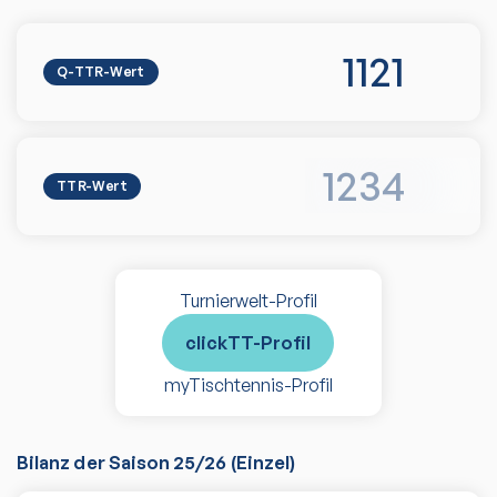
1121
Q-TTR-Wert
1234
TTR-Wert
Turnierwelt-Profil
clickTT-Profil
myTischtennis-Profil
Bilanz der Saison
25/26
(
Einzel
)