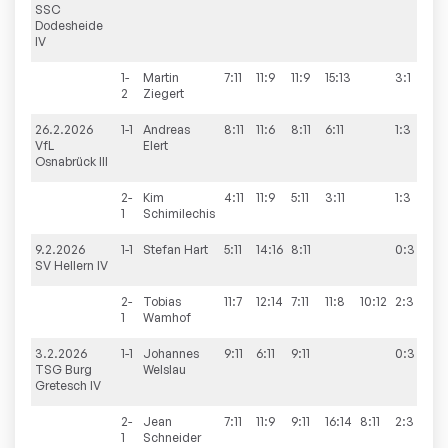
SSC
Dodesheide
IV
1-
Martin
7:11
11:9
11:9
15:13
3:1
2
Ziegert
26.2.2026
1-1
Andreas
8:11
11:6
8:11
6:11
1:3
2
VfL
Elert
Osnabrück III
2-
Kim
4:11
11:9
5:11
3:11
1:3
1
Schimilechis
9.2.2026
1-1
Stefan
Hart
5:11
14:16
8:11
0:3
5
SV Hellern IV
2-
Tobias
11:7
12:14
7:11
11:8
10:12
2:3
1
Wamhof
3.2.2026
1-1
Johannes
9:11
6:11
9:11
0:3
2
TSG Burg
Welslau
Gretesch IV
2-
Jean
7:11
11:9
9:11
16:14
8:11
2:3
1
Schneider