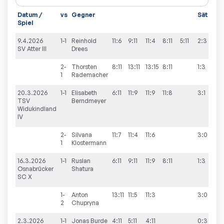
Datum /
vs
Gegner
Sätze
S
Spiel
9.4.2026
1-1
Reinhold
11:6
9:11
11:4
8:11
5:11
2:3
4
SV Atter III
Drees
2-
Thorsten
8:11
13:11
13:15
8:11
1:3
1
Rademacher
20.3.2026
1-1
Elisabeth
6:11
11:9
11:9
11:8
3:1
1
TSV
Berndmeyer
Widukindland
IV
2-
Silvana
11:7
11:4
11:6
3:0
1
Klostermann
16.3.2026
1-1
Ruslan
6:11
9:11
11:9
8:11
1:3
8
Osnabrücker
Shatura
SC X
1-
Anton
13:11
11:5
11:3
3:0
2
Chupryna
2.3.2026
1-1
Jonas
Burde
4:11
5:11
4:11
0:3
6