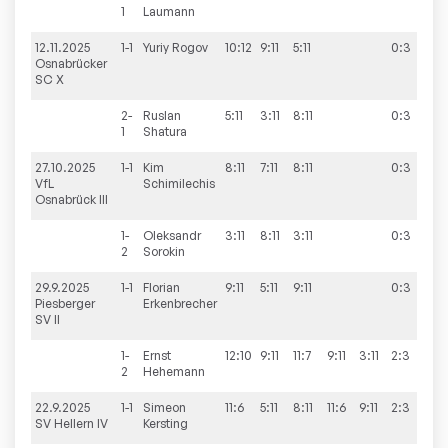
1
Laumann
12.11.2025
1-1
Yuriy
Rogov
10:12
9:11
5:11
0:3
6:
Osnabrücker
SC X
2-
Ruslan
5:11
3:11
8:11
0:3
1
Shatura
27.10.2025
1-1
Kim
8:11
7:11
8:11
0:3
4:
VfL
Schimilechis
Osnabrück III
1-
Oleksandr
3:11
8:11
3:11
0:3
2
Sorokin
29.9.2025
1-1
Florian
9:11
5:11
9:11
0:3
4:
Piesberger
Erkenbrecher
SV II
1-
Ernst
12:10
9:11
11:7
9:11
3:11
2:3
2
Hehemann
22.9.2025
1-1
Simeon
11:6
5:11
8:11
11:6
9:11
2:3
7:
SV Hellern IV
Kersting