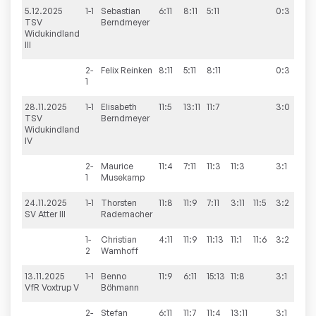
5.12.2025
1-1
Sebastian
6:11
8:11
5:11
0:3
2:
TSV
Berndmeyer
Widukindland
III
2-
Felix
Reinken
8:11
5:11
8:11
0:3
1
28.11.2025
1-1
Elisabeth
11:5
13:11
11:7
3:0
9:
TSV
Berndmeyer
Widukindland
IV
2-
Maurice
11:4
7:11
11:3
11:3
3:1
1
Musekamp
24.11.2025
1-1
Thorsten
11:8
11:9
7:11
3:11
11:5
3:2
7:
SV Atter III
Rademacher
1-
Christian
4:11
11:9
11:13
11:1
11:6
3:2
2
Wamhoff
13.11.2025
1-1
Benno
11:9
6:11
15:13
11:8
3:1
6:
VfR Voxtrup V
Böhmann
2-
Stefan
6:11
11:7
11:4
13:11
3:1