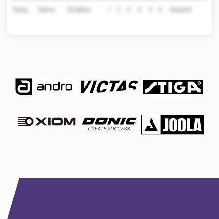
Rang
Name
Einsätze
1
2
3
4
5
6
Gesamt