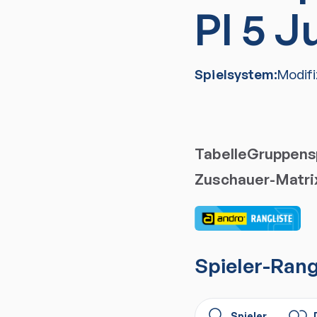
Pl 5 J
Spielsystem:
Modif
Tabelle
Gruppensp
Zuschauer-Matri
Spieler
-Rang
Spieler