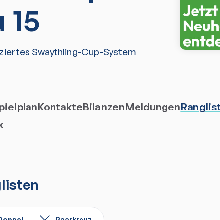
u 15
iziertes Swaythling-Cup-System
ielplan
Kontakte
Bilanzen
Meldungen
Ranglis
x
listen
Doppel
Paarkreuz