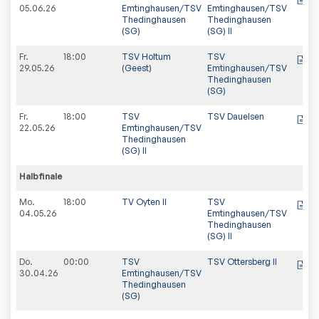
05.06.26
Emtinghausen/TSV
Emtinghausen/TSV
Thedinghausen
Thedinghausen
(SG)
(SG) II
Fr.
18:00
TSV Holtum
TSV
1
29.05.26
(Geest)
Emtinghausen/TSV
Thedinghausen
(SG)
Fr.
18:00
TSV
TSV Dauelsen
22.05.26
Emtinghausen/TSV
Thedinghausen
(SG) II
Halbfinale
Mo.
18:00
TV Oyten II
TSV
04.05.26
Emtinghausen/TSV
Thedinghausen
(SG) II
Do.
00:00
TSV
TSV Ottersberg II
30.04.26
Emtinghausen/TSV
Thedinghausen
(SG)