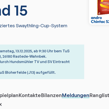
d 15
iziertes Swaythling-Cup-System
amstag, 13.12.2025, ab 9:30 Uhr bem TuS
01, 26180 Rastede-Wahnbek.
durch Hundsmühler TV und SV Eintracht
uS Bloherfelde (J13) aufgefüllt.
ielplan
Kontakte
Bilanzen
Meldungen
Ranglis
x