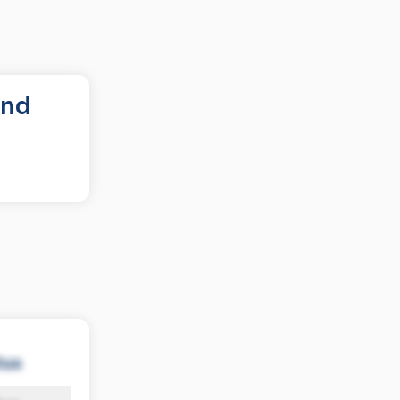
und
tus