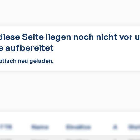
diese Seite liegen noch nicht vor 
 aufbereitet
atisch neu geladen.
-TTR
Name
Einsätze
A
Sta