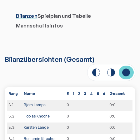
Bilanzen
Spielplan und Tabelle
Mannschaftsinfos
Bilanzübersichten
(Gesamt)
Rang
Name
E
1
2
3
4
5
6
Gesamt
3
.
1
Björn Lampe
0
0
:
0
3
.
2
Tobias Knoche
0
0
:
0
3
.
3
Karsten Lange
0
0
:
0
3
.
4
Benjamin Knoche
0
0
:
0