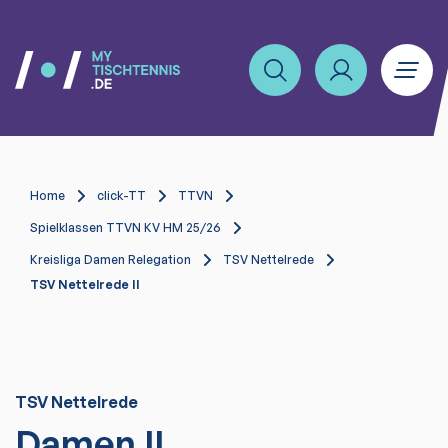
Home
click-TT
TTVN
Spielklassen TTVN KV HM 25/26
Kreisliga Damen Relegation
TSV Nettelrede
TSV Nettelrede II
TSV Nettelrede
Damen II