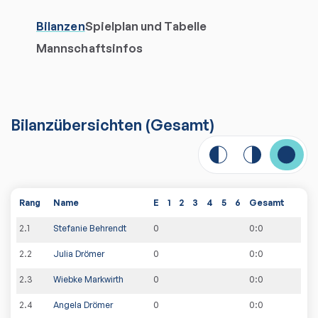
Bilanzen
Spielplan und Tabelle
Mannschaftsinfos
Bilanzübersichten
(Gesamt)
Rang
Name
E
1
2
3
4
5
6
Gesamt
2
.
1
Stefanie Behrendt
0
0
:
0
2
.
2
Julia Drömer
0
0
:
0
2
.
3
Wiebke Markwirth
0
0
:
0
2
.
4
Angela Drömer
0
0
:
0