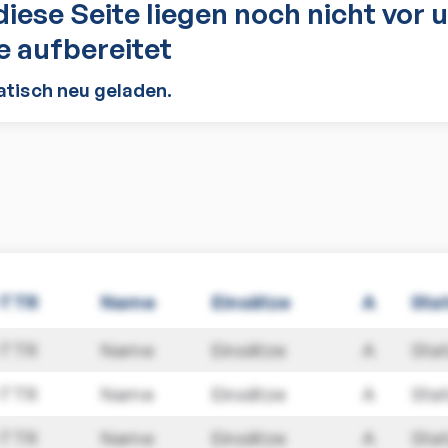
diese Seite liegen noch nicht vor 
 aufbereitet
atisch neu geladen.
-TTR
Name
Einsätze
A
Sta
-TTR
Name
Einsätze
A
Sta
-TTR
Name
Einsätze
A
Sta
-TTR
Name
Einsätze
A
Sta