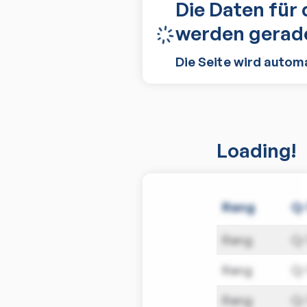
Die Daten für 
werden gerade
Die Seite wird autom
Loading!
Rang
Q
Rang
Q
Rang
Q
Rang
Q