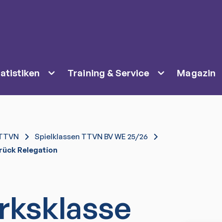
atistiken
Training & Service
Magazin
TTVN
Spielklassen TTVN BV WE 25/26
rück Relegation
irksklasse