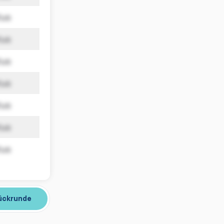
tus
tus
tus
tus
tus
tus
tus
ückrunde