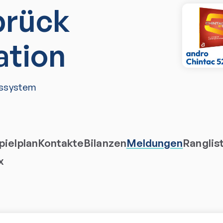
brück
ation
ssystem
ielplan
Kontakte
Bilanzen
Meldungen
Ranglis
x