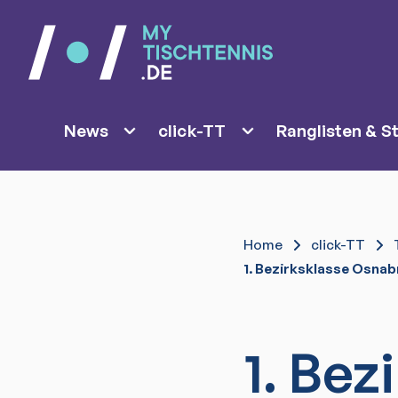
News
click-TT
Ranglisten & St
Home
click-TT
1. Bezirksklasse Osnab
1. Bez