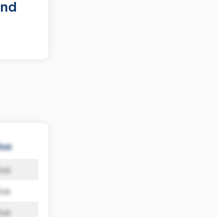
und
tus
tus
tus
tus