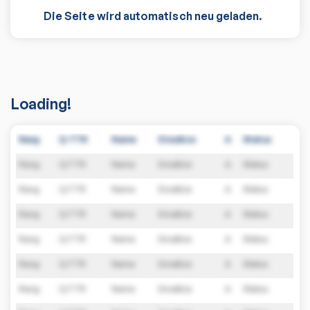
Die Seite wird automatisch neu geladen.
Loading!
Rang
Q-TTR
Name
Einsätze
A
Status
Rang
Q-TTR
Name
Einsätze
A
Status
Rang
Q-TTR
Name
Einsätze
A
Status
Rang
Q-TTR
Name
Einsätze
A
Status
Rang
Q-TTR
Name
Einsätze
A
Status
Rang
Q-TTR
Name
Einsätze
A
Status
Rang
Q-TTR
Name
Einsätze
A
Status