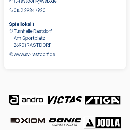
tt-rastdorf@web.de
0152 29347920
Spiellokal 1
Turnhalle Rastdorf
Am Sportplatz
26901
RASTDORF
www.sv-rastdorf.de