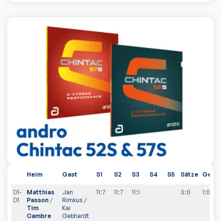
Heim
Gast
S1
S2
S3
S4
S5
Sätze
Gesa
D1-
Matthias
Jan
11:7
11:7
11:1
3:0
1
:
0
D1
Passon
/
Rimkus
/
Tim
Kai
Cambre
Gebhardt