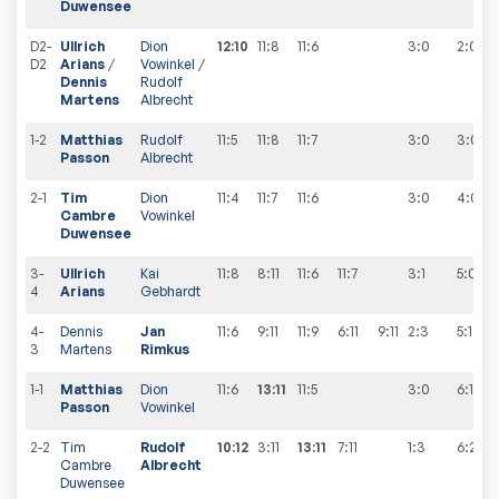
Duwensee
D2-
Ullrich
Dion
12:10
11:8
11:6
3:0
2
:
0
D2
Arians
/
Vowinkel
/
Dennis
Rudolf
Martens
Albrecht
1-2
Matthias
Rudolf
11:5
11:8
11:7
3:0
3
:
0
Passon
Albrecht
2-1
Tim
Dion
11:4
11:7
11:6
3:0
4
:
0
Cambre
Vowinkel
Duwensee
3-
Ullrich
Kai
11:8
8:11
11:6
11:7
3:1
5
:
0
4
Arians
Gebhardt
4-
Dennis
Jan
11:6
9:11
11:9
6:11
9:11
2:3
5
:
1
3
Martens
Rimkus
1-1
Matthias
Dion
11:6
13:11
11:5
3:0
6
:
1
Passon
Vowinkel
2-2
Tim
Rudolf
10:12
3:11
13:11
7:11
1:3
6
:
2
Cambre
Albrecht
Duwensee