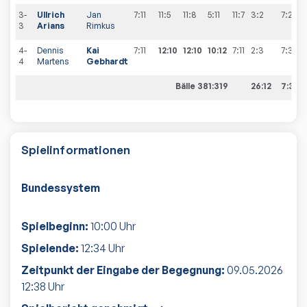
3-
Ullrich
Jan
7:11
11:5
11:8
5:11
11:7
3:2
7
:
2
3
Arians
Rimkus
4-
Dennis
Kai
7:11
12:10
12:10
10:12
7:11
2:3
7
:
3
4
Martens
Gebhardt
Bälle 381:319
26:12
7:3
Spielinformationen
Bundessystem
Spielbeginn:
10:00
Uhr
Spielende:
12:34
Uhr
Zeitpunkt der Eingabe der Begegnung:
09.05.2026
12:38
Uhr