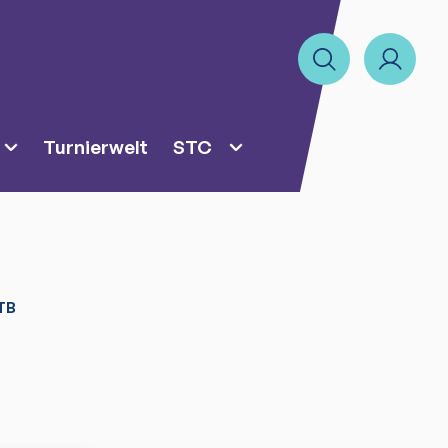
Turnierwelt
STC
TB