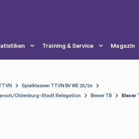
atistiken
Training & Service
Magazin
TTVN
Spielklassen TTVN BV WE 25/26
marsch/Oldenburg-Stadt Relegation
Blexer TB
Blexer 