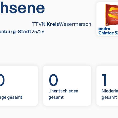
hsene
TTVN
Kreis
Wesermarsch
enburg-Stadt
25/26
0
0
1
Unentschieden
Niederl
ege gesamt
gesamt
gesamt