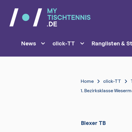
News
click-TT
Ranglisten & St
Home
click-TT
1. Bezirksklasse Weser
Blexer TB