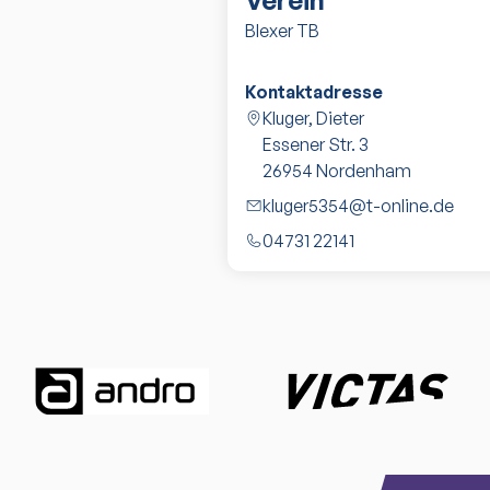
Verein
Blexer TB
Kontaktadresse
Kluger, Dieter
Essener Str. 3
26954
Nordenham
kluger5354@t-online.de
04731 22141