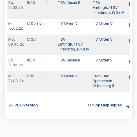
So.
11:00
1
TSV Uesen II
TSV
15.02.26
Emtingh./TSV
Thedingh, (SG) IV
Mi.
17:00
v
1
TV Oyten V
TV Oyten VI
18.02.26
Mo.
17:30
1
TSV
TV Oyten VI
09.03.26
Emtingh./TSV
Thedingh, (SG) IV
So.
11:00
1
TSV Uesen II
TV Oyten V
15.03.26
Mi.
17:15
1
TV Oyten V
Turn- und
18.03.26
Sportverein
Ottersberg II
PDF-Version
Gruppenspielplan