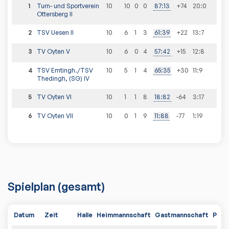
1
Turn- und Sportverein
10
10
0
0
87
:
13
+74
20
:
0
Ottersberg II
2
TSV Uesen II
10
6
1
3
61
:
39
+22
13
:
7
3
TV Oyten V
10
6
0
4
57
:
42
+15
12
:
8
4
TSV Emtingh./TSV
10
5
1
4
65
:
35
+30
11
:
9
Thedingh, (SG) IV
5
TV Oyten VI
10
1
1
8
18
:
82
-64
3
:
17
6
TV Oyten VII
10
0
1
9
11
:
88
-77
1
:
19
Spielplan
(gesamt)
Datum
Zeit
Halle
Heimmannschaft
Gastmannschaft
PDF