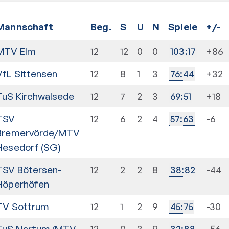
Mannschaft
Beg.
S
U
N
Spiele
+/-
MTV Elm
12
12
0
0
+86
103
:
17
VfL Sittensen
12
8
1
3
+32
76
:
44
TuS Kirchwalsede
12
7
2
3
+18
69
:
51
TSV
12
6
2
4
-6
57
:
63
Bremervörde/MTV
Hesedorf (SG)
TSV Bötersen-
12
2
2
8
-44
38
:
82
Höperhöfen
TV Sottrum
12
1
2
9
-30
45
:
75
TuS Nartum/MTV
12
0
3
9
-56
32
:
88