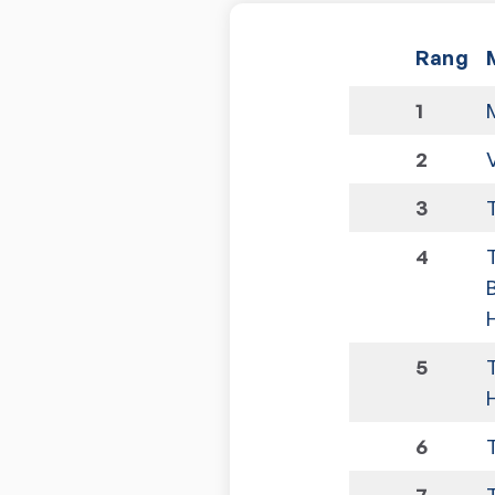
Rang
1
2
3
4
5
6
7