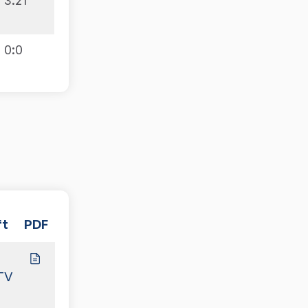
0
:
0
ft
PDF
Spiele
4:6
TV