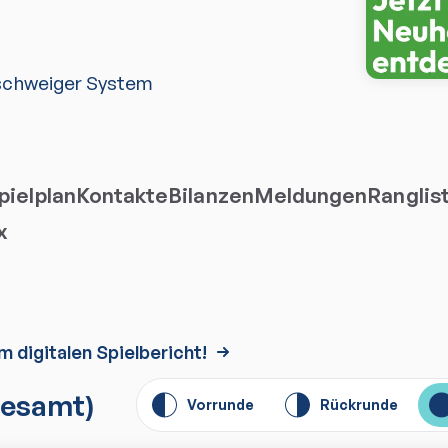
schweiger System
ielplan
Kontakte
Bilanzen
Meldungen
Ranglis
x
m digitalen Spielbericht!
esamt)
Vorrunde
Rückrunde