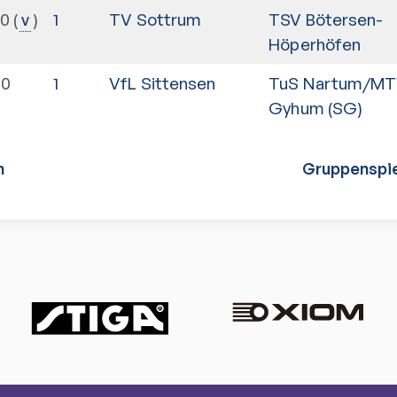
30
1
TV Sottrum
TSV Bötersen-
v
Höperhöfen
00
1
VfL Sittensen
TuS Nartum/M
Gyhum (SG)
n
Gruppenspie