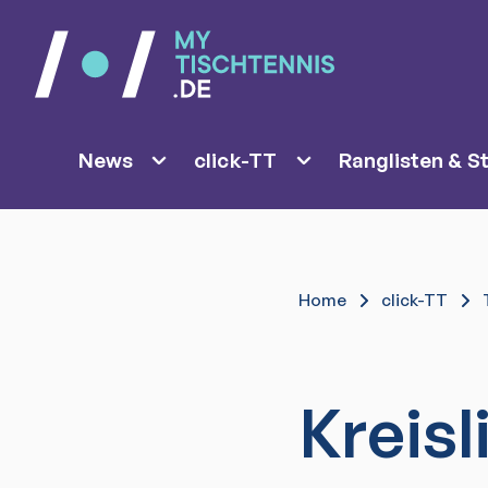
News
click-TT
Ranglisten & St
Home
click-TT
Kreis