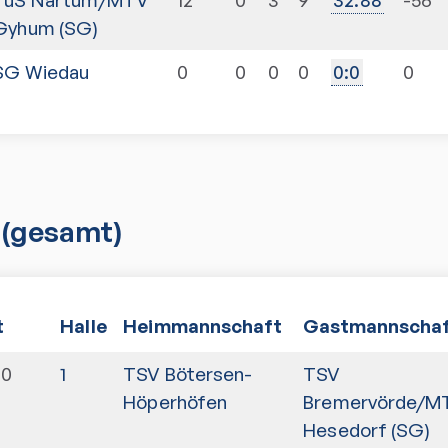
Gyhum (SG)
SG Wiedau
0
0
0
0
0
0
:
0
(gesamt)
t
Halle
Heimmannschaft
Gastmannscha
00
1
TSV Bötersen-
TSV
Höperhöfen
Bremervörde/M
Hesedorf (SG)