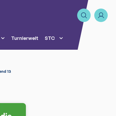
Turnierwelt
STC
end 13