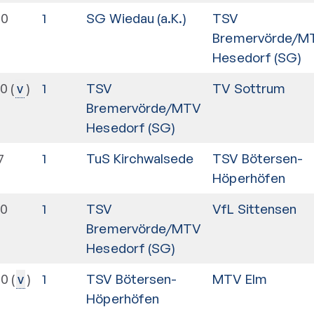
00
1
SG Wiedau (a.K.)
TSV
Bremervörde/M
Hesedorf (SG)
30
1
TSV
TV Sottrum
v
Bremervörde/MTV
Hesedorf (SG)
7
1
TuS Kirchwalsede
TSV Bötersen-
Höperhöfen
30
1
TSV
VfL Sittensen
Bremervörde/MTV
Hesedorf (SG)
00
1
TSV Bötersen-
MTV Elm
v
Höperhöfen