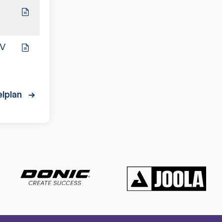
4:6
TV
9:1
lplan