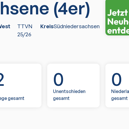
hsene (4er)
West
TTVN
Kreis
Südniedersachsen
25/26
2
0
0
Unentschieden
Niederl
ege gesamt
gesamt
gesamt