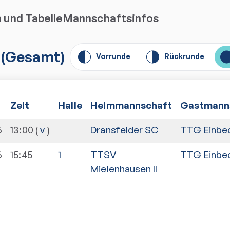
n und Tabelle
Mannschaftsinfos
(
Gesamt
)
Vorrunde
Rückrunde
Zeit
Halle
Heimmannschaft
Gastmann
6
13:00
Dransfelder SC
TTG Einbe
v
6
15:45
1
TTSV
TTG Einbe
Mielenhausen II
n