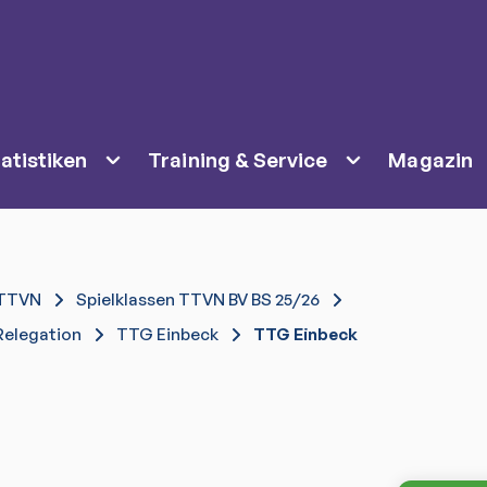
atistiken
Training & Service
Magazin
TTVN
Spielklassen TTVN BV BS 25/26
Relegation
TTG Einbeck
TTG Einbeck