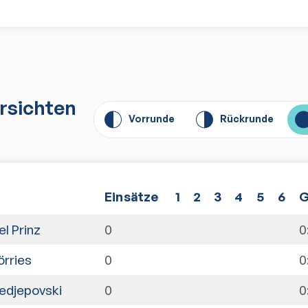
rsichten
Vorrunde
Rückrunde
E
insätze
1
2
3
4
5
6
G
l Prinz
0
0
örries
0
0
Redjepovski
0
0