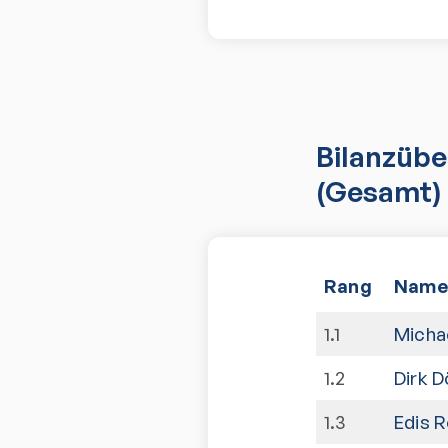
Bilanzübe
(Gesamt)
Rang
Name
1
.
1
Michae
1
.
2
Dirk D
1
.
3
Edis 