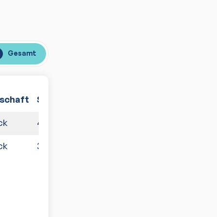
Gesamt
schaft
Spiele
ck
4:6
ck
3:7