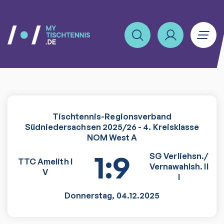
Tischtennis-Regionsverband
Südniedersachsen 2025/26 - 4. Kreisklasse
NOM West A
1:9
SG Verliehsn./
TTC Amelith I
Vernawahlsh. II
V
I
Donnerstag
,
04.12.2025