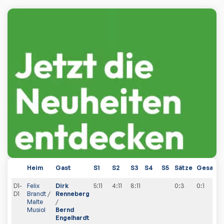
Heim
Gast
S1
S2
S3
S4
S5
Sätze
Gesamt
D1-
Felix
Dirk
5:11
4:11
8:11
0:3
0
:
1
D1
Brandt
/
Renneberg
Malte
/
Musiol
Bernd
Engelhardt