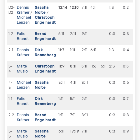
D2-
Dennis
Sascha
12:14
12:10
7:11
4:11
1:3
0
:
2
D2
Krämer
/
Nolte
/
Michael
Christoph
Lenzen
Engelhardt
1-2
Felix
Bernd
5:11
2:11
9:11
0:3
0
:
3
Brandt
Engelhardt
2-1
Dennis
Dirk
11:7
1:11
2:11
6:11
1:3
0
:
4
Krämer
Renneberg
3-
Malte
Christoph
11:9
8:11
5:11
11:6
5:11
2:3
0
:
5
4
Musiol
Engelhardt
4-
Michael
Sascha
3:11
4:11
8:11
0:3
0
:
6
3
Lenzen
Nolte
1-1
Felix
Dirk
1:11
5:11
2:11
0:3
0
:
7
Brandt
Renneberg
2-2
Dennis
Bernd
1:11
7:11
8:11
0:3
0
:
8
Krämer
Engelhardt
3-
Malte
Sascha
6:11
17:19
7:11
0:3
0
:
9
3
Musiol
Nolte