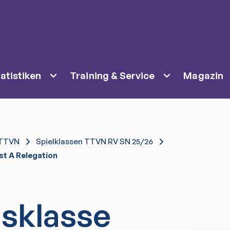
atistiken
Training & Service
Magazin
TTVN
Spielklassen TTVN RV SN 25/26
st A Relegation
isklasse