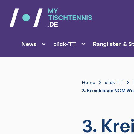
News
click-TT
Ranglisten & St
Home
click-TT
3. Kreisklasse NOM We
3. Kre