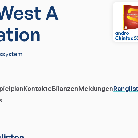
West A
ation
ssystem
ielplan
Kontakte
Bilanzen
Meldungen
Ranglis
x
listen