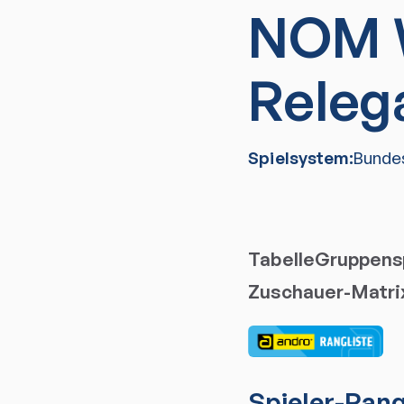
NOM 
Releg
Spielsystem:
Bunde
Tabelle
Gruppensp
Zuschauer-Matri
Spieler
-Rang