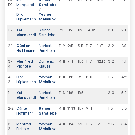
D2
Marquardt
Samtlebe
/
/
Dirk
Yevhen
Lüpkemann
Melnikov
1-2
Kai
Rainer
7:11
11:6
11:5
14:12
3:1
2
:
1
Marquardt
Samtlebe
2-1
Günter
Norbert
11:9
9:11
5:11
11:7
11:7
3:2
3
:
1
Hoffmann
Prinzhorn
3-
Manfred
Domenic
4:11
7:11
11:6
11:7
12:10
3:2
4
:
1
4
Pichote
Krause
4-
Dirk
Yevhen
8:11
11:8
8:11
8:11
1:3
4
:
2
3
Lüpkemann
Melnikov
1-1
Kai
Norbert
11:8
11:8
11:5
3:0
5
:
2
Marquardt
Prinzhorn
2-2
Günter
Rainer
4:11
11:13
11:7
9:11
1:3
5
:
3
Hoffmann
Samtlebe
3-
Manfred
Yevhen
4:11
11:4
6:11
11:5
7:11
2:3
5
:
4
3
Pichote
Melnikov