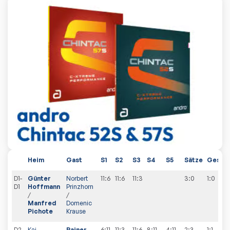
Heim
Gast
S1
S2
S3
S4
S5
Sätze
Gesam
D1-
Günter
Norbert
11:6
11:6
11:3
3:0
1
:
0
D1
Hoffmann
Prinzhorn
/
/
Manfred
Domenic
Pichote
Krause
D2-
Kai
Rainer
6:11
11:3
11:6
8:11
4:11
2:3
1
:
1