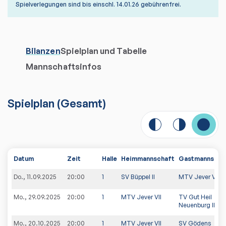
Spielverlegungen sind bis einschl. 14.01.26 gebührenfrei.
Bilanzen
Spielplan und Tabelle
Mannschaftsinfos
Spielplan
(
Gesamt
)
Datum
Zeit
Halle
Heimmannschaft
Gastmannscha
Do., 11.09.2025
20:00
1
SV Büppel II
MTV Jever VII
Mo., 29.09.2025
20:00
1
MTV Jever VII
TV Gut Heil
Neuenburg II
Mo., 20.10.2025
20:00
1
MTV Jever VII
SV Gödens