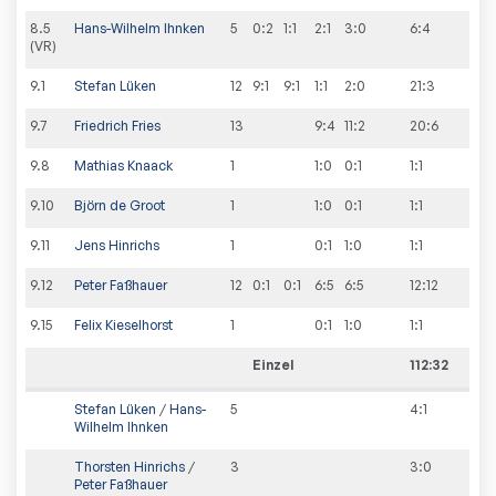
8
.
5
Hans-Wilhelm Ihnken
5
0:2
1:1
2:1
3:0
6
:
4
(VR)
9
.
1
Stefan Lüken
12
9:1
9:1
1:1
2:0
21
:
3
9
.
7
Friedrich Fries
13
9:4
11:2
20
:
6
9
.
8
Mathias Knaack
1
1:0
0:1
1
:
1
9
.
10
Björn de Groot
1
1:0
0:1
1
:
1
9
.
11
Jens Hinrichs
1
0:1
1:0
1
:
1
9
.
12
Peter Faßhauer
12
0:1
0:1
6:5
6:5
12
:
12
9
.
15
Felix Kieselhorst
1
0:1
1:0
1
:
1
Einzel
112:32
Stefan Lüken
/
Hans-
5
4
:
1
Wilhelm Ihnken
Thorsten Hinrichs
/
3
3
:
0
Peter Faßhauer