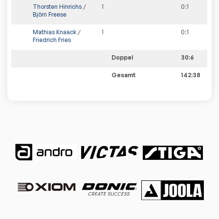
Thorsten Hinrichs
/
1
0
:
1
Björn Freese
Mathias Knaack
/
1
0
:
1
Friedrich Fries
Doppel
30:6
Gesamt
142:38