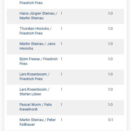
Friedrich Fries
Hans-Jürgen Steinau
/
1
1
:
0
Martin Steinau
Thorsten Hinrichs
/
1
1
:
0
Friedrich Fries
Martin Steinau
/
Jens
1
1
:
0
Hinrichs
Björn Freese
/
Friedrich
1
1
:
0
Fries
Lars Rosenboom
/
1
1
:
0
Friedrich Fries
Lars Rosenboom
/
1
1
:
0
Stefan Lüken
Pascal Wurm
/
Felix
1
1
:
0
Kieselhorst
Martin Steinau
/
Peter
1
0
:
1
Faßhauer