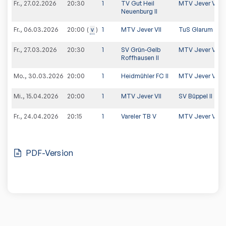
Fr., 27.02.2026
20:30
1
TV Gut Heil
MTV Jever VII
Neuenburg II
Fr., 06.03.2026
v
1
MTV Jever VII
TuS Glarum II
20:00
Fr., 27.03.2026
20:30
1
SV Grün-Gelb
MTV Jever VII
Roffhausen II
Mo., 30.03.2026
20:00
1
Heidmühler FC II
MTV Jever VII
Mi., 15.04.2026
20:00
1
MTV Jever VII
SV Büppel II
Fr., 24.04.2026
20:15
1
Vareler TB V
MTV Jever VII
PDF-Version