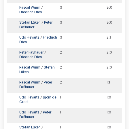
Pascal Wurm
/
3
3
:
0
Friedrich Fries
Stefan Lüken
/
Peter
3
3
:
0
Faßhauer
Udo Heyartz
/
Friedrich
3
2
:
1
Fries
Peter Faßhauer
/
2
2
:
0
Friedrich Fries
Pascal Wurm
/
Stefan
2
2
:
0
Lüken
Pascal Wurm
/
Peter
2
1
:
1
Faßhauer
Udo Heyartz
/
Björn de
1
1
:
0
Groot
Udo Heyartz
/
Peter
1
1
:
0
Faßhauer
Stefan Lüken
/
1
1
:
0