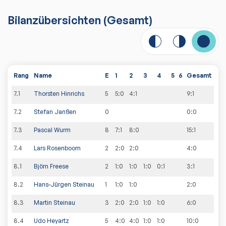
Bilanzübersichten
(Gesamt)
Rang
Name
E
1
2
3
4
5
6
Gesamt
7
.
1
Thorsten Hinrichs
5
5:0
4:1
9
:
1
7
.
2
Stefan Janßen
0
0
:
0
7
.
3
Pascal Wurm
8
7:1
8:0
15
:
1
7
.
4
Lars Rosenboom
2
2:0
2:0
4
:
0
8
.
1
Björn Freese
2
1:0
1:0
1:0
0:1
3
:
1
8
.
2
Hans-Jürgen Steinau
1
1:0
1:0
2
:
0
8
.
3
Martin Steinau
3
2:0
2:0
1:0
1:0
6
:
0
8
.
4
Udo Heyartz
5
4:0
4:0
1:0
1:0
10
:
0