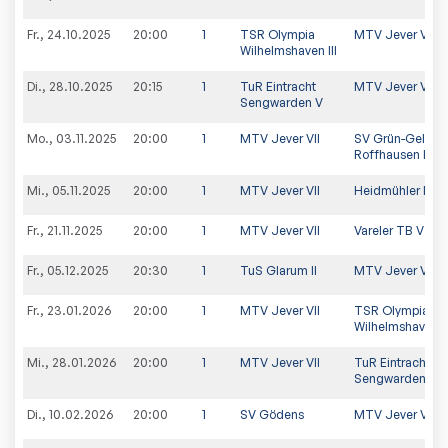
Fr., 24.10.2025
20:00
1
TSR Olympia
MTV Jever VII
Wilhelmshaven III
Di., 28.10.2025
20:15
1
TuR Eintracht
MTV Jever VII
Sengwarden V
Mo., 03.11.2025
20:00
1
MTV Jever VII
SV Grün-Gelb
Roffhausen II
Mi., 05.11.2025
20:00
1
MTV Jever VII
Heidmühler FC II
Fr., 21.11.2025
20:00
1
MTV Jever VII
Vareler TB V
Fr., 05.12.2025
20:30
1
TuS Glarum II
MTV Jever VII
Fr., 23.01.2026
20:00
1
MTV Jever VII
TSR Olympia
Wilhelmshaven II
Mi., 28.01.2026
20:00
1
MTV Jever VII
TuR Eintracht
Sengwarden V
Di., 10.02.2026
20:00
1
SV Gödens
MTV Jever VII