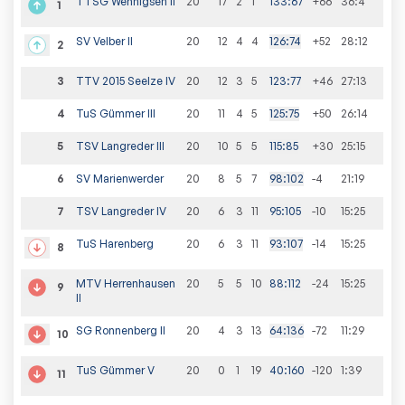
TTSG Wennigsen II
20
17
2
1
133
:
67
+66
36
:
4
1
SV Velber II
20
12
4
4
126
:
74
+52
28
:
12
2
3
TTV 2015 Seelze IV
20
12
3
5
123
:
77
+46
27
:
13
4
TuS Gümmer III
20
11
4
5
125
:
75
+50
26
:
14
5
TSV Langreder III
20
10
5
5
115
:
85
+30
25
:
15
6
SV Marienwerder
20
8
5
7
98
:
102
-4
21
:
19
7
TSV Langreder IV
20
6
3
11
95
:
105
-10
15
:
25
TuS Harenberg
20
6
3
11
93
:
107
-14
15
:
25
8
MTV Herrenhausen
20
5
5
10
88
:
112
-24
15
:
25
9
II
SG Ronnenberg II
20
4
3
13
64
:
136
-72
11
:
29
10
TuS Gümmer V
20
0
1
19
40
:
160
-120
1
:
39
11