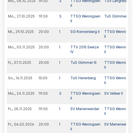
Mo., 06.10.2025
19:30
3
TTSG Wennigsen
TSV Langreder II
II
Mo., 27.10.2025
19:30
3
TTSG Wennigsen
TuS Gümmer V
II
Mi., 29.10.2025
20:00
1
SG Ronnenberg II
TTSG Wennigse
II
Mo., 03.11.2025
20:00
1
TTV 2015 Seelze
TTSG Wennigse
IV
II
Fr., 07.11.2025
20:00
1
TuS Gümmer III
TTSG Wennigse
II
So., 16.11.2025
15:00
1
TuS Harenberg
TTSG Wennigse
II
Mo., 24.11.2025
19:30
3
TTSG Wennigsen
SV Velber II
II
Fr., 28.11.2025
19:30
1
SV Marienwerder
TTSG Wennigse
II
Fr., 06.02.2026
20:00
1
TTSG Wennigsen
SV Marienwerder
II