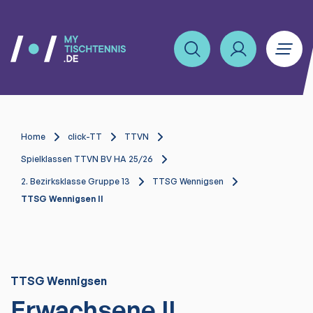
Home
click-TT
TTVN
Spielklassen TTVN BV HA 25/26
2. Bezirksklasse Gruppe 13
TTSG Wennigsen
TTSG Wennigsen II
TTSG Wennigsen
Erwachsene II