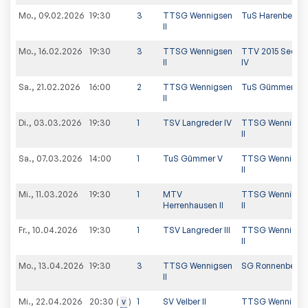
Mo., 09.02.2026
19:30
3
TTSG Wennigsen
TuS Harenberg
II
Mo., 16.02.2026
19:30
3
TTSG Wennigsen
TTV 2015 Seelze
II
IV
Sa., 21.02.2026
16:00
2
TTSG Wennigsen
TuS Gümmer III
II
Di., 03.03.2026
19:30
1
TSV Langreder IV
TTSG Wennigse
II
Sa., 07.03.2026
14:00
1
TuS Gümmer V
TTSG Wennigse
II
Mi., 11.03.2026
19:30
1
MTV
TTSG Wennigse
Herrenhausen II
II
Fr., 10.04.2026
19:30
1
TSV Langreder III
TTSG Wennigse
II
Mo., 13.04.2026
19:30
3
TTSG Wennigsen
SG Ronnenberg I
II
Mi., 22.04.2026
v
1
SV Velber II
TTSG Wennigse
20:30