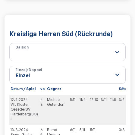
Kreisliga Herren Süd (Rückrunde)
Saison
Einzel/Doppel
Datum / Spiel
vs
Gegner
Sätze
S
12.4.2024
4-
Michael
5:11
11:4
12:10
3:11
11:8
3:2
3
VfL Kloster
3
Gutendorf
Oesede/SV
Harderberg(SG)
II
13.3.2024
6-
Bernd
6:11
5:11
5:11
0:3
4
Spvg. Gaste-
5
Lüssing