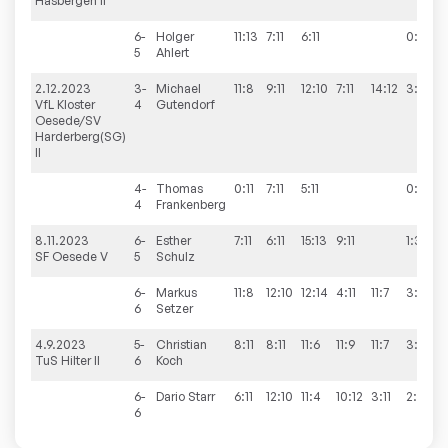
Hasbergen II
6-
Holger
11:13
7:11
6:11
0:3
5
Ahlert
2.12.2023
3-
Michael
11:8
9:11
12:10
7:11
14:12
3:2
VfL Kloster
4
Gutendorf
Oesede/SV
Harderberg(SG)
II
4-
Thomas
0:11
7:11
5:11
0:3
4
Frankenberg
8.11.2023
6-
Esther
7:11
6:11
15:13
9:11
1:3
SF Oesede V
5
Schulz
6-
Markus
11:8
12:10
12:14
4:11
11:7
3:2
6
Setzer
4.9.2023
5-
Christian
8:11
8:11
11:6
11:9
11:7
3:2
TuS Hilter II
6
Koch
6-
Dario
Starr
6:11
12:10
11:4
10:12
3:11
2:3
6