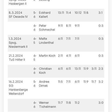
Hasbergen II
8.3.2024
5-
Eckhard
13:11
11:4
10:12
11:8
3:1
8
SF Oesede IV
6
Kallert
6-
Peter
9:11
8:11
9:11
0:3
6
Schmechel
1.3.2024
6-
Malte
6:11
7:11
7:11
0:3
3
Spvg.
5
Lindenthal
Niedermark II
21.2.2024
6-
Martin
Koch
2:11
4:11
6:11
0:3
9
TuS Hilter II
5
6-
Christian
6:11
6:11
13:11
11:9
3:11
2:3
6
Koch
16.2.2024
5-
Andree
11:5
7:11
6:11
11:9
11:7
3:2
8
SG
6
Dimek
Hankenberge
Wellendorf
6-
Werner
11:7
11:8
11:2
3:0
6
Tichelmann