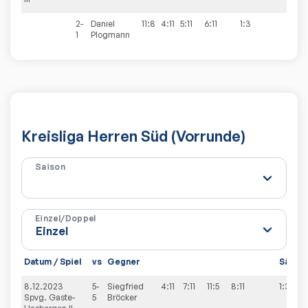
2-
Daniel
11:8
4:11
5:11
6:11
1:3
1
Plogmann
Kreisliga Herren Süd (Vorrunde)
Saison
Einzel/Doppel
Datum / Spiel
vs
Gegner
Sätze
8.12.2023
5-
Siegfried
4:11
7:11
11:5
8:11
1:3
Spvg. Gaste-
5
Bröcker