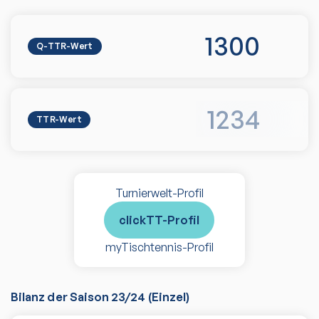
1300
Q-TTR-Wert
1234
TTR-Wert
Turnierwelt-Profil
clickTT-Profil
myTischtennis-Profil
Bilanz der Saison
23/24
(
Einzel
)