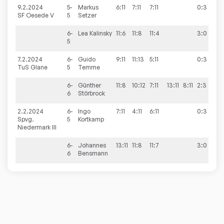
9.2.2024
5-
Markus
6:11
7:11
7:11
0:3
6
SF Oesede V
5
Setzer
6-
Lea
Kalinsky
11:6
11:8
11:4
3:0
5
7.2.2024
6-
Guido
9:11
11:13
5:11
0:3
9
TuS Glane
5
Temme
6-
Günther
11:8
10:12
7:11
13:11
8:11
2:3
6
Störbrock
2.2.2024
6-
Ingo
7:11
4:11
6:11
0:3
8
Spvg.
5
Kortkamp
Niedermark III
6-
Johannes
13:11
11:8
11:7
3:0
6
Bensmann