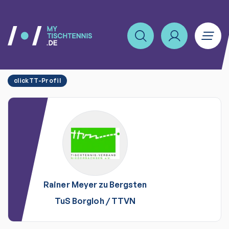
clickTT-Profil
Rainer
Meyer zu Bergsten
TuS Borgloh
/
TTVN