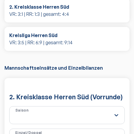
2. Kreisklasse Herren Süd
VR:
3
:
1
| RR:
1
:
3
| gesamt:
4
:
4
Kreisliga Herren Süd
VR:
3
:
5
| RR:
6
:
9
| gesamt:
9
:
14
Mannschaftseinsätze und Einzelbilanzen
2. Kreisklasse Herren Süd (Vorrunde)
Saison
Einzel/Doppel