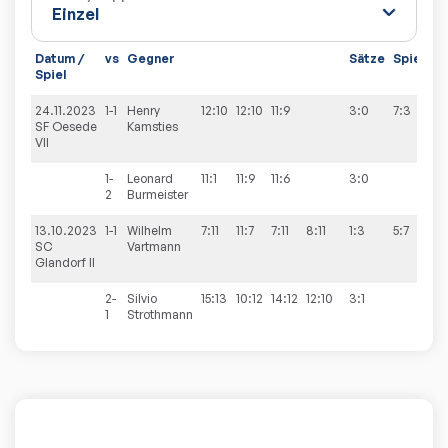
Datum /
vs
Gegner
Sätze
Spiele
Spiel
24.11.2023
1-1
Henry
12:10
12:10
11:9
3:0
7:3
SF Oesede
Kamsties
VII
1-
Leonard
11:1
11:9
11:6
3:0
2
Burmeister
13.10.2023
1-1
Wilhelm
7:11
11:7
7:11
8:11
1:3
5:7
SC
Vartmann
Glandorf II
2-
Silvio
15:13
10:12
14:12
12:10
3:1
1
Strothmann