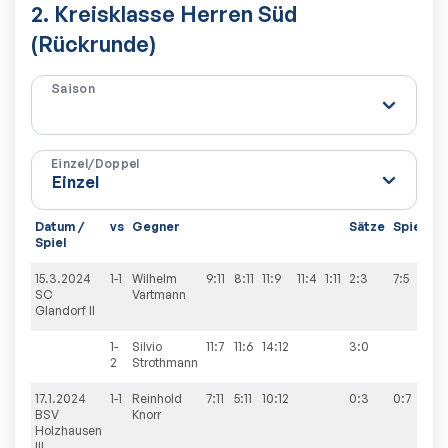
2. Kreisklasse Herren Süd
(Rückrunde)
Saison
Einzel/Doppel
Datum /
vs
Gegner
Sätze
Spiele
Spiel
15.3.2024
1-1
Wilhelm
9:11
8:11
11:9
11:4
1:11
2:3
7:5
SC
Vartmann
Glandorf II
1-
Silvio
11:7
11:6
14:12
3:0
2
Strothmann
17.1.2024
1-1
Reinhold
7:11
5:11
10:12
0:3
0:7
BSV
Knorr
Holzhausen
III