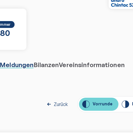
ummer
580
Meldungen
Bilanzen
Vereinsinformationen
Zurück
Vorrunde