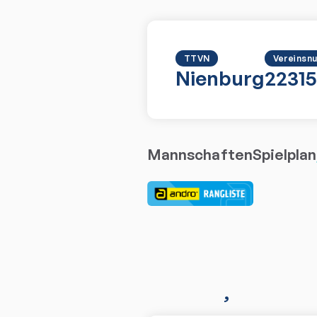
TTVN
Vereinsn
Nienburg
2231
Mannschaften
Spielplan
,