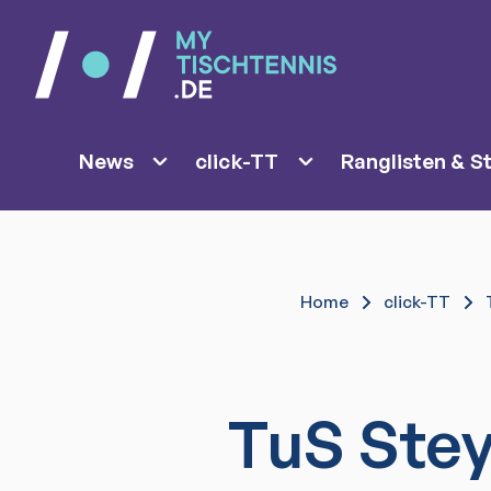
News
click-TT
Ranglisten & St
Home
click-TT
TuS Ste