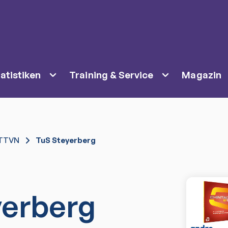
atistiken
Training & Service
Magazin
TTVN
TuS Steyerberg
yerberg