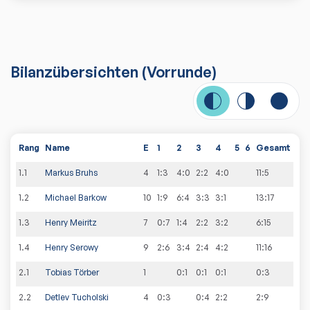
Bilanzübersichten
(Vorrunde)
Rang
Name
E
1
2
3
4
5
6
Gesamt
1
.
1
Markus Bruhs
4
1:3
4:0
2:2
4:0
11
:
5
1
.
2
Michael Barkow
10
1:9
6:4
3:3
3:1
13
:
17
1
.
3
Henry Meiritz
7
0:7
1:4
2:2
3:2
6
:
15
1
.
4
Henry Serowy
9
2:6
3:4
2:4
4:2
11
:
16
2
.
1
Tobias Törber
1
0:1
0:1
0:1
0
:
3
2
.
2
Detlev Tucholski
4
0:3
0:4
2:2
2
:
9