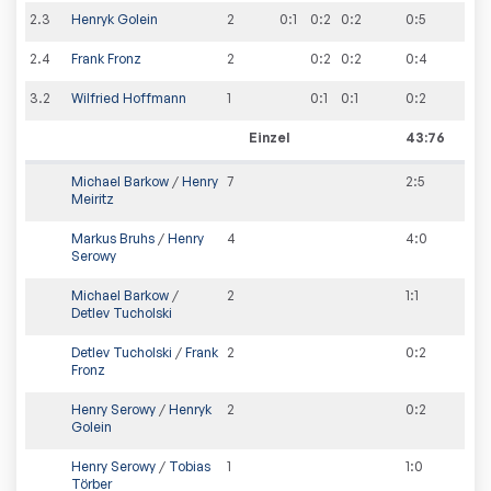
2
.
3
Henryk Golein
2
0:1
0:2
0:2
0
:
5
2
.
4
Frank Fronz
2
0:2
0:2
0
:
4
3
.
2
Wilfried Hoffmann
1
0:1
0:1
0
:
2
Einzel
43:76
Michael Barkow
/
Henry
7
2
:
5
Meiritz
Markus Bruhs
/
Henry
4
4
:
0
Serowy
Michael Barkow
/
2
1
:
1
Detlev Tucholski
Detlev Tucholski
/
Frank
2
0
:
2
Fronz
Henry Serowy
/
Henryk
2
0
:
2
Golein
Henry Serowy
/
Tobias
1
1
:
0
Törber