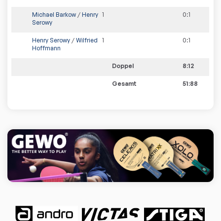
Michael Barkow
/
Henry
1
0
:
1
Serowy
Henry Serowy
/
Wilfried
1
0
:
1
Hoffmann
Doppel
8:12
Gesamt
51:88