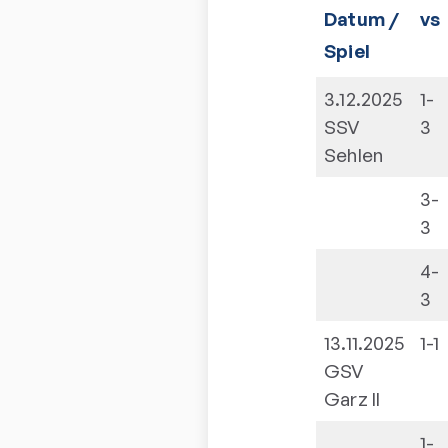
Datum /
vs
Spiel
3.12.2025
1-
SSV
3
Sehlen
3-
3
4-
3
13.11.2025
1-1
GSV
Garz II
1-