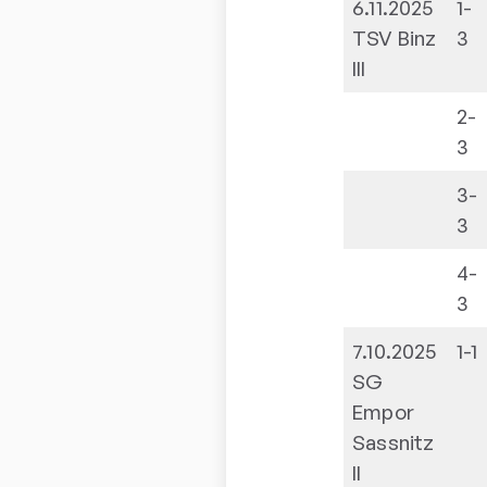
6.11.2025
1-
TSV Binz
3
III
2-
3
3-
3
4-
3
7.10.2025
1-1
SG
Empor
Sassnitz
II