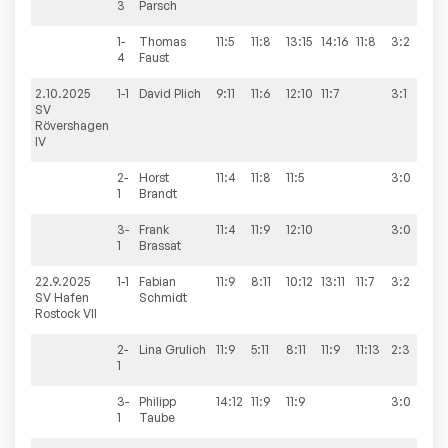
3
Parsch
1-
Thomas
11:5
11:8
13:15
14:16
11:8
3:2
4
Faust
2.10.2025
1-1
David
Plich
9:11
11:6
12:10
11:7
3:1
10
SV
Rövershagen
IV
2-
Horst
11:4
11:8
11:5
3:0
1
Brandt
3-
Frank
11:4
11:9
12:10
3:0
1
Brassat
22.9.2025
1-1
Fabian
11:9
8:11
10:12
13:11
11:7
3:2
3:
SV Hafen
Schmidt
Rostock VII
2-
Lina
Grulich
11:9
5:11
8:11
11:9
11:13
2:3
1
3-
Philipp
14:12
11:9
11:9
3:0
1
Taube