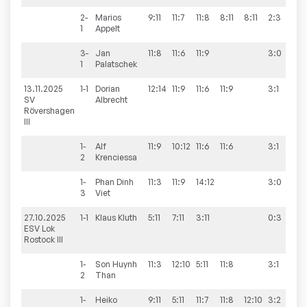
2-
Marios
9:11
11:7
11:8
8:11
8:11
2:3
1
Appelt
3-
Jan
11:8
11:6
11:9
3:0
1
Palatschek
13.11.2025
1-1
Dorian
12:14
11:9
11:6
11:9
3:1
10
SV
Albrecht
Rövershagen
III
1-
Alf
11:9
10:12
11:6
11:6
3:1
2
Krenciessa
1-
Phan
Dinh
11:3
11:9
14:12
3:0
3
Viet
27.10.2025
1-1
Klaus
Kluth
5:11
7:11
3:11
0:3
9:
ESV Lok
Rostock III
1-
Son
Huynh
11:3
12:10
5:11
11:8
3:1
2
Than
1-
Heiko
9:11
5:11
11:7
11:8
12:10
3:2