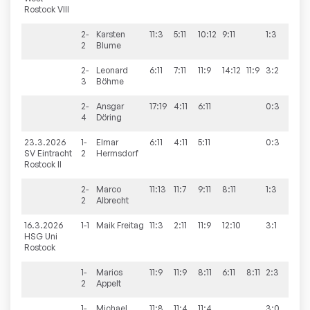
Rostock VIII
2-
Karsten
11:3
5:11
10:12
9:11
1:3
2
Blume
2-
Leonard
6:11
7:11
11:9
14:12
11:9
3:2
3
Böhme
2-
Ansgar
17:19
4:11
6:11
0:3
4
Döring
23.3.2026
1-
Elmar
6:11
4:11
5:11
0:3
3:1
SV Eintracht
2
Hermsdorf
Rostock II
2-
Marco
11:13
11:7
9:11
8:11
1:3
2
Albrecht
16.3.2026
1-1
Maik
Freitag
11:3
2:11
11:9
12:10
3:1
10:
HSG Uni
Rostock
1-
Marios
11:9
11:9
8:11
6:11
8:11
2:3
2
Appelt
1-
Michael
11:8
11:4
11:4
3:0