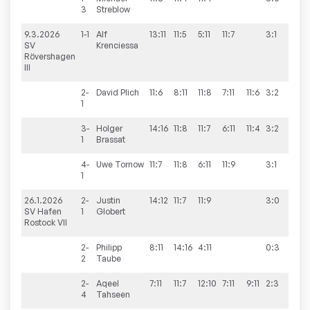
3
Streblow
9.3.2026
1-1
Alf
13:11
11:5
5:11
11:7
3:1
10:
SV
Krenciessa
Rövershagen
III
2-
David
Plich
11:6
8:11
11:8
7:11
11:6
3:2
1
3-
Holger
14:16
11:8
11:7
6:11
11:4
3:2
1
Brassat
4-
Uwe
Tornow
11:7
11:8
6:11
11:9
3:1
1
26.1.2026
2-
Justin
14:12
11:7
11:9
3:0
6:1
SV Hafen
1
Globert
Rostock VII
2-
Philipp
8:11
14:16
4:11
0:3
2
Taube
2-
Aqeel
7:11
11:7
12:10
7:11
9:11
2:3
4
Tahseen