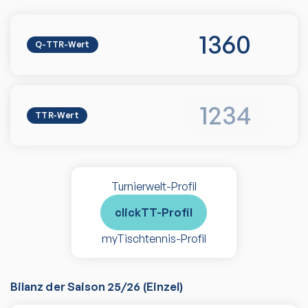
1360
Q-TTR-Wert
1234
TTR-Wert
Turnierwelt-Profil
clickTT-Profil
myTischtennis-Profil
Bilanz der Saison
25/26
(
Einzel
)