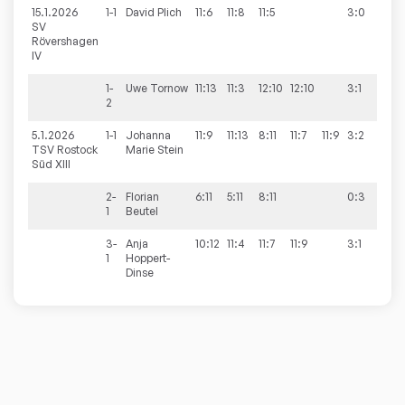
15.1.2026
1-1
David
Plich
11:6
11:8
11:5
3:0
10:
SV
Rövershagen
IV
1-
Uwe
Tornow
11:13
11:3
12:10
12:10
3:1
2
5.1.2026
1-1
Johanna
11:9
11:13
8:11
11:7
11:9
3:2
10:
TSV Rostock
Marie
Stein
Süd XIII
2-
Florian
6:11
5:11
8:11
0:3
1
Beutel
3-
Anja
10:12
11:4
11:7
11:9
3:1
1
Hoppert-
Dinse