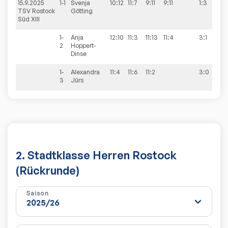
15.9.2025
1-1
Svenja
10:12
11:7
9:11
9:11
1:3
10
TSV Rostock
Götting
Süd XIII
1-
Anja
12:10
11:3
11:13
11:4
3:1
2
Hoppert-
Dinse
1-
Alexandra
11:4
11:6
11:2
3:0
3
Jürs
2. Stadtklasse Herren Rostock
(Rückrunde)
Saison