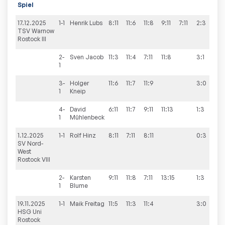
Spiel
17.12.2025
1-1
Henrik
Lubs
8:11
11:6
11:8
9:11
7:11
2:3
9:
TSV Warnow
Rostock III
2-
Sven
Jacob
11:3
11:4
7:11
11:8
3:1
1
3-
Holger
11:6
11:7
11:9
3:0
1
Kneip
4-
David
6:11
11:7
9:11
11:13
1:3
1
Mühlenbeck
1.12.2025
1-1
Rolf
Hinz
8:11
7:11
8:11
0:3
0:
SV Nord-
West
Rostock VIII
2-
Karsten
9:11
11:8
7:11
13:15
1:3
1
Blume
19.11.2025
1-1
Maik
Freitag
11:5
11:3
11:4
3:0
5:
HSG Uni
Rostock