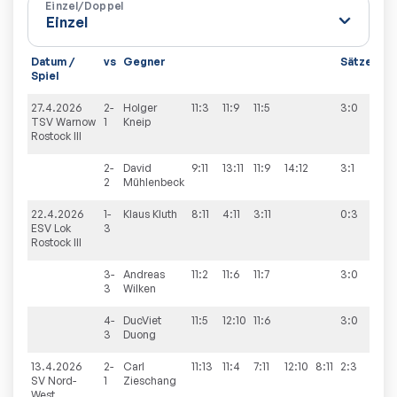
Einzel/Doppel
Datum /
vs
Gegner
Sätze
Spi
Spiel
27.4.2026
2-
Holger
11:3
11:9
11:5
3:0
10:
TSV Warnow
1
Kneip
Rostock III
2-
David
9:11
13:11
11:9
14:12
3:1
2
Mühlenbeck
22.4.2026
1-
Klaus
Kluth
8:11
4:11
3:11
0:3
10:
ESV Lok
3
Rostock III
3-
Andreas
11:2
11:6
11:7
3:0
3
Wilken
4-
DucViet
11:5
12:10
11:6
3:0
3
Duong
13.4.2026
2-
Carl
11:13
11:4
7:11
12:10
8:11
2:3
9:9
SV Nord-
1
Zieschang
West