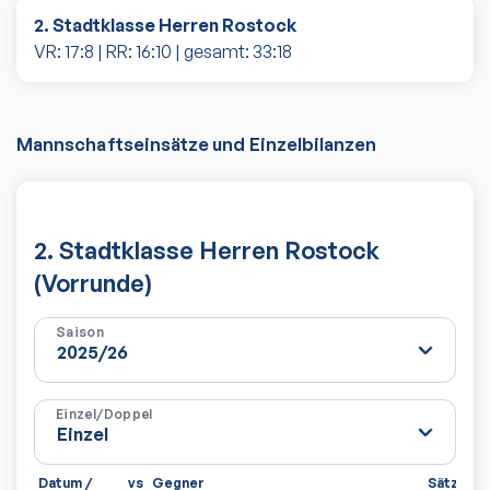
2. Stadtklasse Herren Rostock
VR:
17
:
8
| RR:
16
:
10
| gesamt:
33
:
18
Mannschaftseinsätze und Einzelbilanzen
2. Stadtklasse Herren Rostock
(Vorrunde)
Saison
Einzel/Doppel
Datum /
vs
Gegner
Sätze
Sp