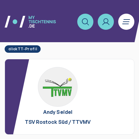
clickTT-Profil
Andy
Seidel
TSV Rostock Süd
/
TTVMV