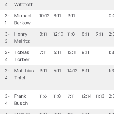
4
Wittfoth
3-
Michael
10:12
8:11
9:11
0:
1
Barkow
3-
Henry
8:11
12:10
11:8
8:11
9:11
2:
3
Meiritz
3-
Tobias
7:11
6:11
13:11
8:11
1:
4
Törber
2-
Matthias
9:11
6:11
14:12
8:11
1:
4
Thiel
3-
Frank
11:6
11:8
7:11
12:14
11:13
2:
4
Busch