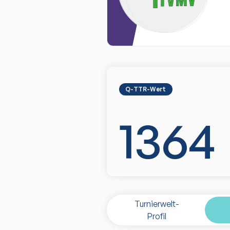
Q-TTR-Wert
1364
Turnierwelt-
Profil