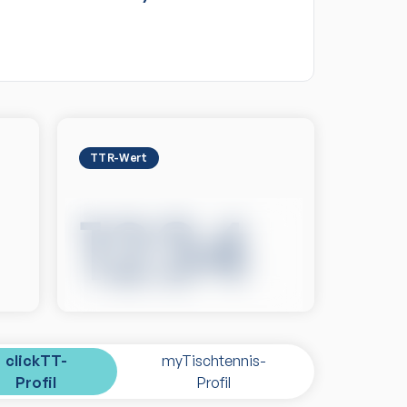
TTR-Wert
1234
clickTT-
myTischtennis-
Profil
Profil