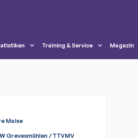
atistiken
Training & Service
Magazin
re
Maise
BW Grevesmühlen
/
TTVMV