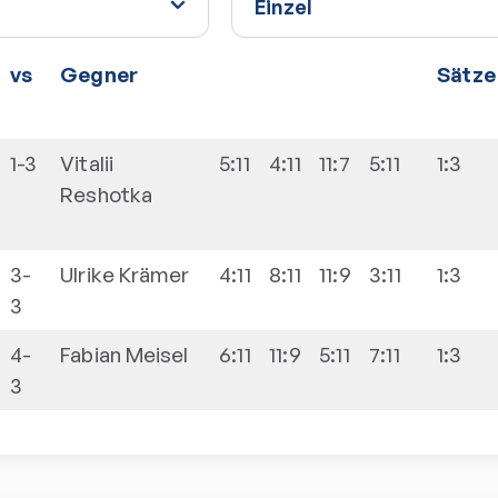
vs
Gegner
Sätze
1-3
Vitalii
5:11
4:11
11:7
5:11
1:3
Reshotka
3-
Ulrike
Krämer
4:11
8:11
11:9
3:11
1:3
3
4-
Fabian
Meisel
6:11
11:9
5:11
7:11
1:3
3