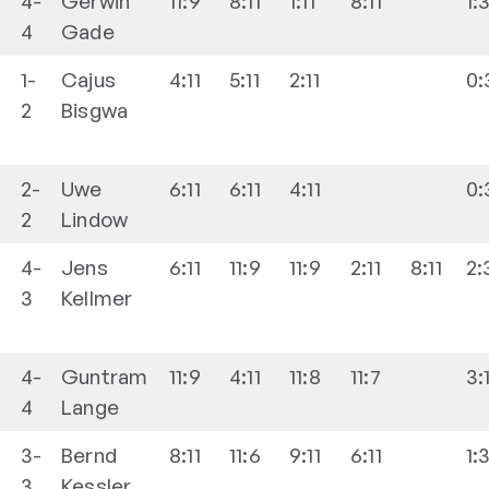
4-
Gerwin
11:9
8:11
1:11
8:11
1:
4
Gade
1-
Cajus
4:11
5:11
2:11
0:
2
Bisgwa
2-
Uwe
6:11
6:11
4:11
0:
2
Lindow
4-
Jens
6:11
11:9
11:9
2:11
8:11
2:
3
Kellmer
4-
Guntram
11:9
4:11
11:8
11:7
3:
4
Lange
3-
Bernd
8:11
11:6
9:11
6:11
1:
3
Kessler