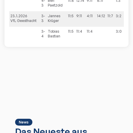
4-
Ben
11:8
12:14
9:11
8:11
1:3
3
Paetzold
23.1.2026
3-
Jannes
11:5
9:11
4:11
14:12
11:7
3:2
8:
VfL Geesthacht
3
Krüger
3-
Tobias
11:5
11:4
11:4
3:0
4
Bastian
News
Das Neueste aus