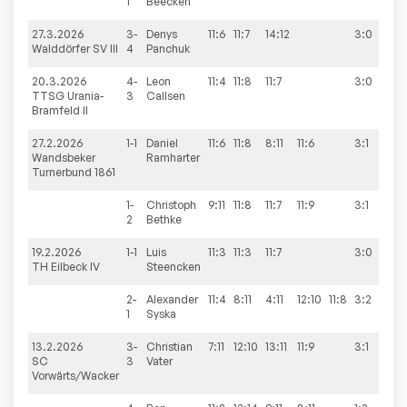
1
Beecken
27.3.2026
3-
Denys
11:6
11:7
14:12
3:0
9:
Walddörfer SV III
4
Panchuk
20.3.2026
4-
Leon
11:4
11:8
11:7
3:0
9:
TTSG Urania-
3
Callsen
Bramfeld II
27.2.2026
1-1
Daniel
11:6
11:8
8:11
11:6
3:1
9:
Wandsbeker
Ramharter
Turnerbund 1861
1-
Christoph
9:11
11:8
11:7
11:9
3:1
2
Bethke
19.2.2026
1-1
Luis
11:3
11:3
11:7
3:0
8:
TH Eilbeck IV
Steencken
2-
Alexander
11:4
8:11
4:11
12:10
11:8
3:2
1
Syska
13.2.2026
3-
Christian
7:11
12:10
13:11
11:9
3:1
9:
SC
3
Vater
Vorwärts/Wacker