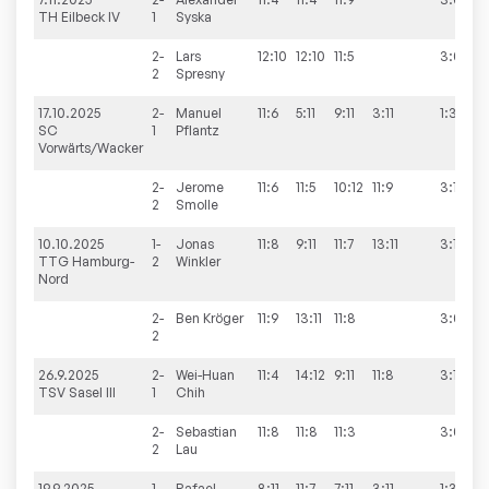
TH Eilbeck IV
1
Syska
2-
Lars
12:10
12:10
11:5
3:0
2
Spresny
17.10.2025
2-
Manuel
11:6
5:11
9:11
3:11
1:3
SC
1
Pflantz
Vorwärts/Wacker
2-
Jerome
11:6
11:5
10:12
11:9
3:1
2
Smolle
10.10.2025
1-
Jonas
11:8
9:11
11:7
13:11
3:1
TTG Hamburg-
2
Winkler
Nord
2-
Ben
Kröger
11:9
13:11
11:8
3:0
2
26.9.2025
2-
Wei-Huan
11:4
14:12
9:11
11:8
3:1
TSV Sasel III
1
Chih
2-
Sebastian
11:8
11:8
11:3
3:0
2
Lau
19.9.2025
1-
Rafael
8:11
11:7
7:11
3:11
1:3