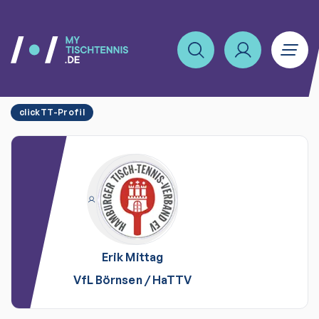
clickTT-Profil
Erik
Mittag
VfL Börnsen
/
HaTTV