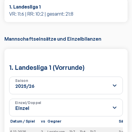
1. Landesliga 1
VR:
11
:
6
| RR:
10
:
2
| gesamt:
21
:
8
Mannschaftseinsätze und Einzelbilanzen
1. Landesliga 1 (Vorrunde)
Saison
Einzel/Doppel
Datum / Spiel
vs
Gegner
Sätze
5.12.2025
2-
Laszlo
von
11:7
11:6
11:7
3:0