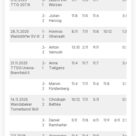
TTG 207 III
1
Würzen
2-
Julian
11:8
11:5
11:6
3:0
2
Herzog
28.11.2025
1-
Hormos
8:11
7:11
11:8
10:12
1:3
Walddörfer SV III
2
Ghanaati
2-
Anton
13:15
2:11
9:11
0:3
2
Vamush
21.11.2025
2-
Anna
11:4
11:7
11:7
3:0
TTSG Urania-
1
Tietgens
Bramfeld II
2-
Marvin
11:4
7:11
11:6
11:8
3:1
2
Fürstenberg
14.11.2025
1-
Christoph
10:12
7:11
3:11
0:3
Wandsbeker
2
Bethke
Turnerbund 1861
2-
Daniel
5:11
11:8
6:11
11:9
6:11
2:3
2
Ramharter
7.11.2025
2-
Alexander
11:4
11:4
11:9
3:0