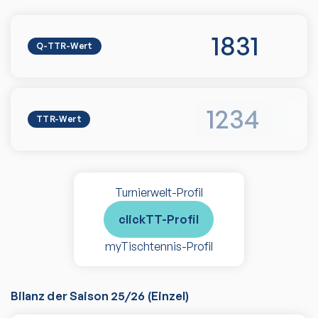
1831
Q-TTR-Wert
1234
TTR-Wert
Turnierwelt-Profil
clickTT-Profil
myTischtennis-Profil
Bilanz der Saison
25/26
(
Einzel
)