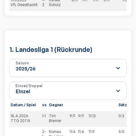
VfL Geesthacht
2
Schulz
1. Landesliga 1 (Rückrunde)
Saison
Einzel/Doppel
Datum / Spiel
vs
Gegner
Sätze
Sp
18.4.2026
1-1
Tim
9:11
9:11
11:13
0:3
3:
TTG 207 III
Bremer
2-
Romeo
11:6
11:6
11:9
3:0