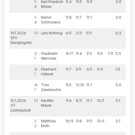
1-
Karl-Friedrich
11:4
11:9
11:9
3:0
3
Bülow
1-
Bernd
11:8
11:7
11:7
3:0
4
Schmoranz
19.1.2026
1-1
Lars
Nöhring
6:11
3:11
5:11
0:3
6:1
SFV
Nordprignitz
2-
Friedhelm
15:17
11:4
9:11
11:5
7:11
2:3
1
Wernicke
3-
Eberhard
11:7
5:11
6:11
8:11
1:3
1
Hübner
4-
Tino
11:5
12:10
11:7
3:0
1
Zawierucha
15.1.2026
1-1
Karsten
11:6
8:11
11:7
13:11
3:1
7:11
VT
Meyer
Ludwigslust
1-
Matthias
15:13
11:8
9:11
13:11
3:1
2
Kluth