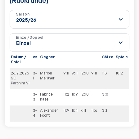
(Rückrunde)
Saison
Einzel/Doppel
Datum /
vs
Gegner
Sätze
Spiele
Spiel
26.2.2026
3-
Marcel
9:11
9:11
12:10
9:11
1:3
10:2
SC
1
Meißner
Parchim VI
3-
Fabrice
11:2
11:9
12:10
3:0
3
Kase
3-
Alexander
11:9
11:4
7:11
11:6
3:1
4
Focht