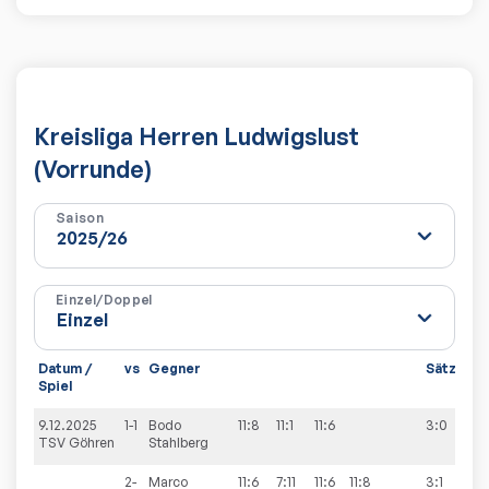
Kreisliga Herren Ludwigslust
(Vorrunde)
Saison
Einzel/Doppel
Datum /
vs
Gegner
Sätze
Sp
Spiel
9.12.2025
1-1
Bodo
11:8
11:1
11:6
3:0
11:
TSV Göhren
Stahlberg
2-
Marco
11:6
7:11
11:6
11:8
3:1