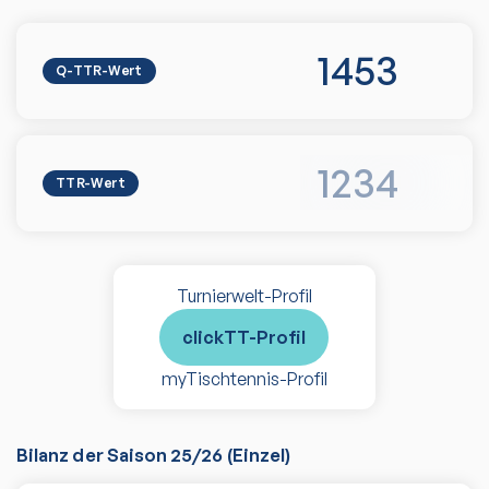
1453
Q-TTR-Wert
1234
TTR-Wert
Turnierwelt-Profil
clickTT-Profil
myTischtennis-Profil
Bilanz der Saison
25/26
(
Einzel
)