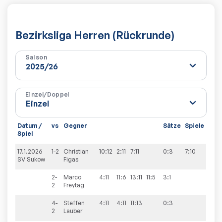
Bezirksliga Herren (Rückrunde)
Saison
Einzel/Doppel
Datum /
vs
Gegner
Sätze
Spiele
Spiel
17.1.2026
1-2
Christian
10:12
2:11
7:11
0:3
7:10
SV Sukow
Figas
2-
Marco
4:11
11:6
13:11
11:5
3:1
2
Freytag
4-
Steffen
4:11
4:11
11:13
0:3
2
Lauber