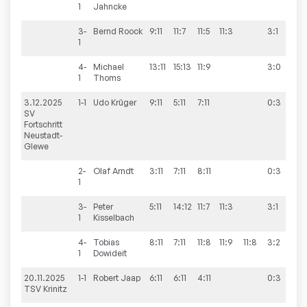
1
Jahncke
3-
Bernd
Roock
9:11
11:7
11:5
11:3
3:1
1
4-
Michael
13:11
15:13
11:9
3:0
1
Thoms
3.12.2025
1-1
Udo
Krüger
9:11
5:11
7:11
0:3
6:
SV
Fortschritt
Neustadt-
Glewe
2-
Olaf
Arndt
3:11
7:11
8:11
0:3
1
3-
Peter
5:11
14:12
11:7
11:3
3:1
1
Kisselbach
4-
Tobias
8:11
7:11
11:8
11:9
11:8
3:2
1
Dowideit
20.11.2025
1-1
Robert
Jaap
6:11
6:11
4:11
0:3
12
TSV Krinitz