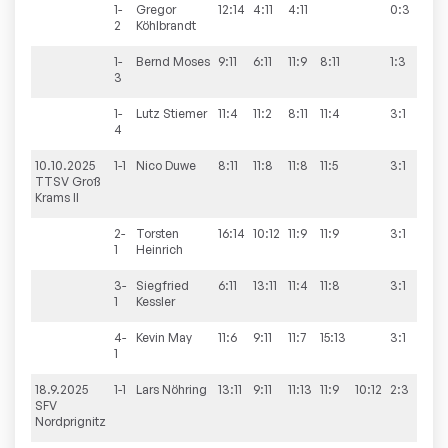
1-
Gregor
12:14
4:11
4:11
0:3
2
Köhlbrandt
1-
Bernd
Moses
9:11
6:11
11:9
8:11
1:3
3
1-
Lutz
Stiemer
11:4
11:2
8:11
11:4
3:1
4
10.10.2025
1-1
Nico
Duwe
8:11
11:8
11:8
11:5
3:1
9:
TTSV Groß
Krams II
2-
Torsten
16:14
10:12
11:9
11:9
3:1
1
Heinrich
3-
Siegfried
6:11
13:11
11:4
11:8
3:1
1
Kessler
4-
Kevin
May
11:6
9:11
11:7
15:13
3:1
1
18.9.2025
1-1
Lars
Nöhring
13:11
9:11
11:13
11:9
10:12
2:3
5:
SFV
Nordprignitz