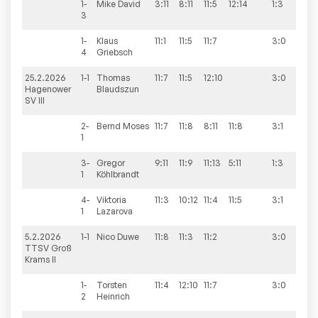
1-
Mike
David
3:11
8:11
11:5
12:14
1:3
3
1-
Klaus
11:1
11:5
11:7
3:0
4
Griebsch
25.2.2026
1-1
Thomas
11:7
11:5
12:10
3:0
9:9
Hagenower
Blaudszun
SV III
2-
Bernd
Moses
11:7
11:8
8:11
11:8
3:1
1
3-
Gregor
9:11
11:9
11:13
5:11
1:3
1
Köhlbrandt
4-
Viktoria
11:3
10:12
11:4
11:5
3:1
1
Lazarova
5.2.2026
1-1
Nico
Duwe
11:8
11:3
11:2
3:0
11:7
TTSV Groß
Krams II
1-
Torsten
11:4
12:10
11:7
3:0
2
Heinrich