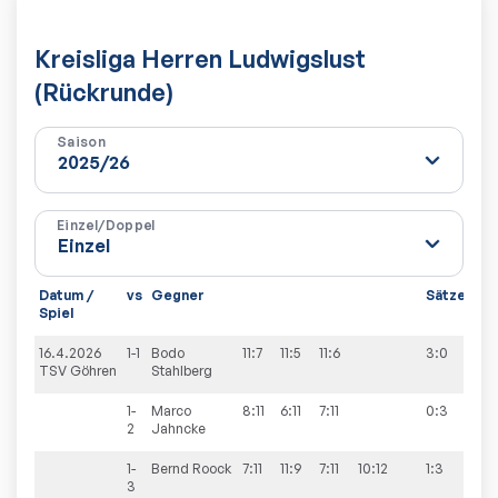
Kreisliga Herren Ludwigslust
(Rückrunde)
Saison
Einzel/Doppel
Datum /
vs
Gegner
Sätze
Spi
Spiel
16.4.2026
1-1
Bodo
11:7
11:5
11:6
3:0
7:11
TSV Göhren
Stahlberg
1-
Marco
8:11
6:11
7:11
0:3
2
Jahncke
1-
Bernd
Roock
7:11
11:9
7:11
10:12
1:3
3