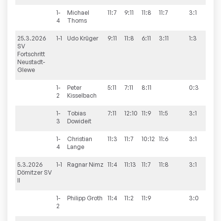
1-
Michael
11:7
9:11
11:8
11:7
3:1
4
Thoms
25.3.2026
1-1
Udo
Krüger
9:11
11:8
6:11
3:11
1:3
9:9
SV
Fortschritt
Neustadt-
Glewe
1-
Peter
5:11
7:11
8:11
0:3
2
Kisselbach
1-
Tobias
7:11
12:10
11:9
11:5
3:1
3
Dowideit
1-
Christian
11:3
11:7
10:12
11:6
3:1
4
Lange
5.3.2026
1-1
Ragnar
Nimz
11:4
11:13
11:7
11:8
3:1
13:
Dömitzer SV
II
1-
Philipp
Groth
11:4
11:2
11:9
3:0
2