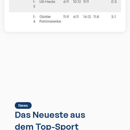
1-
Ulli
Heide
6:11
10:12
9:11
0:3
3
1-
Günter
11:9
6:11
14:12
11:8
3:1
4
Pommerenke
News
Das Neueste aus
dem Top-Sport