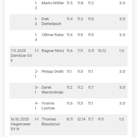
1-
Marko
Möller
11:3
11:8
11:2
3:0
2
1-
Erek
11:4
11:2
11:5
3:0
3
Diefenbach
1-
Ottmar
Rabe
11:6
11:5
11:5
3:0
4
7.11.2025
1-1
Ragnar
Nimz
11:6
7:11
3:11
10:12
1:3
12
Dömitzer SV
II
2-
Philipp
Groth
11:1
11:5
11:1
3:0
1
3-
Darek
11:2
11:2
11:7
3:0
1
Warcholinski
4-
Yvonne
11:6
11:5
11:1
3:0
1
Lochow
16.10.2025
1-1
Thomas
8:11
12:14
11:7
9:11
1:3
7:1
Hagenower
Blaudszun
SV III