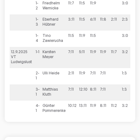
1-
Friedhelm
11:7
11:5
11:9
3:0
2
Wernicke
1-
Eberhard
3:11
11:5
6:11
11:8
2:11
2:3
3
Hübner
1-
Tino
11:5
11:9
11:5
3:0
4
Zawierucha
12.9.2025
1-1
Karsten
7:11
5:11
11:9
11:9
11:7
3:2
7:1
VT
Meyer
Ludwigslust
2-
Ulli
Heide
2:11
11:9
7:11
7:11
1:3
1
3-
Matthias
7:11
12:10
8:11
7:11
1:3
1
Kluth
4-
Günter
10:12
13:11
11:9
8:11
11:2
3:2
1
Pommerenke