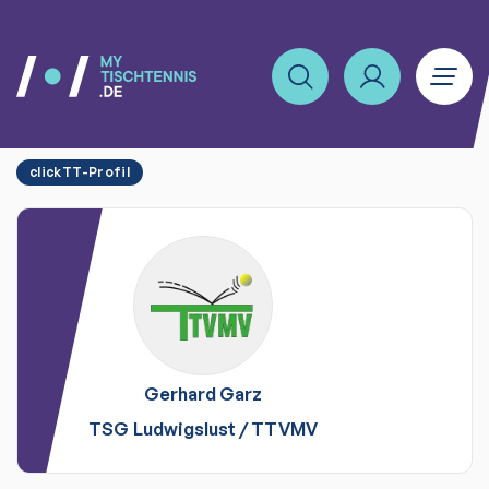
clickTT-Profil
Gerhard
Garz
TSG Ludwigslust
/
TTVMV